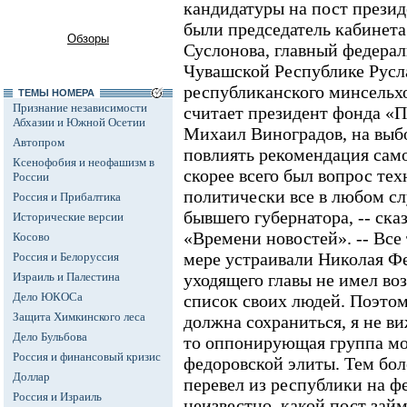
кандидатуры на пост прези
были председатель кабинет
Обзоры
Суслонова, главный федера
Чувашской Республике Русла
республиканского минсельх
ТЕМЫ НОМЕРА
Признание независимости
считает президент фонда «П
Абхазии и Южной Осетии
Михаил Виноградов, на выбо
Автопром
повлиять рекомендация сам
Ксенофобия и неофашизм в
скорее всего был вопрос те
России
политически все в любом сл
Россия и Прибалтика
бывшего губернатора, -- ск
Исторические версии
«Времени новостей». -- Все 
Косово
мере устраивали Николая Ф
Россия и Белоруссия
Израиль и Палестина
уходящего главы не имел во
Дело ЮКОСа
список своих людей. Поэтом
Защита Химкинского леса
должна сохраниться, я не ви
Дело Бульбова
то оппонирующая группа мо
Россия и финансовый кризис
федоровской элиты. Тем бол
Доллар
перевел из республики на ф
Россия и Израиль
неизвестно, какой пост займ