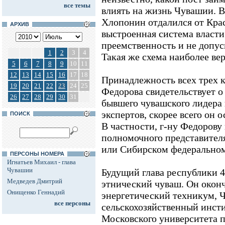
все темы
влиять на жизнь Чувашии. В
Хлопонин отдалился от Крас
АРХИВ
выстроенная система власти
преемственность и не допус
1
2
3
4
Такая же схема наиболее ве
5
6
7
8
9
10
11
12
13
14
15
16
17
18
Принадлежность всех трех к
19
20
21
22
23
24
25
Федорова свидетельствует о
26
27
28
29
30
31
бывшего чувашского лидера
экспертов, скорее всего он 
ПОИСК
В частности, г-ну Федорову
полномочного представител
или Сибирском федеральном
ПЕРСОНЫ НОМЕРА
Игнатьев Михаил - глава
Чувашии
Будущий глава республики 4
Медведев Дмитрий
этнический чуваш. Он окон
Онищенко Геннадий
энергетический техникум, 
все персоны
сельскохозяйственный инсти
Московского университета 