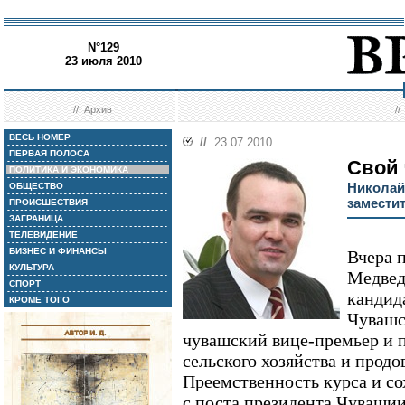
N°129
23 июля 2010
//
Архив
/
ВЕСЬ НОМЕР
//
23.07.2010
ПЕРВАЯ ПОЛОСА
Свой
ПОЛИТИКА И ЭКОНОМИКА
Николай
ОБЩЕСТВО
замести
ПРОИСШЕСТВИЯ
ЗАГРАНИЦА
ТЕЛЕВИДЕНИЕ
БИЗНЕС И ФИНАНСЫ
Вчера 
КУЛЬТУРА
Медвед
СПОРТ
кандид
КРОМЕ ТОГО
Чувашс
чувашский вице-премьер и 
сельского хозяйства и прод
Преемственность курса и с
с поста президента Чуваши