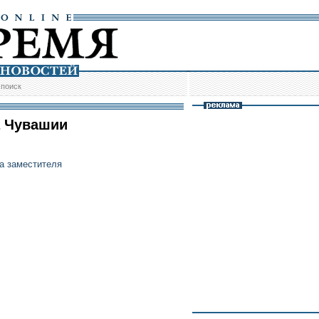
/
поиск
а Чувашии
а заместителя