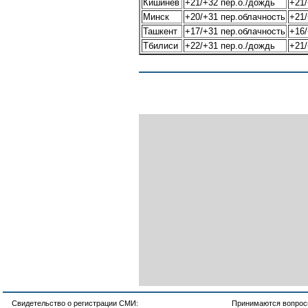
Кишинев
+21/+32 пер.о./дождь
+21
Минск
+20/+31 пер.облачность
+21/
Ташкент
+17/+31 пер.облачность
+16
Тбилиси
+22/+31 пер.о./дождь
+21
Свидетельство о регистрации СМИ:
Принимаются вопросы