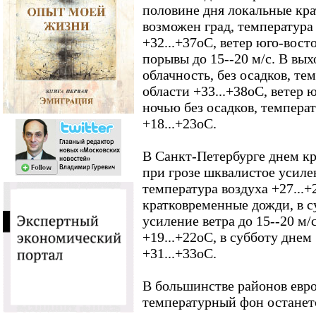
половине дня локальные кр
возможен град, температура 
+32...+37оС, ветер юго-восто
порывы до 15--20 м/с. В вы
облачность, без осадков, те
области +33...+38оС, ветер ю
ночью без осадков, температ
+18...+23оС.
В Санкт-Петербурге днем кр
при грозе шквалистое усилен
температура воздуха +27...
кратковременные дожди, в су
усиление ветра до 15--20 м/
+19...+22оС, в субботу днем
+31...+33оС.
В большинстве районов евр
температурный фон останет