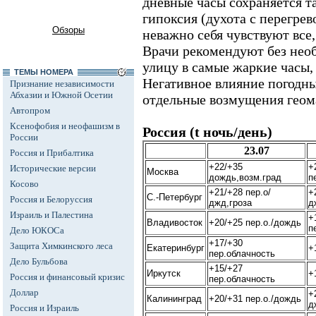
дневные часы сохраняется т
гипоксия (духота с перегрев
Обзоры
неважно себя чувствуют все
Врачи рекомендуют без нео
улицу в самые жаркие часы,
ТЕМЫ НОМЕРА
Негативное влияние погодны
Признание независимости
Абхазии и Южной Осетии
отдельные возмущения геом
Автопром
Ксенофобия и неофашизм в
Россия (t ночь/день)
России
23.07
Россия и Прибалтика
+22/+35
+
Исторические версии
Москва
дождь,возм.град
п
Косово
+21/+28 пер.о/
+
С.-Петербург
Россия и Белоруссия
джд,гроза
д
Израиль и Палестина
+
Владивосток
+20/+25 пер.о./дождь
п
Дело ЮКОСа
+17/+30
Защита Химкинского леса
Екатеринбург
+
пер.облачность
Дело Бульбова
+15/+27
Иркутск
+
Россия и финансовый кризис
пер.облачность
Доллар
+
Калининград
+20/+31 пер.о./дождь
д
Россия и Израиль