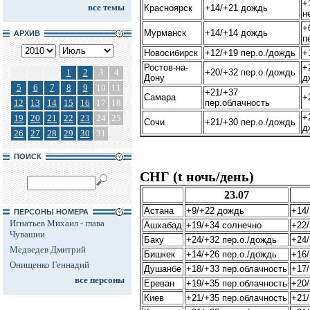
+
все темы
Красноярск
+14/+21 дождь
н
+
Мурманск
+14/+14 дождь
АРХИВ
п
Новосибирск
+12/+19 пер.о./дождь
+
Ростов-на-
+
1
2
3
4
+20/+32 пер.о./дождь
Дону
д
5
6
7
8
9
10
11
+21/+37
Самара
+
12
13
14
15
16
17
18
пер.облачность
+
19
20
21
22
23
24
25
Сочи
+21/+30 пер.о./дождь
д
26
27
28
29
30
31
ПОИСК
СНГ (t ночь/день)
23.07
Астана
+9/+22 дождь
+14
ПЕРСОНЫ НОМЕРА
Игнатьев Михаил - глава
Ашхабад
+19/+34 солнечно
+22
Чувашии
Баку
+24/+32 пер.о./дождь
+24
Медведев Дмитрий
Бишкек
+14/+26 пер.о./дождь
+16
Онищенко Геннадий
Душанбе
+18/+33 пер.облачность
+17
все персоны
Ереван
+19/+35 пер.облачность
+20
Киев
+21/+35 пер.облачность
+21