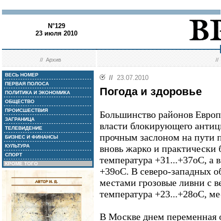
N°129
23 июля 2010
//
Архив
/
ВЕСЬ НОМЕР
//
23.07.2010
ПЕРВАЯ ПОЛОСА
Погода и здоровье
ПОЛИТИКА И ЭКОНОМИКА
ОБЩЕСТВО
ПРОИСШЕСТВИЯ
Большинство районов Европ
ЗАГРАНИЦА
власти блокирующего антиц
ТЕЛЕВИДЕНИЕ
прочным заслоном на пути 
БИЗНЕС И ФИНАНСЫ
КУЛЬТУРА
вновь жарко и практически 
СПОРТ
температура +31...+37оС, а 
КРОМЕ ТОГО
+39оС. В северо-западных о
местами грозовые ливни с ве
температура +23...+28оС, м
В Москве днем переменная о