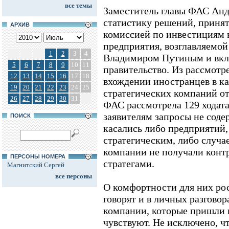
все темы
Заместитель главы ФАС Анд
статистику решений, приня
АРХИВ
комиссией по инвестициям 
предприятия, возглавляемо
1
2
3
4
Владимиром Путиным и вкл
5
6
7
8
9
10
11
правительство. Из рассмотр
12
13
14
15
16
17
18
вхождении иностранцев в к
19
20
21
22
23
24
25
стратегических компаний от
26
27
28
29
30
31
ФАС рассмотрела 129 ходата
заявителям запросы не содер
ПОИСК
касались либо предприятий,
стратегическим, либо случа
компании не получали конт
ПЕРСОНЫ НОМЕРА
стратегами.
Магнитский Сергей
все персоны
О комфортности для них ро
говорят и в личных разгово
компании, которые пришли в
чувствуют. Не исключено, ч