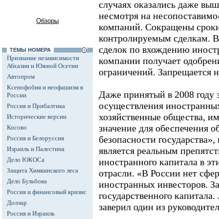
случаях оказались даже выше
несмотря на несопоставимо
Обзоры
компаний. Сокращены срок
контролируемым сделкам. В
сделок по вхождению иност
ТЕМЫ НОМЕРА
Признание независимости
компании получает одобрени
Абхазии и Южной Осетии
ограничений. Запрещается н
Автопром
Ксенофобия и неофашизм в
Даже принятый в 2008 году 
России
осуществления иностранны
Россия и Прибалтика
хозяйственные общества, и
Исторические версии
значение для обеспечения о
Косово
безопасности государства»,
Россия и Белоруссия
Израиль и Палестина
является реальным препятст
Дело ЮКОСа
иностранного капитала в эт
Защита Химкинского леса
отрасли. «В России нет сфе
Дело Бульбова
иностранных инвесторов. За
Россия и финансовый кризис
государственного капитала. 
Доллар
заверил один из руководите
Россия и Израиль