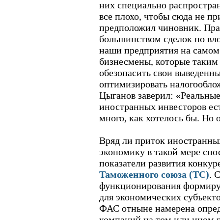
них специально распростран
все плохо, чтобы сюда не пр
предположил чиновник. Прав
большинством сделок по вло
наши предприятия на самом
бизнесмены, которые таким
обезопасить свои выведенны
оптимизировать налогооблож
Цыганов заверил: «Реальные
иностранных инвесторов ест
много, как хотелось бы. Но
Вряд ли приток иностранны
экономику в такой мере сп
показатели развития конкур
Таможенного союза (ТС)
. 
функционирования формируе
для экономических субъекто
ФАС отныне намерена опре
компаний на том или ином р