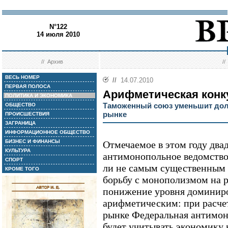
N°122
14 июля 2010
//
Архив
/
ВЕСЬ НОМЕР
//
14.07.2010
ПЕРВАЯ ПОЛОСА
Арифметическая конк
ПОЛИТИКА И ЭКОНОМИКА
Таможенный союз уменьшит дол
ОБЩЕСТВО
рынке
ПРОИСШЕСТВИЯ
ЗАГРАНИЦА
ИНФОРМАЦИОННОЕ ОБЩЕСТВО
БИЗНЕС И ФИНАНСЫ
Отмечаемое в этом году два
КУЛЬТУРА
антимонопольное ведомство
СПОРТ
ли не самым существенным 
КРОМЕ ТОГО
борьбу с монополизмом на р
понижение уровня доминиро
арифметическим: при расче
рынке Федеральная антимон
будет учитывать экономику н