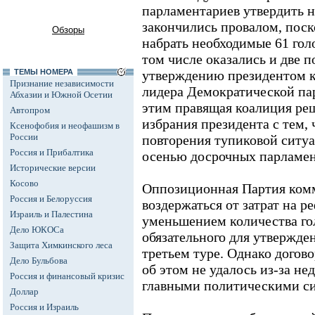
парламентариев утвердить н
закончились провалом, поск
Обзоры
набрать необходимые 61 гол
том числе оказались и две 
ТЕМЫ НОМЕРА
утверждению президентом к
Признание независимости
лидера Демократической пар
Абхазии и Южной Осетии
этим правящая коалиция ре
Автопром
избрания президента с тем,
Ксенофобия и неофашизм в
России
повторения тупиковой ситу
Россия и Прибалтика
осенью досрочных парламен
Исторические версии
Косово
Оппозиционная Партия комм
Россия и Белоруссия
воздержаться от затрат на 
Израиль и Палестина
уменьшением количества го
Дело ЮКОСа
обязательного для утвержде
Защита Химкинского леса
третьем туре. Однако догов
Дело Бульбова
об этом не удалось из-за н
Россия и финансовый кризис
главными политическими си
Доллар
Россия и Израиль