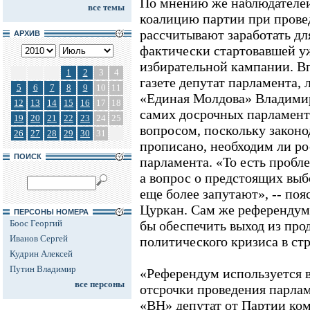
По мнению же наблюдателей
все темы
коалицию партии при прове
рассчитывают заработать дл
АРХИВ
фактически стартовавшей у
избирательной кампании. В
1
2
3
4
газете депутат парламента,
5
6
7
8
9
10
11
«Единая Молдова» Владими
12
13
14
15
16
17
18
самих досрочных парламент
19
20
21
22
23
24
25
вопросом, поскольку законо
26
27
28
29
30
31
прописано, необходим ли р
ПОИСК
парламента. «То есть пробл
а вопрос о предстоящих выб
еще более запутают», -- по
Цуркан. Сам же референдум,
ПЕРСОНЫ НОМЕРА
Боос Георгий
бы обеспечить выход из про
Иванов Сергей
политического кризиса в стр
Кудрин Алексей
Путин Владимир
«Референдум используется 
все персоны
отсрочки проведения парлам
«ВН» депутат от Партии к