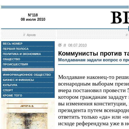
N°118
08 июля 2010
//
Архив
/
ВЕСЬ НОМЕР
//
08.07.2010
ПЕРВАЯ ПОЛОСА
Коммунисты против т
ПОЛИТИКА И ЭКОНОМИКА
Молдаванам задали вопрос о пр
ОБЩЕСТВО
ПРОИСШЕСТВИЯ
ЗАГРАНИЦА
ИНФОРМАЦИОННОЕ ОБЩЕСТВО
Молдаване наконец-то реши
БИЗНЕС И ФИНАНСЫ
всенародным выборам прези
КУЛЬТУРА
вчера постановил провести 
СПОРТ
котором гражданам зададут
КРОМЕ ТОГО
вы изменения конституции, 
президента путем всенародн
ответить только «да» или «
исходе референдума уже в н