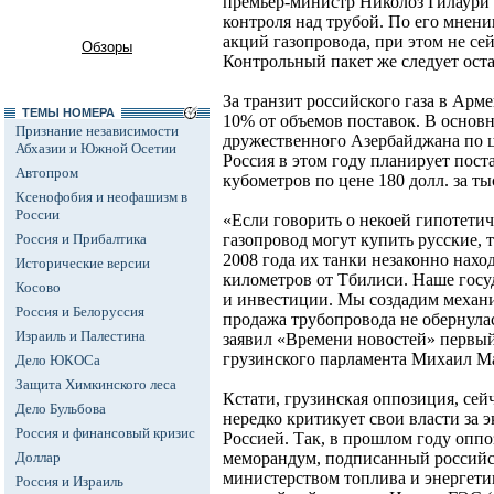
премьер-министр Николоз Гилаури 
контроля над трубой. По его мнени
акций газопровода, при этом не сейч
Обзоры
Контрольный пакет же следует оста
За транзит российского газа в Арм
ТЕМЫ НОМЕРА
10% от объемов поставок. В основн
Признание независимости
дружественного Азербайджана по це
Абхазии и Южной Осетии
Россия в этом году планирует пост
Автопром
кубометров по цене 180 долл. за т
Ксенофобия и неофашизм в
России
«Если говорить о некоей гипотетич
Россия и Прибалтика
газопровод могут купить русские, т
2008 года их танки незаконно наход
Исторические версии
километров от Тбилиси. Наше госу
Косово
и инвестиции. Мы создадим механи
Россия и Белоруссия
продажа трубопровода не обернулас
Израиль и Палестина
заявил «Времени новостей» первый
грузинского парламента Михаил М
Дело ЮКОСа
Защита Химкинского леса
Кстати, грузинская оппозиция, се
Дело Бульбова
нередко критикует свои власти за 
Россия и финансовый кризис
Россией. Так, в прошлом году опп
Доллар
меморандум, подписанный россий
министерством топлива и энергети
Россия и Израиль