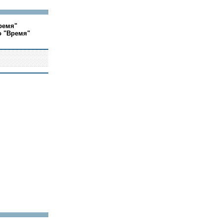
ремя"
о "Время"