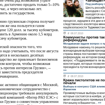
не очень рад возможной утрате
«зачищает
Под разборку 
ю, достаточно продать только 5--10%
Шесть российс
ас, а через несколько лет.
выходцев с Се
вить за государством.
находятся на 
подсудимых в
процессе, идущем в эти дни в
ению грузинская сторона получает
следственного изолятора мин
ом же она пользуется газом
нацбезопасности Таджикистана
не 120 долл. за тысячу кубометров.
//
08.07.2010
авить в Армению около 1,5 млрд
Коммунисты против так
ысячу кубометров.
референдума
Молдаванам задали вопрос о п
еской опасности того, что
Молдаване наконец-то решили
всенародным выборам презид
о надо учитывать, что после августа
страны вчера постановил пров
ятся в нескольких десятках
референдум, на котором граж
дарство же привлекает бизнесменов
вопрос: «Поддерживаете ли в
зм контроля, чтобы возможная
конституции, которые позволя
президента путем всенародног
ь против интересов Грузии», --
>>
 заместитель председателя
ачавариани.
//
08.07.2010
Кража пистолетов не п
печали
йчас активно общающаяся с Москвой,
Выборы в конгресс США влияют
экономическое сотрудничество с
Израилем
озиционеры требовали аннулировать
Промежуточные выборы в конг
которые состоятся в ноябре, 
ской компанией «Интер РАО ЕЭС» с
визит израильского премьера
ки Грузии о совместном управлении
Нетаньяху в Вашингтон...
>>