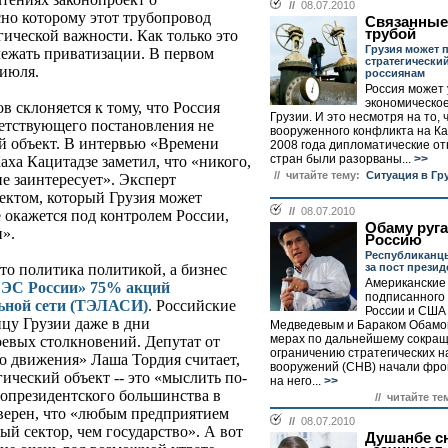
//
08.07.2010
сно которому этот трубопровод
Связанные
трубой
гической важности. Как только это
Грузия может 
лежать приватизации. В первом
стратегически
 июля.
россиянам
Россия может 
экономическо
 склоняется к тому, что Россия
Грузии. И это несмотря на то, 
етствующего постановления не
вооруженного конфликта на Кав
й объект. В интервью «Времени
2008 года дипломатические о
стран были разорваны...
>>
ха Кацитадзе заметил, что «никого,
// читайте тему:
Ситуация в Гр
е заинтересует». Эксперт
ектом, который Грузия может
//
08.07.2010
е окажется под контролем России,
Обаму руга
и».
Россию
Республиканц
за пост прези
что политика политикой, а бизнес
Американские
ЕЭС России» 75% акций
подписанного
льной сети (ТЭЛАСИ)
. Российские
России и США 
ицу Грузии даже в дни
Медведевым и Бараком Обамой
мерах по дальнейшему сокра
евых столкновений. Депутат от
ограничению стратегических 
о движения» Лаша Тордия считает,
вооружений (СНВ) начали фро
гический объект -- это «мыслить по-
на него...
>>
ропрезидентского большинства в
// читайте те
верен, что «любым предприятием
//
08.07.2010
ый сектор, чем государство». А вот
Душанбе с