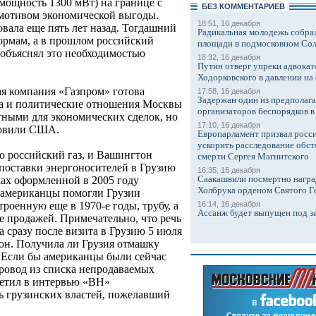
ощность 1300 мВт) на границе с
БЕЗ КОМMЕНТАРИЕВ
 мотивом экономической выгоды.
18:51, 16 декабря
вала еще пять лет назад. Тогдашний
Радикальная молодежь собрал
ормам, а в прошлом российский
площади в подмосковном Со
объяснял это необходимостью
18:32, 16 декабря
Путин отверг упреки адвокат
Ходорковского в давлении на 
ая компания «Газпром» готова
17:58, 16 декабря
Задержан один из предполаг
гда и политические отношения Москвы
организаторов беспорядков 
ными для экономических сделок, но
17:10, 16 декабря
новили США.
Европарламент призвал росси
ускорить расследование обст
ко российский газ, и Вашингтон
смерти Сергея Магнитского
поставки энергоносителей в Грузию
16:35, 16 декабря
Саакашвили посмертно награ
ках оформленной в 2005 году
Холбрука орденом Святого Г
 американцы помогли Грузии
16:14, 16 декабря
оенную еще в 1970-е годы, трубу, а
Ассанж будет выпущен под з
ее продажей. Примечательно, что речь
 сразу после визита в Грузию 5 июля
н. Получила ли Грузия отмашку
«Если бы американцы были сейчас
провод из списка непродаваемых
тметил в интервью «ВН»
ь грузинских властей, пожелавший