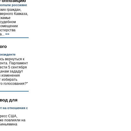
» оппозицию
попали россияне
ких граждан,
верного Кавказа,
скамье
 судебном
 помещении
истерства
...
>>
ого
резиденте
сь вернуться к
ента. Парламент
ести 5 сентября
данам зададут
ы изменения
т избирать
о голосования?"
овод для
 на отношения с
ресс США,
уже повлияли на
 Биньямина