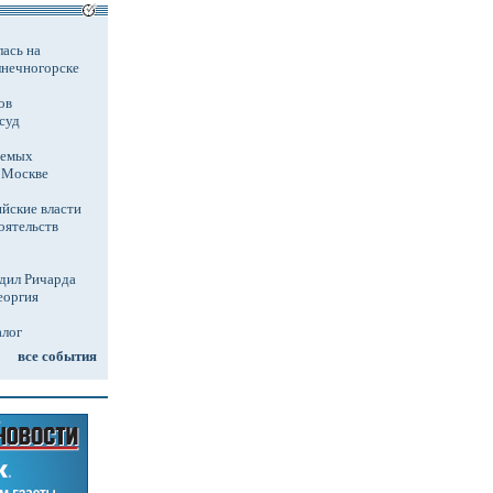
ась на
лнечногорске
ов
суд
аемых
в Москве
йские власти
оятельств
дил Ричарда
еоргия
алог
все события