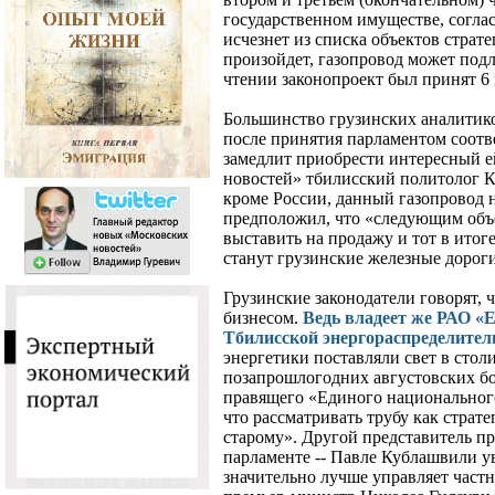
государственном имуществе, согла
исчезнет из списка объектов страте
произойдет, газопровод может под
чтении законопроект был принят 6
Большинство грузинских аналитиков
после принятия парламентом соотв
замедлит приобрести интересный е
новостей» тбилисский политолог Ка
кроме России, данный газопровод н
предположил, что «следующим объ
выставить на продажу и тот в итог
станут грузинские железные дорог
Грузинские законодатели говорят, 
бизнесом.
Ведь владеет же РАО «
Тбилисской энергораспределите
энергетики поставляли свет в стол
позапрошлогодних августовских бо
правящего «Единого национальног
что рассматривать трубу как страте
старому». Другой представитель п
парламенте -- Павле Кублашвили у
значительно лучше управляет частн