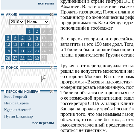
крупнейшей в стране ИнгуриГЭС (м
все темы
Абхазией. Власти ответили тем же
Продать газопровод Грузия планиро
АРХИВ
госминистр по экономическим реф
предприниматель Каха Бендукидзе 
пополнений в госбюджет.
1
2
3
4
5
6
7
8
9
10
11
В то время говорили, что российск
заплатить за это 150 млн долл. То
12
13
14
15
16
17
18
и Тбилиси были вполне благоприят
19
20
21
22
23
24
25
планы правительства Грузии оста
26
27
28
29
30
31
Грузия в тот период получала толь
ПОИСК
решил не допустить монополии на 
со стороны Москвы. В итоге в рам
программы «Вызовы тысячелетия»
модернизировать изношенную, постр
ПЕРСОНЫ НОМЕРА
Тбилиси обязался не торопиться с 
Боос Георгий
о ее возможной приватизации зашла
Иванов Сергей
госсекретаря США Хиллари Клинто
Запада на продажу трубы России? 
Кудрин Алексей
против того, что мы изымаем газо
Путин Владимир
объектов, то сказали бы это», -- о
все персоны
высокопоставленный представител
остаться неизвестным.