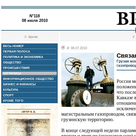
N°118
08 июля 2010
//
Архив
/
ВЕСЬ НОМЕР
//
08.07.2010
ПЕРВАЯ ПОЛОСА
Связа
ПОЛИТИКА И ЭКОНОМИКА
Грузия мо
ОБЩЕСТВО
газопрово
ПРОИСШЕСТВИЯ
ЗАГРАНИЦА
ИНФОРМАЦИОННОЕ ОБЩЕСТВО
Россия м
БИЗНЕС И ФИНАНСЫ
положени
КУЛЬТУРА
что посл
СПОРТ
Кавказе 
КРОМЕ ТОГО
отношени
исключен
магистральным газопроводом, свя
грузинскую территорию.
В конце следующей недели парламе
втором и третьем (окончательном) 