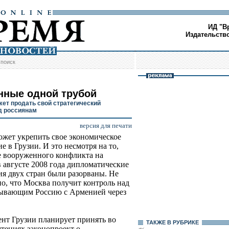
ИД "В
Издательств
/
поиск
нные одной трубой
жет продать свой стратегический
д россиянам
версия для печати
ожет укрепить свое экономическое
е в Грузии. И это несмотря на то,
е вооруженного конфликта на
в августе 2008 года дипломатические
я двух стран были разорваны. Не
о, что Москва получит контроль над
зывающим Россию с Арменией через
нт Грузии планирует принять во
ТАКЖЕ В РУБРИКЕ
чтениях законопроект о