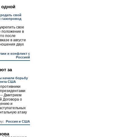
 одной
продать свой
й газопровод
укрепить свое
е положение в
что после
казе в августе
тношения двух
узии и конфликт с
Россией
ют за
ы начали борьбу
дента США
 противники
 президентами
-- Дмитрием
 Договора о
щению и
наступательных
нтальную атаку
му:
Россия и США
нова