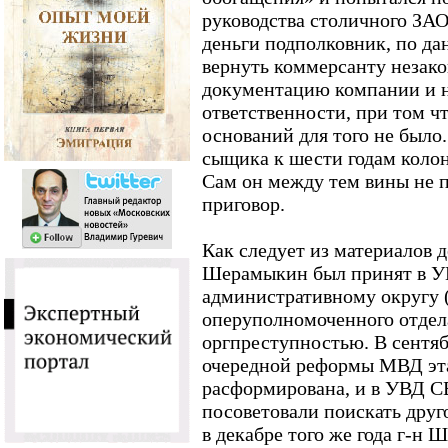
руководства столичного ЗА
деньги подполковник, по да
вернуть коммерсанту незак
документацию компании и не
ответственности, при том ч
оснований для того не было
сыщика к шести годам колон
Сам он между тем вины не 
приговор.
Как следует из материалов де
Шерамыкин был принят в У
административному округу 
оперуполномоченного отдела
оргпреступностью. В сентяб
очередной реформы МВД эт
расформирована, и в УВД 
посоветовали поискать друго
в декабре того же года г-н