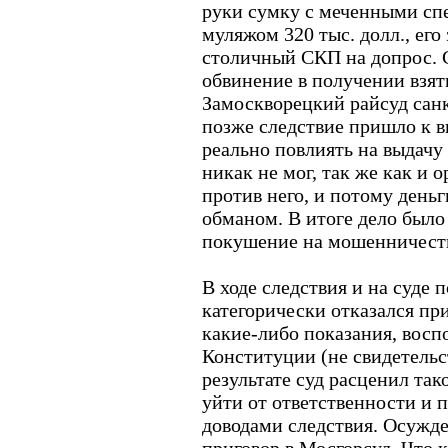
руки сумку с меченными спе
муляжом 320 тыс. долл., его
столичный СКП на допрос. 
обвинение в получении взятк
Замоскворецкий райсуд санк
позже следствие пришло к в
реально повлиять на выдачу
никак не мог, так же как и 
против него, и потому день
обманом. В итоге дело был
покушение на мошенничест
В ходе следствия и на суд
категорически отказался при
какие-либо показания, воспо
Конституции (не свидетельст
результате суд расценил та
уйти от ответственности и 
доводами следствия. Осужд