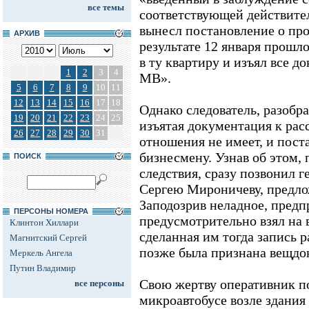
все темы
соответствующей действите
вынесл постановление о про
АРХИВ
результате 12 января прошло
в ту квартиру и изъял все 
1
2
3
4
МВ».
5
6
7
8
9
10
11
12
13
14
15
16
17
18
Однако следователь, разобра
19
20
21
22
23
24
25
изъятая документация к рас
26
27
28
29
30
31
отношения не имеет, и пост
бизнесмену. Узнав об этом,
ПОИСК
следствия, сразу позвонил
Сергею Мироничеву, предло
Заподозрив неладное, пред
ПЕРСОНЫ НОМЕРА
предусмотрительно взял на 
Клинтон Хиллари
сделанная им тогда запись 
Магнитский Сергей
позже была признана вещдо
Меркель Ангела
Путин Владимир
Свою жертву оперативник п
все персоны
микроавтобусе возле здания