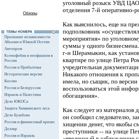
уголовный розыск УВД ЦАО
отделения 7-й оперативно-р
Обзоры
Как выяснилось, еще на пр
подполковник «осуществлял
ТЕМЫ НОМЕРА
Признание независимости
мероприятия» по уголовном
Абхазии и Южной Осетии
суммы у одного бизнесмена.
Автопром
г-н Шерамыкин, как установи
Ксенофобия и неофашизм в
квартире по улице Петра Ром
России
учредительная документац
Россия и Прибалтика
Никакого отношения к пропа
Исторические версии
имела, но сыщик, по версии
Косово
воспользоваться этой инфо
Россия и Белоруссия
Израиль и Палестина
обогащения».
Дело ЮКОСа
Защита Химкинского леса
Как следует из материалов 
Дело Бульбова
он сообщил следователю, з
Россия и финансовый кризис
хищении денег, что якобы см
Доллар
преступники -- на улице Пет
Россия и Израиль
«введенный в заблуждение с