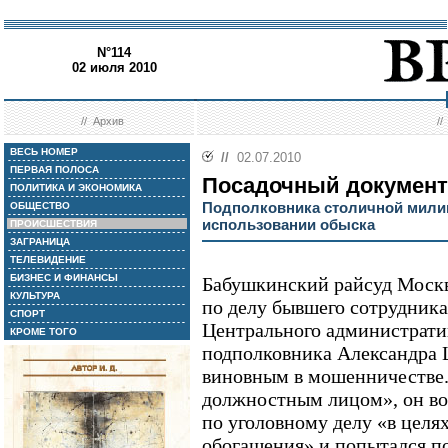
N°114
02 июля 2010
//
Архив
/
ВЕСЬ НОМЕР
//
02.07.2010
ПЕРВАЯ ПОЛОСА
Посадочный документ
ПОЛИТИКА И ЭКОНОМИКА
Подполковника столичной мили
ОБЩЕСТВО
использовании обыска
ПРОИСШЕСТВИЯ
ЗАГРАНИЦА
ТЕЛЕВИДЕНИЕ
БИЗНЕС И ФИНАНСЫ
Бабушкинский райсуд Москв
КУЛЬТУРА
по делу бывшего сотрудник
СПОРТ
Центрального администрати
КРОМЕ ТОГО
подполковника Александра 
виновным в мошенничестве. 
должностным лицом», он в
по уголовному делу «в целя
обогащения» и попытался по