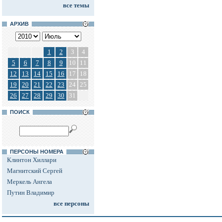
все темы
АРХИВ
1
2
3
4
5
6
7
8
9
10
11
12
13
14
15
16
17
18
19
20
21
22
23
24
25
26
27
28
29
30
31
ПОИСК
ПЕРСОНЫ НОМЕРА
Клинтон Хиллари
Магнитский Сергей
Меркель Ангела
Путин Владимир
все персоны