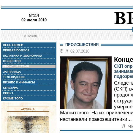
N°114
02 июля 2010
//
Архив
/
ПРОИСШЕСТВИЯ
ВЕСЬ НОМЕР
ПЕРВАЯ ПОЛОСА
//
02.07.2010
ПОЛИТИКА И ЭКОНОМИКА
Конце
ОБЩЕСТВО
СКП опр
ПРОИСШЕСТВИЯ
занимав
ЗАГРАНИЦА
подозре
ТЕЛЕВИДЕНИЕ
Следств
БИЗНЕС И ФИНАНСЫ
КУЛЬТУРА
(СКП) в
СПОРТ
продолж
КРОМЕ ТОГО
сотрудн
умершег
Магнитского. На их привлечени
настаивали правозащитники..
// ч