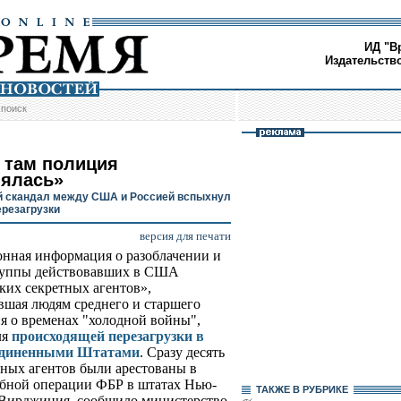
ИД "В
Издательств
/
поиск
с там полиция
лялась»
 скандал между США и Россией вспыхнул
ерезагрузки
версия для печати
нная информация о разоблачении и
руппы действовавших в США
ких секретных агентов»,
шая людям среднего и старшего
я о временах "холодной войны",
ля
происходящей перезагрузки в
оединенными Штатами
. Сразу десять
ных агентов были арестованы в
бной операции ФБР в штатах Нью-
ТАКЖЕ В РУБРИКЕ
 Вирджиния, сообщило министерство