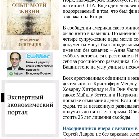
юстиции США. Еще один человек 
подозреваемый в том, что был фин
задержан на Кипре.
В сообщении американского минюс
было взято в кавычки. По мнению эк
четыре супружеские пары могли сос
документы могут быть поддельными.
именами без кавычек -- Анна Чапм
субботу встретился в ресторане в
себя за российского разведчика. С
Вашингтоне на углу улицы в нескол
Всех арестованных обвинили в нез
деятельности. Кристоферу Мецосу,
Ховарду Хитфилду и Ли Энн Фоли, 
также Майклу Зоттоли и Патрисии
попытке отмывания денег. Если об
судом, то за незаконную разведыва
получить до пяти лет тюрьмы. Обв
стоить 25 лет лишения свободы.
Находившийся вчера с визитом в
Сергей Лавров не без сарказма зам