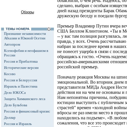
объяснили, о чем речь. Надеюсь, об
сделано, выбран с особым изящест
дней назад президенты Барак Обам
Обзоры
дружескую беседу и поедали бурге
Премьер Владимир Путин вчера веч
ТЕМЫ НОМЕРА
США Биллом Клинтоном. «Ты в Мос
Признание независимости
-- у вас там полиция разгулялась, 
Абхазии и Южной Осетии
правда, у всех. Очень рассчитываю 
Автопром
набран за последнее время в наши
Ксенофобия и неофашизм в
не понесет ущерба в связи с послед
России
обращаясь к гостю. «Очень надеемс
Россия и Прибалтика
российско-американскими отношени
российский премьер.
Исторические версии
Косово
Поначалу реакция Москвы на шпио
Россия и Белоруссия
эмоциональной. Во вторник днем п
Израиль и Палестина
представителя МИДа Андрея Нестер
действия ни на чем не основаны и
Дело ЮКОСа
Нам непонятны причины, побудивш
Защита Химкинского леса
юстиции выступить с публичным з
Дело Бульбова
страстей" времен «холодной войны»
Россия и финансовый кризис
вбросы не раз имели место в прош
Доллар
находились на подъеме». «В любом
сожаления, что все это происходит
Россия и Израиль