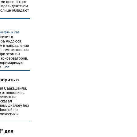
ами поселиться
в президентском
толице обладают
нефть и газ
визит в
ера Андрюса
м в направлении
, наметившегося
ри этом г-н
 консерваторов,
непримиримую
...
>>
ворить с
ил Саакашвили,
е отношения с
ризиса на
ысказал
ому диалогу без
Москвой по
мических и
" для