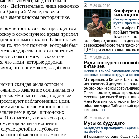
ъяснят. Момент, когда это было
вом». Действительно, лишь несколько
//
30.06.2010
Конференц
а и Дмитрий Медведев вели
«молодого
ры в американском ресторанчике.
Северокорейс
нужен преемн
В сентябре в 
ером встретился с экс-президентом
пройдет трет
кву в самое нужное время приехал
Трудовой парт
людей в тюрьмы сажают. Работа такая,
эта обнародованная на днях н
на то, что тот позитив, который был
северокорейского телеграфног
ЦТАК привлекла внимание во в
х межгосударственных отношениях,
ними событиями», -- сказал он,
//
30.06.2010
я, что люди, которые дорожат
Ради конкурентоспособ
китайцев
ями, это понимают», -- добавил
Пекин и Тайбэй заключили сог
экономическом сотрудничестве
Материковый Китай и Тайвань 
нский скандал была острой и
исторический документ -- рам
об экономическом сотрудничес
оявилось заявление официального
Пекина его подписал председ
енко: «На наш взгляд, подобные
Ассоциации связей через Тайв
 преследуют неблаговидные цели.
Чэнь Юйлинь, со стороны Тайбэ
обменов через Тайваньский пр
ие американское министерство
Бинкунь...
>>
аявлением в духе "шпионских
. Он отметил, что «такого рода
//
30.06.2010
Музыка будущего
лом, когда наши отношения
Кандидат в президенты Германи
 случае достойно глубокого
на футбол
 на фоне объявленной самой же
В Германии сегодня будет изб