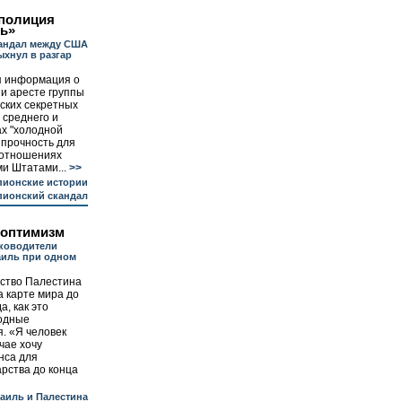
 полиция
сь»
андал между США
ыхнул в разгар
 информация о
и аресте группы
ских секретных
 среднего и
ах "холодной
 прочность для
 отношениях
и Штатами...
>>
ионские истории
ионский скандал
 оптимизм
уководители
аиль при одном
рство Палестина
а карте мира до
а, как это
одные
я. «Я человек
чае хочу
нса для
арства до конца
аиль и Палестина