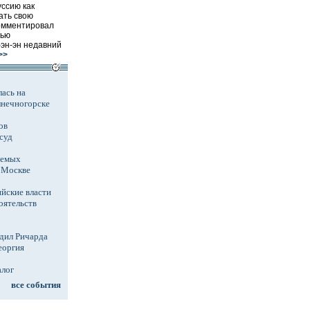
ссию как
ать свою
омментировал
вью
эн-эн недавний
>>
ась на
лнечногорске
ов
суд
аемых
в Москве
йские власти
оятельств
дил Ричарда
еоргия
алог
все события