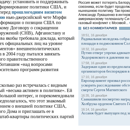
адачу: установить и поддерживать
Россия может потерять Белору
 формирование политики США, и
союзника, если будет продолж
нынешнюю политику. Так прок
 перед
прошлогодним визитом
Александр Лукашенко в интер
сию
нью-джерсийской чете Мэрфи
американскому телеканалу Си-
информации о позиции США по
газовый конфликт с Москвой...
кому Договору о сокращении
БЕЗ КОМMЕНТАРИЕВ
ооружений (СНВ), Афганистану и
18:51, 16 декабря
ва якобы требовала доклада, который
Радикальная молодежь собрал
ех официальных лиц на уровне
площади в подмосковном Со
аментов» внешнеполитических
18:32, 16 декабря
Путин отверг упреки адвокат
 в 2004 году пытался завязать
Ходорковского в давлении на 
ого правительственного
17:58, 16 декабря
аботавшим «над вопросами
Задержан один из предполаг
осительно программ развития
организаторов беспорядков 
17:10, 16 декабря
Европарламент призвал росси
колько раз встречалась с видным
ускорить расследование обст
смерти Сергея Магнитского
й «весьма активен в политике». Ей
 большой интерес, и порекомендовали
16:35, 16 декабря
Саакашвили посмертно награ
редполагалось, что этот знакомый
Холбрука орденом Святого Г
нением о внешней политике США,
16:14, 16 декабря
го Дома и приглашать ее в
Ассанж будет выпущен под з
 штаб-квартиры политических партий