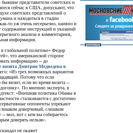
бывшие представители советских и
иеся сейчас в США, допускают, что
духе советских представлений о
умана и находиться в стадии
 как-то уж очень несерьезно, наивно и
т содержание инструкций и указаний
серьезного анализа и комментариев,
льная информация.
 в глобальной политике» Федор
ей», что американской стороне
овать информацию -- до
е визита Дмитрия Медведева в
 него: «Из трех возможных вариантов
щадящий. Потому что если
 бы визит, если во время визита --
вдогонку». По мнению эксперта, в
одтекст: «Внешняя политика Обамы в
частности сталкиваются с достаточно
сервативные оппоненты упрекают
, слишком доверчивый, слишком
- мол, вот с кем вы собираетесь
орым доверять нельзя».
скандал не окажет