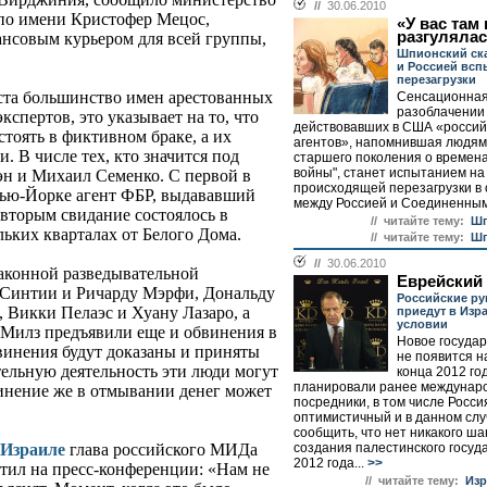
//
30.06.2010
по имени Кристофер Мецос,
«У вас там
разгуляла
ансовым курьером для всей группы,
Шпионский ск
и Россией всп
перезагрузки
та большинство имен арестованных
Сенсационная
разоблачении 
спертов, это указывает на то, что
действовавших в США «россий
тоять в фиктивном браке, а их
агентов», напомнившая людям
 В числе тех, кто значится под
старшего поколения о времен
войны", станет испытанием на
эн и Михаил Семенко. С первой в
происходящей перезагрузки в
 Нью-Йорке агент ФБР, выдававший
между Россией и Соединенным
о вторым свидание состоялось в
// читайте тему:
Шп
ьких кварталах от Белого Дома.
// читайте тему:
Шп
//
30.06.2010
аконной разведывательной
Еврейский
 Синтии и Ричарду Мэрфи, Дональду
Российские р
Викки Пелаэс и Хуану Лазаро, а
приедут в Изр
условии
 Милз предъявили еще и обвинения в
Новое госуда
винения будут доказаны и приняты
не появится н
тельную деятельность эти люди могут
конца 2012 год
планировали ранее междунар
инение же в отмывании денег может
посредники, в том числе Росси
оптимистичный и в данном слу
сообщить, что нет никакого ша
создания палестинского госуд
 Израиле
глава российского МИДа
2012 года...
>>
етил на пресс-конференции: «Нам не
// читайте тему:
Изр