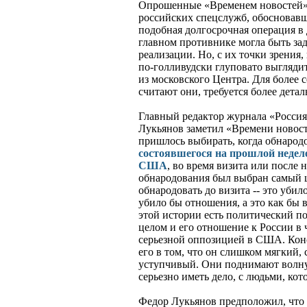
Опрошенные «Временем новостей» 
российских спецслужб, обосновавш
подобная долгосрочная операция в 
главном противнике могла быть зад
реализации. Но, с их точки зрения,
по-голливудски глуповато выгляди
из московского Центра. Для более 
считают они, требуется более дета
Главный редактор журнала «Россия
Лукьянов заметил «Времени новост
пришлось выбирать, когда обнарод
состоявшегося на прошлой недел
США
, во время визита или после
обнародования был выбран самый 
обнародовать до визита -- это убило
убило бы отношения, а это как бы 
этой истории есть политический п
целом и его отношение к России в 
серьезной оппозицией в США. Кон
его в том, что он слишком мягкий
уступчивый. Они поднимают волну -
серьезно иметь дело, с людьми, кот
Федор Лукьянов предположил, что 