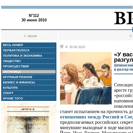
N°112
30 июня 2010
//
Архив
/
ВЕСЬ НОМЕР
//
30.06.2010
ПЕРВАЯ ПОЛОСА
«У ва
ПОЛИТИКА И ЭКОНОМИКА
разгу
ОБЩЕСТВО
Шпионский
ПРОИСШЕСТВИЯ
в разгар п
ЗАГРАНИЦА
КРУПНЫМ ПЛАНОМ
БИЗНЕС И ФИНАНСЫ
Сенсацио
КУЛЬТУРА
аресте г
СПОРТ
«российс
КРОМЕ ТОГО
напомнив
поколени
станет испытанием на прочность д
отношениях между Россией и С
предполагаемых российских секрет
минувшие выходные в ходе масшта
Йорк, Нью-Джерси, Массачусетс и