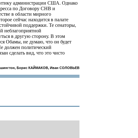
литику администрации США. Однако
гресса по Договору СНВ и
естве в области мирного
торое сейчас находится в палате
устойчивой поддержки. Те сенаторы,
ой неблагоприятной
ться в другую сторону. В этом
тся Обамы, не думаю, что он будет
 Не должен политический
зан сделать вид, что это чисто
ашингтон, Борис КАЙМАКОВ, Иван СОЛОВЬЕВ