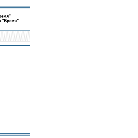
ремя"
о "Время"