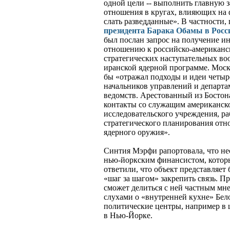
одной цели -- выполнить главную з
отношения в кругах, влияющих на
слать разведданные». В частности,
президента Барака Обамы в Рос
был послан запрос на получение 
отношению к российско-американс
стратегических наступательных в
иранской ядерной программе. Моск
бы «отражал подходы и идеи четыр
начальников управлений и департ
ведомств. Арестованный из Бостона
контакты со служащим американск
исследовательского учреждения, р
стратегического планирования отн
ядерного оружия».
Синтия Мэрфи рапортовала, что нес
нью-йоркским финансистом, которы
ответили, что объект представляет
«шаг за шагом» закрепить связь. П
сможет делиться с ней частным м
слухами о «внутренней кухне» Бело
политические центры, например в
в Нью-Йорке.