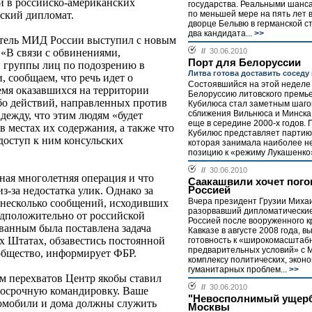
 в российско-американских
государства. Реальными шанс
по меньшей мере на пять лет 
йский дипломат.
дворце Бельвю в германской с
два кандидата...
>>
тель МИД России выступил с новым
//
30.06.2010
 «В связи с обвинениями,
Порт для Белоруссии
группы лиц по подозрению в
Литва готова доставить соседу 
, сообщаем, что речь идет о
Состоявшийся на этой неделе 
емя оказавшихся на территории
Белоруссию литовского премь
о действий, направленных против
Кубилюса стал заметным шаго
сближения Вильнюса и Минска
ежду, что этим людям «будет
еще в середине 2000-х годов. П
 местах их содержания, а также что
Кубилюс представляет партию
доступ к ним консульских
которая занимала наиболее 
позицию к «режиму Лукашенко»
//
30.06.2010
ная многолетняя операция и что
Саакашвили хочет пого
Россией
з-за недостатка улик. Однако за
Вчера президент Грузии Миха
 несколько сообщений, исходивших
разорвавший дипломатически
едположительно от российской
Россией после вооруженного к
ванным была поставлена задача
Кавказе в августе 2008 года, в
х Штатах, обзавестись постоянной
готовность к «широкомасштабн
предварительных условий» с 
 общество, информирует ФБР.
комплексу политических, эконо
гуманитарных проблем...
>>
м перехватов Центр якобы ставил
//
30.06.2010
госрочную командировку. Ваше
"Невосполнимый ущерб
втомобили и дома должны служить
Москвы