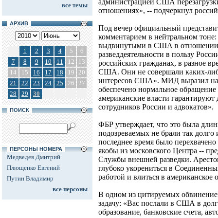
администрацией США перезагрузки
все темы
отношениях», -- подчеркнул росси
АРХИВ
Под вечер официальный представи
комментарием в нейтральном тоне:
выдвинутыми в США в отношении 
1
2
3
4
5
6
разведдеятельности в пользу России
7
8
9
10
11
12
13
российских гражданах, в разное вр
США. Они не совершали каких-либ
14
15
16
17
18
19
20
интересов США». МИД выразил над
21
22
23
24
25
26
27
обеспечено нормальное обращение в
28
29
30
американские власти гарантируют 
сотрудников России и адвокатов».
ПОИСК
ФБР утверждает, что это была длин
подозреваемых не брали так долго и
последнее время было перехвачено
ПЕРСОНЫ НОМЕРА
якобы из московского Центра -- пр
Медведев Дмитрий
Службы внешней разведки. Аресто
Плющенко Евгений
глубоко укорениться в Соединенны
работой и влиться в американское
Путин Владимир
все персоны
В одном из цитируемых обвинение
задачу: «Вас послали в США в дол
образование, банковские счета, а