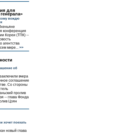
ия для
 генерала»
кому вождю
ик
Пхеньяне
ья конференция
ии Кореи (ТПК) --
овость
о агентства
сем мире...
>>
ности
лашение об
заключили вчера
очное соглашение
тве. Со стороны
атель
аньский пролив
я -- глава Фонда
олив Цзян
и хочет поехать
ран новый глава