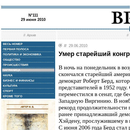
N°111
29 июня 2010
//
Архив
/
ВЕСЬ НОМЕР
//
29.06.2010
ПЕРВАЯ ПОЛОСА
Умер старейший конг
ПОЛИТИКА И ЭКОНОМИКА
ОБЩЕСТВО
ПРОИСШЕСТВИЯ
В ночь на понедельник в воз
ЗАГРАНИЦА
скончался старейший амери
НАУКА
демократ Роберт Берд, котор
БИЗНЕС И ФИНАНСЫ
КУЛЬТУРА
представителей в 1952 году.
СПОРТ
переместился в сенат, где б
КРОМЕ ТОГО
Западную Виргинию. В нояб
рекорд продолжительности 
ранее принадлежавший демо
Хэйдену, прослужившему в к
С июня 2006 года Берд стал