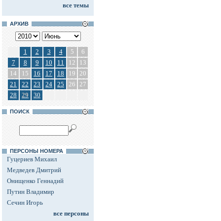
все темы
АРХИВ
1
2
3
4
5
6
7
8
9
10
11
12
13
14
15
16
17
18
19
20
21
22
23
24
25
26
27
28
29
30
ПОИСК
ПЕРСОНЫ НОМЕРА
Гуцериев Михаил
Медведев Дмитрий
Онищенко Геннадий
Путин Владимир
Сечин Игорь
все персоны