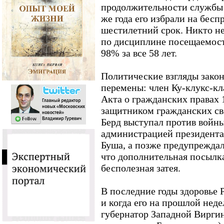
продолжительности службы в
же года его избрали на бес
шестилетний срок. Никто не
по дисциплине посещаемости
98% за все 58 лет.
Политические взгляды зако
перемены: член Ку-клукс-кл
Акта о гражданских правах 
защитником гражданских сво
Берд выступал против войны 
администрацией президент
Буша, а позже предупреждал
что дополнительная посылка
бесполезная затея.
В последние годы здоровье Р
и когда его на прошлой нед
губернатор Западной Вирги