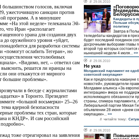
//
29.06.2010
 большинством голосов, включая
«Поговорю
Медведев
29, ужесточившую санкции против
Белорусси
тной программ. А в минувшее
Кандидаты в п
Польши обсуж
мме «На этой неделе» телеканала Эй-
политику
о, что Иран «располагает
Завтра в Пол
гащенного урана для создания двух
теледебаты кандидатов в през
а до оружейного уровня «уйдет,
будет последний поединок со
досрочными выборами главы г
д понадобится для разработки системы
второй тур которых состоится 
 «помогут ослабить Тегеран», но
нынешней недели 4 июля...
>>
от осуществления честолюбивых
//
29.06.2010
циала». «Видимо, нет, -- ответил сам
Не указ
о выяснить, решатся ли иранцы на
Молдавский парламент не одоб
 если они откажутся от мирного
советской оккупации»
ут большие проблемы».
Как и предполагала накануне 
новостей», руководители прав
Молдавии альянса «За европе
розвучали в беседе с журналистами
интеграцию» вчера не поддерж
адцатки» в Торонто. Президент
исполняющего обязанности п
страны, спикера парламента, 
 саммите «большой восьмерки» 25--26
Либеральной партии Михая Ги
 тема ядерной безопасности
объявлении 28 июня «днем со
дерные проблемы тех стран, которые
оккупации»...
>>
рана и КНДР». И сам российский
// читайте тему:
Ситуа
 подробно».
//
29.06.2010
жад тоже отреагировал на заявления
Повышение