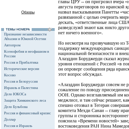
главы ЦРУ -- он пригрозил вчера «
августа переговоров по иранской 
назвал высказывания Панетты «ча
Обзоры
развязанной с целью очернить мир
дескать, «ответственные лица США
разведслужб знают как никто друго
ТЕМЫ НОМЕРА
нет ничего военного».
Признание независимости
Абхазии и Южной Осетии
Но несмотря на прозвучавшую из Т
Автопром
поддержку международных санкций,
Ксенофобия и неофашизм в
национальной безопасности и вне
России
Алаэддин Боруджерди сказал журна
Россия и Прибалтика
уровня отношений с Россией «в пов
Исторические версии
он опроверг сообщения ряда иранс
этот вопрос обсуждал.
Косово
Россия и Белоруссия
«Алаэддин Боруджерди совсем не р
Израиль и Палестина
сожаление по поводу присоединени
Дело ЮКОСа
ООН. Однако возглавляемый им ко
меджлисе, и там сейчас решают, ка
Защита Химкинского леса
спешно отозвал в Тегеран совершав
Дело Бульбова
комитета Мехди Санаи -- главу ир
Россия и финансовый кризис
группы и сторонника всестороннего
Доллар
пояснила «Времени новостей» зав
Россия и Израиль
востоковедения РАН Нина Мамедова