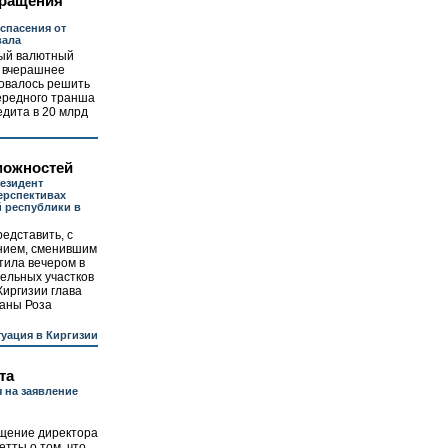
кращения
спасения от
вала
ый валютный
 вчерашнее
ровалось решить
ередного транша
едита в 20 млрд
можностей
езидент
ерспективах
 республики в
едставить, с
ением, сменившим
тила вечером в
ельных участков
иргизии глава
раны Роза
уация в Киргизии
та
 на заявление
щение директора
тты о том, что