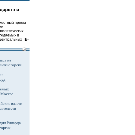
дарств и
местный проект
ии
 политических
уждаемых в
центральных ТВ-
ась на
лнечногорске
ов
суд
аемых
в Москве
йские власти
оятельств
дил Ричарда
еоргия