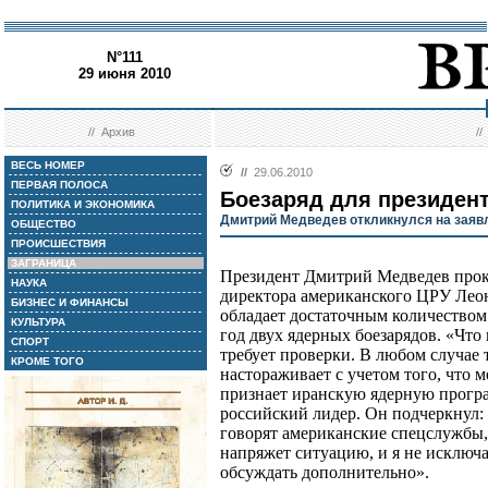
N°111
29 июня 2010
//
Архив
/
ВЕСЬ НОМЕР
//
29.06.2010
ПЕРВАЯ ПОЛОСА
Боезаряд для президен
ПОЛИТИКА И ЭКОНОМИКА
Дмитрий Медведев откликнулся на заяв
ОБЩЕСТВО
ПРОИСШЕСТВИЯ
ЗАГРАНИЦА
Президент Дмитрий Медведев прок
НАУКА
директора американского ЦРУ Леон
БИЗНЕС И ФИНАНСЫ
обладает достаточным количеством 
КУЛЬТУРА
год двух ядерных боезарядов. «Что
СПОРТ
требует проверки. В любом случае 
КРОМЕ ТОГО
настораживает с учетом того, что 
признает иранскую ядерную програ
российский лидер. Он подчеркнул: 
говорят американские спецслужбы,
напряжет ситуацию, и я не исключа
обсуждать дополнительно».