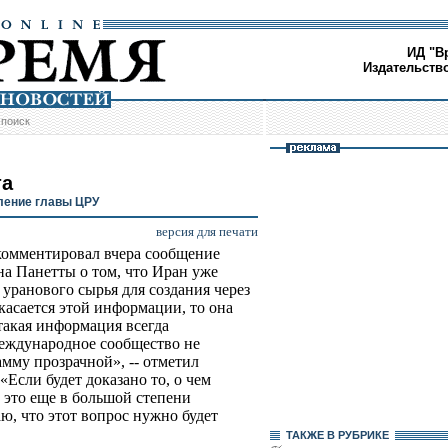
ИД "В
Издательств
/
поиск
та
ление главы ЦРУ
версия для печати
омментировал вчера сообщение
а Панетты о том, что Иран уже
уранового сырья для создания через
 касается этой информации, то она
такая информация всегда
международное сообщество не
мму прозрачной», -- отметил
«Если будет доказано то, о чем
 это еще в большой степени
ю, что этот вопрос нужно будет
ТАКЖЕ В РУБРИКЕ