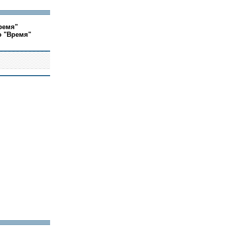
ремя"
о "Время"