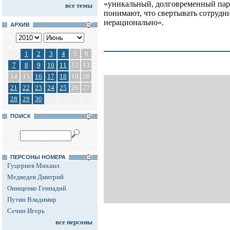
«уникальный, долговременный парт
все темы
понимают, что свертывать сотрудн
нерационально».
АРХИВ
1
2
3
4
5
6
7
8
9
10
11
12
13
14
15
16
17
18
19
20
21
22
23
24
25
26
27
28
29
30
ПОИСК
ПЕРСОНЫ НОМЕРА
Гуцериев Михаил
Медведев Дмитрий
Онищенко Геннадий
Путин Владимир
Сечин Игорь
все персоны