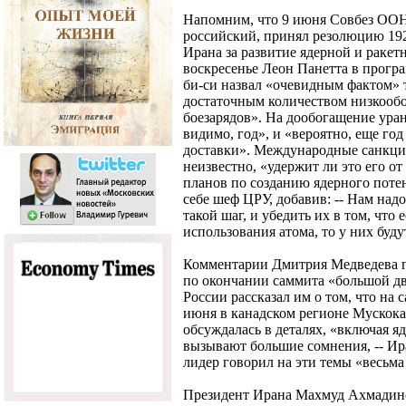
Напомним, что 9 июня Совбез ООН
российский, принял резолюцию 19
Ирана за развитие ядерной и раке
воскресенье Леон Панетта в програ
би-си назвал «очевидным фактом» т
достаточным количеством низкообо
боезарядов». На дообогащение уран
видимо, год», и «вероятно, еще го
доставки». Международные санкции
неизвестно, «удержит ли это его 
планов по созданию ядерного потен
себе шеф ЦРУ, добавив: -- Нам над
такой шаг, и убедить их в том, что
использования атома, то у них буд
Комментарии Дмитрия Медведева п
по окончании саммита «большой дв
России рассказал им о том, что на
июня в канадском регионе Мускока
обсуждалась в деталях, «включая я
вызывают большие сомнения, -- И
лидер говорил на эти темы «весьма
Президент Ирана Махмуд Ахмадине