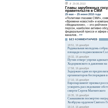
//
29.06.2010
Главы зарубежных госу
правительств в СМИ
25 мая -- 25 июня 2010 года
«Политики глазами СМИ», сов
«Времени новостей» и компан
«Медиалогия», -- это рейтинги
персон, наиболее активно обс
федеральной прессе и эфире 
каналов...
>>
БЕЗ КОМMЕНТАРИЕВ
18:51, 16 декабря
Радикальная молодежь собрал
площади в подмосковном Со
18:32, 16 декабря
Путин отверг упреки адвокат
Ходорковского в давлении на 
17:58, 16 декабря
Задержан один из предполаг
организаторов беспорядков 
17:10, 16 декабря
Европарламент призвал росси
ускорить расследование обст
смерти Сергея Магнитского
16:35, 16 декабря
Саакашвили посмертно награ
Холбрука орденом Святого Г
16:14, 16 декабря