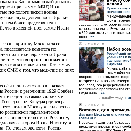
вместо со
наказать» Запад заморозкой до конца
пенсий
ядерной программе. МИД Ирана
Румыния ищет 
стью психологической войны,
греческого об
Международн
ную ядерную деятельность Ирана» --
фонд перенес
 и тем более представители
заседание, на котором плани
й, что в ядерной программе Ирана
вопрос о выплате Румынии оч
в 850 млн евро из льготного кр
евро...
>>
егерана критику Москвы за ее
//
29.06.2010
 председатель комитета по
Набор воз
Российский пр
шней политике парламента Ирана
усомнился в п
листам, что вопрос о понижении
парламентской
Киргизии
естке дня не значится». Тем самым
Можно себе пр
ких СМИ о том, что меджлис на днях
каким облегч
напряженное ожидание, встре
воскресенье закрытие избират
всенародного референдума в К
усофил, он постоянно выражает
временного правительства ст
я России к резолюции 1929 Совбеза
Отунбаева...
>>
митет один из самых сильных в
// читайте тему:
Cит
к быть дальше. Боруджерди вчера
//
29.06.2010
шего визит в Москву члена своего
Боезаряд для президен
ано-российской парламентской
Дмитрий Медведев откликнулся
 развития отношений с Россией», --
главы ЦРУ
едующая сектором Ирана Института
Президент Дмитрий Медведев
прокомментировал вчера сооб
. По словам эксперта, Россия
американского ЦРУ Леона Пане