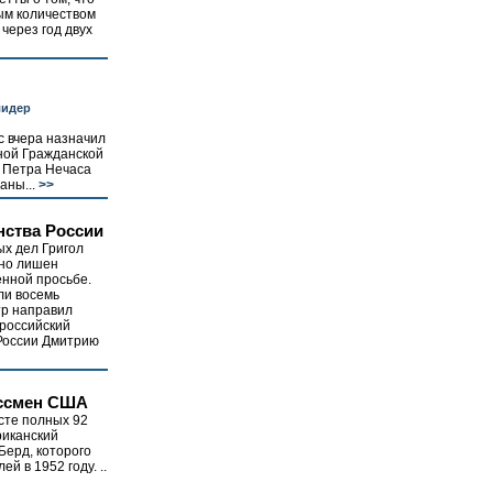
ым количеством
через год двух
лидер
с вчера назначил
ной Гражданской
) Петра Нечаса
аны...
>>
нства России
х дел Григол
ьно лишен
енной просьбе.
ли восемь
тр направил
российский
 России Дмитрию
ессмен США
асте полных 92
риканский
Берд, которого
й в 1952 году. ..