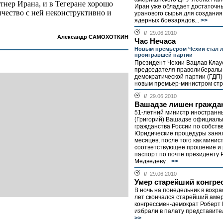
нер Ирана, и в Тегеране хорошо
Иран уже обладает достаточн
ичество с ней неконструктивно и
уранового сырья для создания 
ядерных боезарядов...
>>
//
29.06.2010
Александр САМОХОТКИН
Час Нечаса
Новым премьером Чехии стал 
проигравшей партии
Президент Чехии Вацлав Клау
председателя праволибераль
демократической партии (ГДП
новым премьер-министром стр
//
29.06.2010
Вашадзе лишен гражда
51-летний министр иностранны
(Григорий) Вашадзе официал
гражданства России по собств
Юридические процедуры заня
месяцев, после того как минис
соответствующее прошение и 
паспорт по почте президенту
Медведеву...
>>
//
29.06.2010
Умер старейший конгр
В ночь на понедельник в возр
лет скончался старейший аме
конгрессмен-демократ Роберт 
избрали в палату представителе
>>