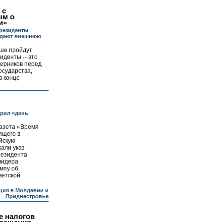
 с
ым о
и»
резиденты
дают внешнюю
ьше пройдут
иденты -- это
перников перед
осударства,
в конце
рил «день
газета «Время
ящего в
йскую
али указ
резидента
лидера
мпу об
ветской
ция в Молдавии и
Приднестровье
 налогов