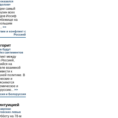
оказался
долом»
дни самый
узин всех
одов Иосиф
рибежище на
ебольшим
..
>>
узии и конфликт с
Россией
 горит
а будут
без сантиментов
ликт между
 Россией,
ийся на
еле взаимной
ивести к
ней политике. В
ческие и
ъясняются
омическое и
руссию...
>>
сия и Белоруссия
интуицией
заускас
товских левых
бботу на 78-м