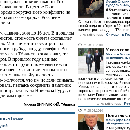
 поступать цивилизованно, без
Иосиф Сталин 
«уродливым и
 Саакашвили. В центре Гори
В ближайшие 
 время вооруженного конфликта на
знаменитый гр
 в память о «борцах с Россией»
времен и нар
Сталин обретет последнее п
илиси.
своей родине в Гори, в 80 с н
километрах западнее Тбилиси.
жугашвили, жил до 16 лет. В прошлом
// читайте тему:
Ситуация в Гр
ристов, стоимость билета составляет
ов. Многие хотят посмотреть на
//
28.06.2010
оги, трубку, посуду, телефон. Все
У кого глаз
е увез в Тбилиси, когда в августе
Минск и Москв
сотрудничать 
дом. В прошлом году ценные
Газовый конф
ко власти Грузии пожелали снести
Белоруссией и
ии боевых действий, чтобы тот не
сопровождавш
их замашках». Журналисты
минувшей нед
критикой и упреками, может пр
» жалуются, что им не дали снимать,
переменам в белорусской внеш
овала, пытаясь сохранить памятник
Минске полагают, что энергети
нистра культуры Николоза Руруа, в
торговые споры с Москвой об
желанием России усилить экон
одливым идолам».
политическое влияние на Бело
// читайте тему:
Рос
Михаил ВИГНАНСКИЙ, Тбилиси
//
28.06.2010
Политик с 
ь вся Грузия
Альгирдас Бра
объединил ли
узей
В минувшую су