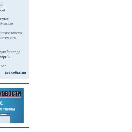
ов
суд
аемых
в Москве
йские власти
оятельств
дил Ричарда
еоргия
алог
все события