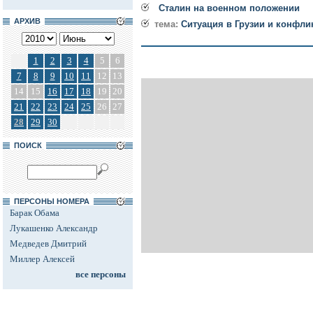
Сталин на военном положении
АРХИВ
тема:
Ситуация в Грузии и конфли
1
2
3
4
5
6
7
8
9
10
11
12
13
14
15
16
17
18
19
20
21
22
23
24
25
26
27
28
29
30
ПОИСК
ПЕРСОНЫ НОМЕРА
Барак Обама
Лукашенко Александр
Медведев Дмитрий
Миллер Алексей
все персоны