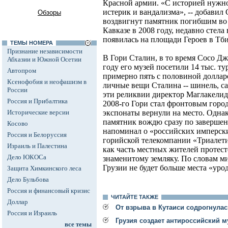
Красной армии. «С историей нужно
истерик и вандализма», -- добавил
Обзоры
воздвигнут памятник погибшим во
Кавказе в 2008 году, недавно стела
появилась на площади Героев в Тб
ТЕМЫ НОМЕРА
Признание независимости
В Гори Сталин, в то время Сосо Д
Абхазии и Южной Осетии
году его музей посетили 14 тыс. ту
Автопром
примерно пять с половиной доллар
Ксенофобия и неофашизм в
личные вещи Сталина -- шинель, сап
России
эти реликвии директор Маглакелидз
Россия и Прибалтика
2008-го Гори стал фронтовым горо
Исторические версии
экспонаты вернули на место. Одна
памятник вождю сразу по завершен
Косово
напоминал о «российских имперск
Россия и Белоруссия
горийской телекомпании «Триалети
Израиль и Палестина
как часть местных жителей протест
Дело ЮКОСа
знаменитому земляку. По словам ми
Грузии не будет больше места «ур
Защита Химкинского леса
Дело Бульбова
Россия и финансовый кризис
ЧИТАЙТЕ ТАКЖЕ
Доллар
От взрыва в Кутаиси содрогнулас
Россия и Израиль
Грузия создает антироссийский м
все темы