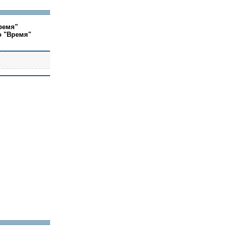
ремя"
о "Время"