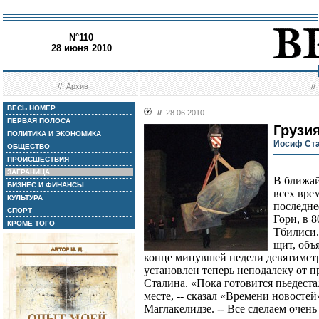
N°110
28 июня 2010
//
Архив
/
ВЕСЬ НОМЕР
//
28.06.2010
ПЕРВАЯ ПОЛОСА
Грузи
ПОЛИТИКА И ЭКОНОМИКА
Иосиф Ста
ОБЩЕСТВО
ПРОИСШЕСТВИЯ
ЗАГРАНИЦА
В ближай
БИЗНЕС И ФИНАНСЫ
всех вре
КУЛЬТУРА
последне
СПОРТ
Гори, в 
КРОМЕ ТОГО
Тбилиси.
щит, объ
конце минувшей недели девятимет
установлен теперь неподалеку от п
Сталина. «Пока готовится пьедеста
месте, -- сказал «Времени новостей
Маглакелидзе. -- Все сделаем очень