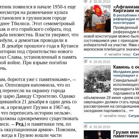
//
28.06.2010
тник появился в начале 1950-х еще
«Афганиза
Киргизии н
 несмотря на развенчание культа
В республике
становлен в грузинском городе
референдум п
конституции
паднее Тбилиси. Этот семиметровый
Проведенный 
ак и его горийского собрата, под
референдум п
ьба неизвестна. Власти уверяют, что
новой конституции можно было
кибули, а демонтаж проводили в
состоявшимся уже с приходом
избирателей на участки. Явка
. В декабре прошлого года в Кутаиси
киргизском плебисците значени
ритории под строительство нового
// читайте тему:
Cит
иал Славы, установленный в память
//
28.06.2010
ной войне. При взрыве погибли
Камень с о
чь.
Молдавия движ
«оккупации» к
м, борются уже с памятниками», --
Скандальный 
ы. Оппозиция напомнила, что из
исполняющего
президента М
д перенесли на окраину города
парламента М
у царю Давиду Строителю. Однако
объявлении 28 июня «днем со
ившийся 21 декабря в один день со
оккупации» должен стать пре
рассмотрения на сегодняшне
м, а президент Грузии в 1967-м),
заседании парламента...
>>
что переписать историю нельзя».
// читайте тему:
Ситуа
е должны одновременно существовать
иси. --
Ред.
) и памятники тем, по
//
28.06.2010
сь оккупационная армия». Поясним,
Грузия мен
, когда в Грузию вошли части
памятники