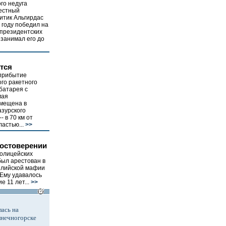
ого недуга
вестный
итик Альгирдас
3 году победил на
 президентских
 занимал его до
тся
 прибытие
го ракетного
батарея с
мая
змещена в
азурского
 в 70 км от
астью...
>>
остоверении
полицейских
был арестован в
илийской мафии
 Ему удавалось
е 11 лет...
>>
ась на
лнечногорске