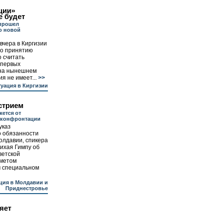
ции»
е будет
 прошел
о новой
вчера в Киргизии
о принятию
 считать
 первых
 на нынешнем
я не имеет...
>>
уация в Киргизии
стрием
ется от
 конфронтации
указ
 обязанности
олдавии, спикера
ихая Гимпу об
ветской
дметом
м специальном
ция в Молдавии и
Приднестровье
яет