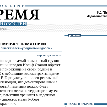
ИД "В
Издательств
/
поиск
я меняет памятники
лин оказался «уродливым идолом»
версия для печати
шие дни самый знаменитый грузин
мен и народов Иосиф Сталин обретет
е прибежище на своей родине в
80 с небольшим километрах западнее
 В Гори уже установлен рекламный
ясняющий, что демонтированный в
ровый памятник вождю будет
режнего места на территории музея
л, памятник хранится в надежном
» директор музея Роберт
 красиво».
ТАКЖЕ В РУБРИКЕ