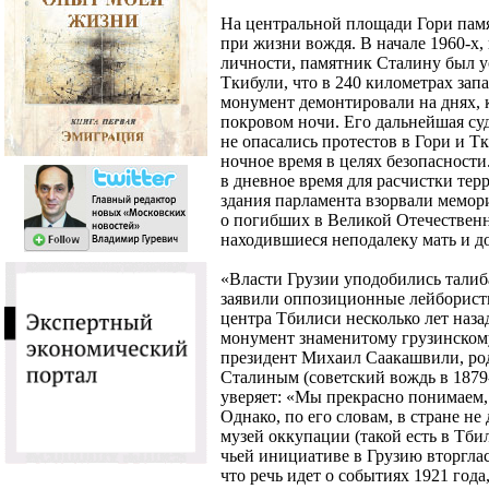
На центральной площади Гори памя
при жизни вождя. В начале 1960-х,
личности, памятник Сталину был у
Ткибули, что в 240 километрах за
монумент демонтировали на днях, к
покровом ночи. Его дальнейшая суд
не опасались протестов в Гори и Т
ночное время в целях безопасности
в дневное время для расчистки тер
здания парламента взорвали мемор
о погибших в Великой Отечествен
находившиеся неподалеку мать и до
«Власти Грузии уподобились талиба
заявили оппозиционные лейборист
центра Тбилиси несколько лет наза
монумент знаменитому грузинском
президент Михаил Саакашвили, род
Сталиным (советский вождь в 1879-
уверяет: «Мы прекрасно понимаем, 
Однако, по его словам, в стране н
музей оккупации (такой есть в Тбил
чьей инициативе в Грузию вторгла
что речь идет о событиях 1921 года