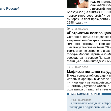
году от тяжел
скончался из
кт с Россией
литовский пол
Бразаускас (на снимке). В 199
первых в постсоветской Литве
выборах на пост президента и
1998 года...
>>
//
28.06.2010
«Пэтриоты» возвращаю
Сегодня в Польше ожидается
американской батареи зенитно
комплекса «Пэтриот». Первая 
шестью установками была 26 
торжественно встречена и ра
городке Моронг Варминьско-М
воеводства на севере Польши --
границы с Калининградской обл
//
28.06.2010
Мафиози попался на уд
В ходе совместной операции 
Италии и Франции в Марселе 
пятницу один из главарей сиц
39-летний Джузеппе Фалсоне.
скрываться от властей в течени
БЕЗ КОМMЕНТАРИЕВ
18:51, 16 декабря
Радикальная молодежь собрал
площади в подмосковном Со