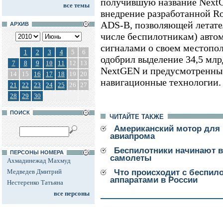
получившую название NextG
все темы
внедрение разработанной Ro
ADS-B, позволяющей летате
АРХИВ
числе беспилотникам) авто
сигналами о своем местопо
1
2
3
4
5
6
одобрил выделение 34,5 млр
7
8
9
10
11
12
13
NextGEN и предусмотренны
14
15
16
17
18
19
20
навигационные технологии.
21
22
23
24
25
26
27
28
29
30
ПОИСК
ЧИТАЙТЕ ТАКЖЕ
Американский мотор для
авиапрома
Беспилотники начинают 
ПЕРСОНЫ НОМЕРА
самолеты
Ахмадинежад Махмуд
Медведев Дмитрий
Что происходит с беспи
аппаратами в России
Нестеренко Татьяна
все персоны