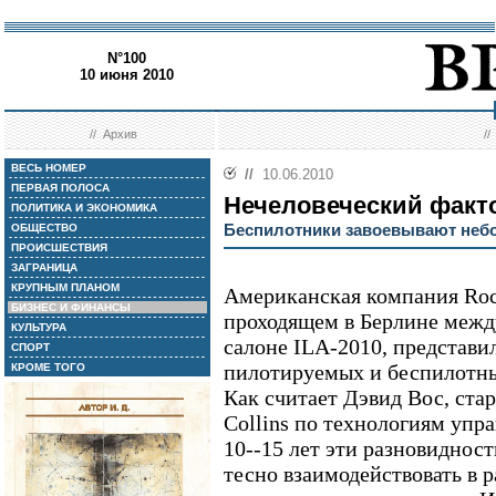
N°100
10 июня 2010
//
Архив
/
ВЕСЬ НОМЕР
//
10.06.2010
ПЕРВАЯ ПОЛОСА
Нечеловеческий факт
ПОЛИТИКА И ЭКОНОМИКА
Беспилотники завоевывают неб
ОБЩЕСТВО
ПРОИСШЕСТВИЯ
ЗАГРАНИЦА
КРУПНЫМ ПЛАНОМ
Американская компания Rock
БИЗНЕС И ФИНАНСЫ
проходящем в Берлине меж
КУЛЬТУРА
салоне ILA-2010, представи
СПОРТ
пилотируемых и беспилотны
КРОМЕ ТОГО
Как считает Дэвид Вос, ста
Collins по технологиям упр
10--15 лет эти разновиднос
тесно взаимодействовать в 