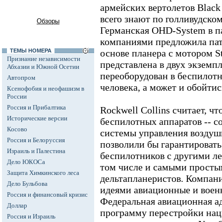
армейских вертолетов Black
всего знают по голливудско
Обзоры
Германская OHD-System в п
компаниями предложила пат
ТЕМЫ НОМЕРА
основе планера с мотором 
Признание независимости
представлена в двух экземп
Абхазии и Южной Осетии
переоборудован в беспилотны
Автопром
человека, а может и обойтись
Ксенофобия и неофашизм в
России
Россия и Прибалтика
Rockwell Collins считает, чт
Исторические версии
беспилотных аппаратов -- с
Косово
системы управления возду
Россия и Белоруссия
позволили бы гарантировать
Израиль и Палестина
беспилотников с другими ле
Дело ЮКОСа
том числе и самыми просты
Защита Химкинского леса
дельтапланеристов. Компани
Дело Бульбова
идеями авиационные и вое
Россия и финансовый кризис
Федеральная авиационная а
Доллар
программу перестройки нац
Россия и Израиль