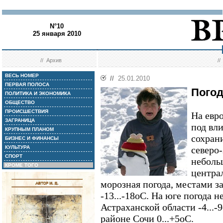
N°10
25 января 2010
//
Архив
/
ВЕСЬ НОМЕР
//
25.01.2010
ПЕРВАЯ ПОЛОСА
Погод
ПОЛИТИКА И ЭКОНОМИКА
ОБЩЕСТВО
ПРОИСШЕСТВИЯ
На евр
ЗАГРАНИЦА
под вл
КРУПНЫМ ПЛАНОМ
сохрани
БИЗНЕС И ФИНАНСЫ
КУЛЬТУРА
северо
СПОРТ
небольш
КРОМЕ ТОГО
центра
морозная погода, местами з
-13...-18оС. На юге погода н
Астраханской области -4...-
районе Сочи 0...+5оС.