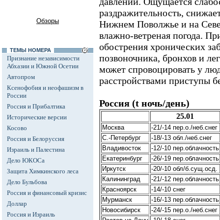
давлении. Ощущается слабос
раздражительность, снижает
Обзоры
Нижнем Поволжье и на Севе
влажно-ветреная погода. Пр
обострения хронических заб
ТЕМЫ НОМЕРА
позвоночника, бронхов и ле
Признание независимости
Абхазии и Южной Осетии
может спровоцировать у лю
Автопром
расстройствами приступы бе
Ксенофобия и неофашизм в
России
Россия (t ночь/день)
Россия и Прибалтика
25.01
Исторические версии
Москва
-21/-14 пер.о./неб.снег
Косово
С.-Петербург
-18/-13 обл./неб.снег
Россия и Белоруссия
Владивосток
-12/-10 пер.облачность
Израиль и Палестина
Екатеринбург
-26/-19 пер.облачность
Дело ЮКОСа
Иркутск
-20/-10 обл/б.сущ.осд.
Защита Химкинского леса
Калининград
-21/-12 пер.облачность
Дело Бульбова
Красноярск
-14/-10 снег
Россия и финансовый кризис
Мурманск
-16/-13 пер.облачность
Доллар
Новосибирск
-24/-15 пер.о./неб.снег
Россия и Израиль