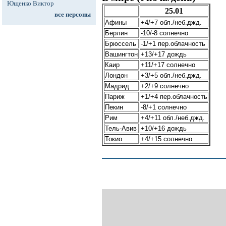
Ющенко Виктор
25.01
все персоны
Афины
+4/+7 обл./неб.джд.
Берлин
-10/-8 солнечно
Брюссель
-1/+1 пер.облачность
Вашингтон
+13/+17 дождь
Каир
+11/+17 солнечно
Лондон
+3/+5 обл./неб.джд.
Мадрид
+2/+9 солнечно
Париж
+1/+4 пер.облачность
Пекин
-8/+1 солнечно
Рим
+4/+11 обл./неб.джд.
Тель-Авив
+10/+16 дождь
Токио
+4/+15 солнечно