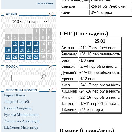
Ростов-на-Дону
-19/-18 снег
все темы
Самара
-24/14 обл./неб.снег
Сочи
0/+4 осадки
АРХИВ
1
2
3
СНГ (t ночь/день)
4
5
6
7
8
9
10
25.01
11
12
13
14
15
16
17
Астана
-21/-17 обл./неб.снег
18
19
20
21
22
23
24
Ашхабад
+3/+16 пер.облачность
25
26
27
28
29
30
31
Баку
-1/0 снег
Бишкек
-2/+4 пер.облачность
ПОИСК
Душанбе
+4/+13 пер.облачность
Ереван
-1/-2 снег
Киев
-24/-17 пер.облачность
ПЕРСОНЫ НОМЕРА
Кишинев
-24/-16 пер.облачность
Барак Обама
Минск
-22/-16 пер.облачность
Лавров Сергей
Ташкент
-1/+11 пер.облачность
Путин Владимир
Тбилиси
+4/+5 осадки
Рустам Минниханов
Хлопонин Александр
Шаймиев Минтимер
В мире (t ночь/день)