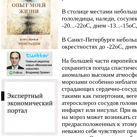
В столице местами небольшо
гололедицы, наледи, сосуле
-20...-22оС, днем -13...-15оС
В Санкт-Петербурге небольшо
окрестностях до -22оС, днем
На большей части европейс
сохранится погода спастичес
аномально высоким атмосф
морозами особенно неблаго
страдающих сердечно-сосуд
такими как гипертония, вег
атеросклероз сосудов голов
инфаркт или инсульт. При в
на мороз может возникать с
предрасположенных к этому
неважно себя чувствуют пр