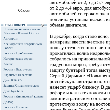
автомобилей от 2,5 до 5,7 евр
от 2 до 4,4 евро, для автобус
Обзоры
автомобилей со сроком эксп
пошлина устанавливалась из 
объема двигателя.
ТЕМЫ НОМЕРА
Признание независимости
Абхазии и Южной Осетии
В декабре, когда стало ясно
Автопром
намерены ввести жесткие п
Ксенофобия и неофашизм в
пользу отечественного авто
России
прокатилась волна недовольс
Россия и Прибалтика
собралось на привокзальной
Исторические версии
градусный мороз, требуя о
Косово
защиту бунтарей тогда выст
Россия и Белоруссия
Израиль и Палестина
Сергей Дарькин: «Повышени
Дело ЮКОСа
российскую автотранспорт
Защита Химкинского леса
нанесет ущерб бизнесу. В д
Дело Бульбова
реформы как в технологии пр
Россия и финансовый кризис
административном составе з
Доллар
протестную волну на восток
Россия и Израиль
части России "стихийно" п