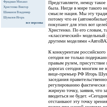
Фридман Михаил
Представляете, немцу такое 
Христенко Виктор
была. Нигде в мире такого н
Шаманов Владимир
смысле нация. Мы эту тради
Шувалов Игорь
потому что ее (автомобильн
все персоны
покупают для этих вот целей
Христенко. По его словам, 
«классический» модельный 
другими моделями «АвтоВА
К конкурентам российского
сегодня не только подержан
правым рулем, присутствие
дорогах сегодня многим не 
вице-премьер РФ Игорь Шув
заседания правительственн
регулированию фактически 
жирную точку, заявив, что з
вводиться не будет. «Сегодн
отстаивают эту точку зрени
рулем при нашей системе д