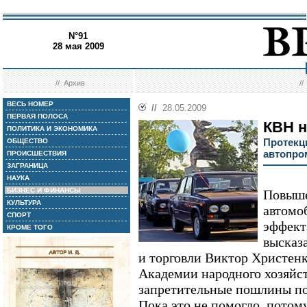
N°91
28 мая 2009
//
Архив
/
ВЕСЬ НОМЕР
//
28.05.2009
ПЕРВАЯ ПОЛОСА
КВН н
ПОЛИТИКА И ЭКОНОМИКА
Протекц
ОБЩЕСТВО
автопром
ПРОИСШЕСТВИЯ
ЗАГРАНИЦА
НАУКА
БИЗНЕС И ФИНАНСЫ
Повыше
КУЛЬТУРА
автомо
СПОРТ
эффект
КРОМЕ ТОГО
высказ
и торговли Виктор Христенк
Академии народного хозяйс
запретительные пошлины п
Пока это не помогло, потом