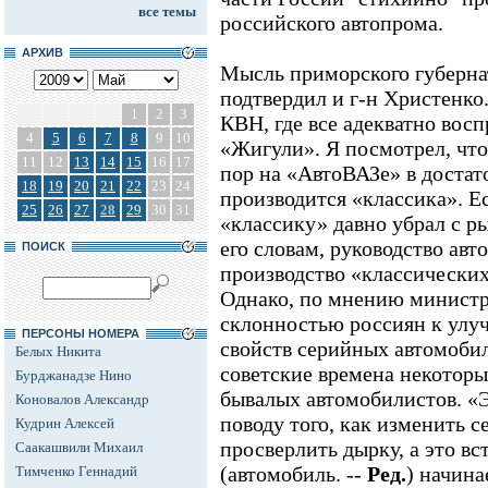
все темы
российского автопрома.
АРХИВ
Мысль приморского губерна
подтвердил и г-н Христенко.
1
2
3
КВН, где все адекватно во
4
5
6
7
8
9
10
«Жигули». Я посмотрел, что
11
12
13
14
15
16
17
пор на «АвтоВАЗе» в доста
18
19
20
21
22
23
24
производится «классика». Е
25
26
27
28
29
30
31
«классику» давно убрал с ры
его словам, руководство ав
ПОИСК
производство «классических
Однако, по мнению министра
склонностью россиян к улу
ПЕРСОНЫ НОМЕРА
свойств серийных автомобил
Белых Никита
советские времена некоторы
Бурджанадзе Нино
бывалых автомобилистов. «Э
Коновалов Александр
поводу того, как изменить 
Кудрин Алексей
просверлить дырку, а это вст
Саакашвили Михаил
(автомобиль. --
Ред.
) начина
Тимченко Геннадий