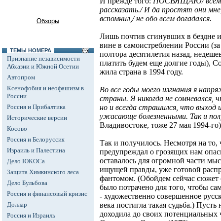
И прежде того:
ПОСВЯЩАЮ/ всем, к
рассказать./ И да простят они мне,/
вспомнил,/ не обо всем догадался.
Обзоры
Лишь почтив сгинувших в бездне и
вине в самоистреблении России (з
ТЕМЫ НОМЕРА
полтора десятилетия назад, недешев
Признание независимости
платить будем еще долгие годы), С
Абхазии и Южной Осетии
жила страна в 1994 году.
Автопром
Ксенофобия и неофашизм в
Во все годы моего изгнания я напр
России
страны. Я никогда не сомневался, 
Россия и Прибалтика
но и всегда страшился, что выход 
ужасающе болезненными. Так и по
Исторические версии
Владивостоке, тоже 27 мая 1994-го)
Косово
Россия и Белоруссия
Так и получилось. Несмотря на то
Израиль и Палестина
предупреждал о грозящих нам опас
оставалось для огромной части мы
Дело ЮКОСа
ищущей правды, уже готовой расп
Защита Химкинского леса
фантомом. (Обойдем сейчас сюжет 
Дело Бульбова
было потрачено для того, чтобы сам
Россия и финансовый кризис
- художественно совершенное рус
Доллар
века постигла такая судьба.) Пуст
доходила до своих потенциальных 
Россия и Израиль