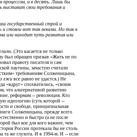
ем процессом, и в десять. Лишь бы
ь выставит свои требования и
наш государственный строй и
ь и стояли вот так веками. Но так в
ма или находит путь развития или
лали. (Это касается не только
ому был обращен призыв «Жить не по
вовал правоту писателя и сам
ской паутины, зачастую считали
стким» требованиям Солженицына,
ез лжи
все равно не удастся.) Не
гда «вдруг» спохватились, «своим
ом, что альтернативой развитию
ение, реформам -- революция. Кто
кую идеологию (суть которой --
ности и свободе, принципиальная
книги Солженицына, прежде всего
тественно и быстро (а не после
орой был кое для кого важнее, чем
стория России протекала бы не столь
 та же глухота. И в 1994-м. И -- если