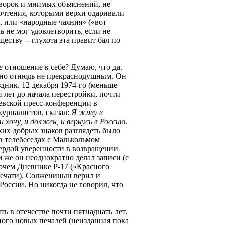
оворок и мнимых объяснений, не
очтения, которыми верхи одаривали
 или «народные чаяния» («вот
ль не мог удовлетворить, если не
ществу -- глухота эта правит бал по
е
отношение к себе? Думаю, что да.
но отнюдь не прекраснодушным. Он
здник. 12 декабря 1974-го (меньше
и лет до начала перестройки, почти
левской пресс-конференции в
урналистов, сказал:
Я живу в
 хочу, и должен, и вернусь в Россию
.
ких добрых знаков разглядеть было
 телебеседах с Малькольмом
ердой уверенности в возвращении
 же он неоднократно делал записи (с
очем Дневнике Р-17 («Красного
 печати). Солженицын верил и
России. Но никогда не говорил, что
 в отечестве почти пятнадцать лет.
ого новых печалей (неизданная пока