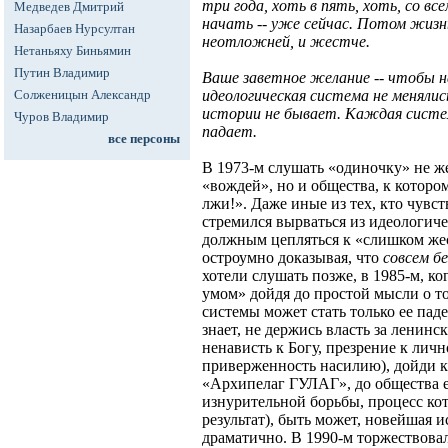
три года, хоть в пять, хоть, со вс
Медведев Дмитрий
начать -- уже сейчас. Потом жизн
Назарбаев Нурсултан
неотложней, и жестче.
Нетаньяху Биньямин
Путин Владимир
Ваше заветное желание -- чтобы 
Солженицын Александр
идеологическая система не менялис
истории не бывает. Каждая систе
Чуров Владимир
падает.
все персоны
В 1973-м слушать «одиночку» не же
«вождей», но и общества, к котор
лжи!». Даже иные из тех, кто чувст
стремился вырваться из идеологиче
должным цепляться к «слишком же
остроумно доказывая, что
совсем б
хотели слушать позже, в 1985-м, ко
умом» дойдя до простой мысли о т
системы может стать только ее пад
знает, не держись власть за ленинс
ненависть к Богу, презрение к лич
приверженность насилию), дойди 
«Архипелаг ГУЛАГ», до общества ес
изнурительной борьбы, процесс кот
результат), быть может, новейшая и
драматично. В 1990-м торжествовала