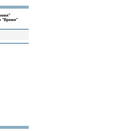
ремя"
о "Время"