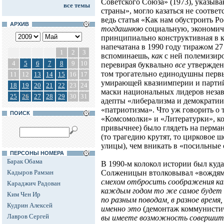
Советского Союза» (1973), указыв
все темы
страны», могло казаться не соотв
ведь статья «Как нам обустроить 
АРХИВ
тогдашнюю
социальную, экономич
принципиально конструктивная в к
напечатана в 1990 году тиражом 2
1
2
3
вспоминаешь,
как
с ней полемизиро
4
5
6
7
8
9
10
перевирая буквально
все
утверждени
том трогательно единодушны первы
11
12
13
14
15
16
17
умирающей квазиимперии и партий
18
19
20
21
22
23
24
маски национальных лидеров неза
25
26
27
28
29
30
31
адепты «либерализма и демократии
«патриотизма». Что уж говорить о
ПОИСК
«Комсомолки» и «Литературки», ко
привычнее) было глядеть на перм
(то трагедию крутят, то цирковое шо
улицы), чем вникать в «посильные
ПЕРСОНЫ НОМЕРА
Барак Обама
В 1990-м колокол истории был куда
Кадыров Рамзан
Солженицын втолковывал «вождя
смехом отбросить соображения как
Караджич Радован
каждым годом то же самое будет 
Ким Чен Ир
по разным поводам, в разное время,
Кудрин Алексей
именно это
(демонтаж коммунистич
Лавров Сергей
вы имеете возможность совершить 