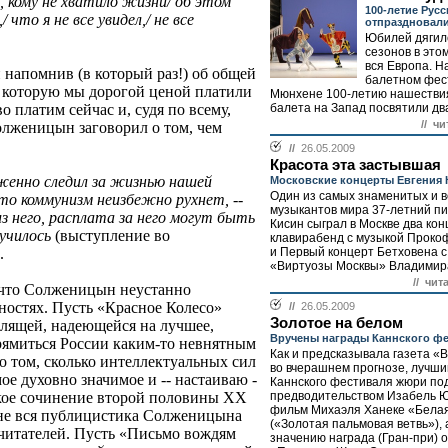
ому не хватило жизни/ об этом
100-летие Русс
 что я не все увидел,/ не все
отпраздновал
Юбилей дягиле
сезонов в это
вся Европа. Н
 напомнив (в который раз!) об общей
балетном фес
а которую мы дорогой ценой платили
Мюнхене 100-летию нашествия
балета на Запад посвятили два
о платим сейчас и, судя по всему,
// чи
олженицын заговорил о том, чем
//
26.05.2009
Красота эта застывшая
яженно следил за жизнью нашей
Московские концерты Евгения 
Один из самых знаменитых и 
что коммунизм неизбежно рухнет, --
музыкантов мира 37-летний пи
из него, расплата за него могут быть
Кисин сыграл в Москве два кон
лучилось
(выступление во
клавирабенд с музыкой Проко
и Первый концерт Бетховена с
.
«Виртуозы Москвы» Владимира
// чит
, что Солженицын неустанно
ностях. Пусть «Красное Колесо»
//
26.05.2009
Золотое на белом
слящей, надеющейся на лучшее,
Вручены награды Каннского ф
рямиться России каким-то невнятным
Как и предсказывала газета «
о том, сколько интеллектуальных сил
во вчерашнем прогнозе, лучш
ое духовно значимое и -- настаиваю -
Каннского фестиваля жюри по
предводительством Изабель 
ское сочинение второй половины ХХ
фильм Михаэля Ханеке «Бела
ь не вся публицистика Солженицына
(«Золотая пальмовая ветвь»), 
читателей. Пусть «Письмо вождям
значению награда (Гран-при) о