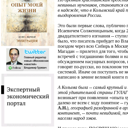
невинных мучеников, становится св
в надежде, что в Колымский край 
выздоровления России.
Это были первые слова, публично
Исаевичем Солженицыным, когда 27 
двадцатилетнего изгнания -- ступи
было, что писатель прибудет во Вл
поездом через всю Сибирь в Москв
Магадан -- прилетел для того, что
встречей с тогдашними болями и н
обсуждением насущных вопросов, не
говорят по-русски, но поклоном т
системой. Иначе он поступить не мо
написано в зачине великой книги п
А Колыма была -- самый крупный 
этой удивительной страны ГУЛА
возникает при появлении «опыта х
далеко не всем с ходу понятное -- гу
А.Н.
)
,
географией разодранной в арх
континент, -- почти невидимой, п
населял народ зэков.