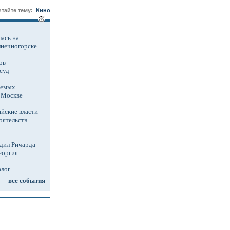
итайте тему:
Кино
ась на
лнечногорске
ов
суд
аемых
в Москве
йские власти
оятельств
дил Ричарда
еоргия
алог
все события