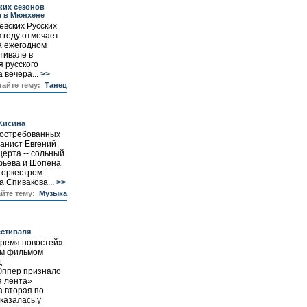
ких сезонов
и в Мюнхене
вских Русских
м году отмечает
а ежегодном
тивале в
 русского
 вечера...
>>
тайте тему:
Танец
Кисина
востребованных
анист Евгений
церта -- сольный
фьева и Шопена
 оркестром
 Спивакова...
>>
айте тему:
Музыка
естиваля
Время новостей»
им фильмом
д
Юппер признало
я лента»
а вторая по
казалась у