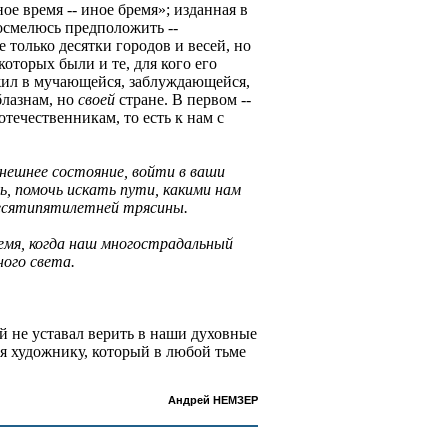
ое время -- иное бремя»; изданная в
- осмелюсь предположить --
только десятки городов и весей, но
оторых были и те, для кого его
жил в мучающейся, заблуждающейся,
блазнам, но
своей
стране. В первом --
течественникам, то есть к нам с
нешнее состояние, войти в ваши
ь, помочь искать пути, какими нам
десятипятилетней трясины.
емя, когда наш многострадальный
ного света.
й не уставал верить в наши духовные
я художнику, который в любой тьме
Андрей НЕМЗЕР