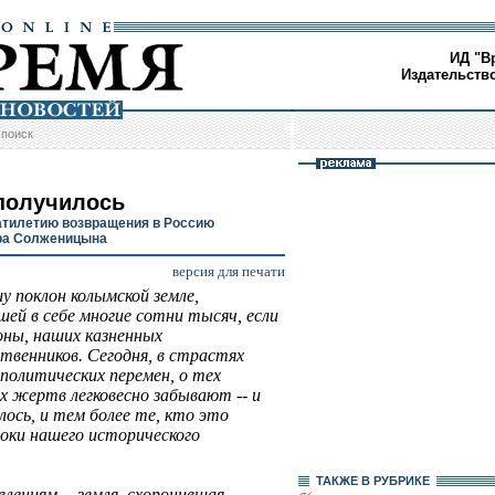
ИД "В
Издательств
/
поиск
 получилось
атилетию возвращения в Россию
ра Солженицына
версия для печати
у поклон колымской земле,
шей в себе многие сотни тысяч, если
оны, наших казненных
твенников. Сегодня, в страстях
политических перемен, о тех
х жертв легковесно забывают -- и
лось, и тем более те, кто это
оки нашего исторического
ТАКЖЕ В РУБРИКЕ
лениям -- земля, схоронившая