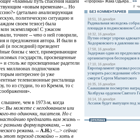
ающее «
плавный
путь спасения нашей
«Пророка» Жака Одьяра...
>>
етствующим «новым временам»... Но
// ч
БЕЗ КОМMЕНТАРИЕВ
Россию?» (детально анализирующая
ескую, политическую ситуацию и
18:51, 16 декабря
Радикальная молодежь собрал
аждом своем тезисе) была
площади в подмосковном Со
7 млн экземпляров! С ужасом
18:32, 16 декабря
вали, точнее --
что
о ней говорили,
Путин отверг упреки адвокат
я и предложения автора. И были в
Ходорковского в давлении на 
й (и последний) президент
17:58, 16 декабря
ные бонзы с мест, примеривающие
Задержан один из предполаг
висимых государств, просвещенные
организаторов беспорядков 
» и столь же просвещенные радетели
17:10, 16 декабря
Европарламент призвал росси
 тех миллионах подписчиков
ускорить расследование обст
торым интереснее (и уже
смерти Сергея Магнитского
анентные телевизионные ристалища
16:35, 16 декабря
у, то из студии, то из Кремля, то с
Саакашвили посмертно награ
 соображения».
Холбрука орденом Святого Г
16:14, 16 декабря
 слышнее, чем в 1973-м, когда
Ассанж будет выпущен под з
м»:
Вы можете с негодованием или
ого-то одиночки, писателя. Но с
настойчиво предлагать вам жизнь --
 с разными формулировками, -- но
еского режима. --
А.Н.
) <...>
сейчас
этот переход спокойно -- хоть в