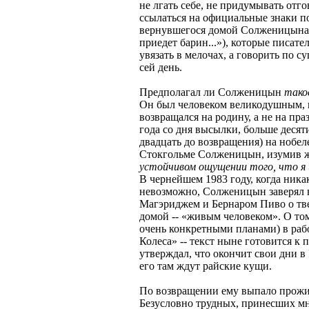
не лгать себе, не придумывать отг
ссылаться на официальные знаки п
вернувшегося домой Солженицына,
приедет барин...»), которые писате
увязать в мелочах, а говорить по су
сей день.
Предполагал ли Солженицын
тако
Он был человеком великодушным, 
возвращался на родину, а не на пра
года со дня высылки, больше десят
двадцать до возвращения) на нобе
Стокгольме Солженицын, изумив ж
устойчивом ощущении того, что я и
В чернейшем 1983 году, когда ника
невозможно, Солженицын заверял в
Магэриджем и Бернаром Пиво о тв
домой -- «живым человеком». О том
очень конкретными планами) в раб
Колеса» -- текст ныне готовится к
утверждал, что окончит свои дни в 
его там ждут райские кущи.
По возвращении ему выпало прожить
Безусловно трудных, принесших мн