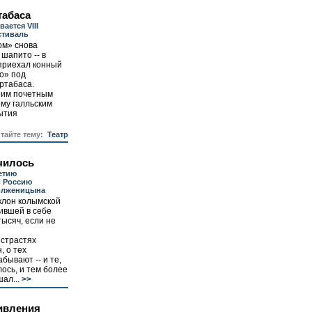
табаса
ается VIII
стиваль
ом» снова
 шапито -- в
приехал конный
о» под
ртабаса.
оим почетным
ому галльским
ытия
итайте тему:
Театр
чилось
етию
в Россию
олженицына
клон колымской
ившей в себе
тысяч, если не
 страстях
, о тех
бывают -- и те,
лось, и тем более
ал...
>>
ивления