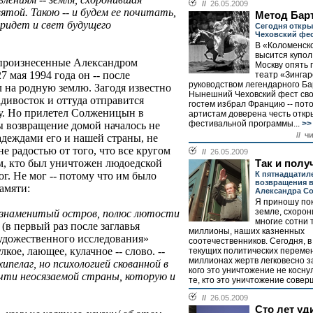
//
26.05.2009
ятой. Такою -- и будем ее почитать,
Метод Бар
придет и свет будущего
Сегодня открыв
Чеховский фе
В «Коломенск
высится купол
 произнесенные Александром
Москву опять 
мая 1994 года он -- после
театр «Зингар
руководством легендарного Ба
л на родную землю. Загодя известно
Нынешний Чеховский фест св
адивосток и оттуда отправится
гостем избрал Францию -- пот
у. Но прилетел Солженицын в
артистам доверена честь откр
фестивальной программы...
>>
бы возвращение домой началось не
// ч
адеждами его и нашей страны, не
 радостью от того, что все кругом
//
26.05.2009
ем, кто был уничтожен людоедской
Так и полу
К пятнадцатил
г. Не мог -- потому что им было
возвращения 
амяти:
Александра С
Я приношу по
земле, схорон
и знаменитый остров, полюс лютости
многие сотни 
Г
(в первый раз после заглавья
миллионы, наших казненных
удожественного исследования»
соотечественников. Сегодня, в
лкое, лающее, кулачное -- слово. --
текущих политических перемен
миллионах жертв легковесно за
ипелаг, но психологией скованной в
кого это уничтожение не косну
очти неосязаемой страны, которую и
те, кто это уничтожение соверш
//
26.05.2009
Сто лет уд