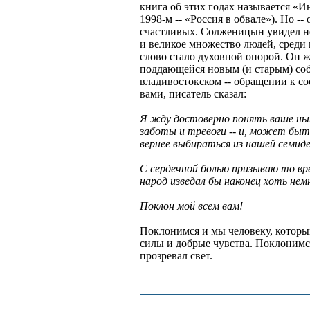
книга об этих годах называется «Ин
1998-м -- «Россия в обвале»). Но -
счастливых. Солженицын увидел не 
и великое множество людей, среди к
слово стало духовной опорой. Он 
поддающейся новым (и старым) со
владивостокском -- обращении к соо
вами, писатель сказал:
Я жду достоверно понять ваше ны
заботы и тревоги -- и, может быт
вернее выбираться из нашей семи
С сердечной болью призываю то вр
народ изведал бы наконец хоть нем
Поклон мой всем вам!
Поклонимся и мы человеку, которы
силы и добрые чувства. Поклонимс
прозревал свет.