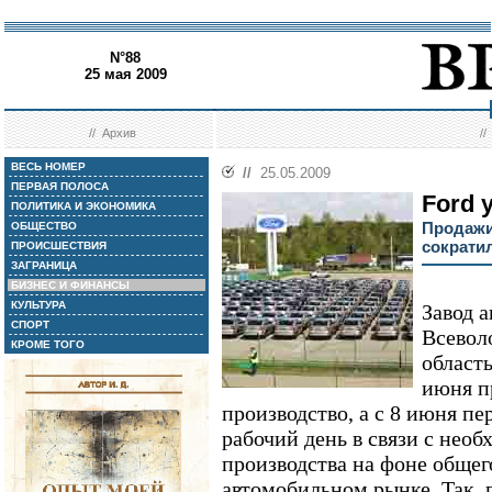
N°88
25 мая 2009
//
Архив
/
ВЕСЬ НОМЕР
//
25.05.2009
ПЕРВАЯ ПОЛОСА
Ford 
ПОЛИТИКА И ЭКОНОМИКА
Продажи
ОБЩЕСТВО
сократи
ПРОИСШЕСТВИЯ
ЗАГРАНИЦА
БИЗНЕС И ФИНАНСЫ
КУЛЬТУРА
Завод а
СПОРТ
Всевол
КРОМЕ ТОГО
область
июня п
производство, а с 8 июня п
рабочий день в связи с нео
производства на фоне общег
автомобильном рынке. Так, 