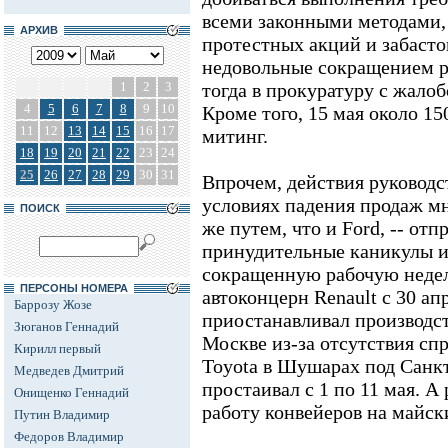
всеми законными методами,
АРХИВ
протестных акций и забастов
недовольные сокращением р
1
2
3
тогда в прокуратуру с жалоб
4
5
6
7
8
9
10
Кроме того, 15 мая около 15
11
12
13
14
15
16
17
митинг.
18
19
20
21
22
23
24
25
26
27
28
29
30
31
Впрочем, действия руководс
условиях падения продаж м
ПОИСК
же путем, что и Ford, -- от
принудительные каникулы и
сокращенную рабочую неде
ПЕРСОНЫ НОМЕРА
автоконцерн Renault с 30 ап
Баррозу Жозе
приостанавливал производст
Зюганов Геннадий
Москве из-за отсутствия спр
Кирилл первый
Toyota в Шушарах под Санк
Медведев Дмитрий
простаивал с 1 по 11 мая. 
Онищенко Геннадий
работу конвейеров на майск
Путин Владимир
Федоров Владимир