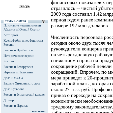
финансовых показателях пер
Обзоры
отразилось -- чистый убыток
2009 года составил 1,42 млрд
период годом ранее компан
ТЕМЫ НОМЕРА
размере 192 млн долларов.
Признание независимости
Абхазии и Южной Осетии
Автопром
Численность персонала росс
Ксенофобия и неофашизм в
сегодня около двух тысяч че
России
руководители концерна пре
Россия и Прибалтика
на четырехдневную рабочую 
Исторические версии
снижением спроса на продук
Косово
сокращение рабочей недели
Россия и Белоруссия
сокращений. Впрочем, по м
Израиль и Палестина
мера приведет к 20-процен
Дело ЮКОСа
заработной платы, которая с
Защита Химкинского леса
около 27 тыс. руб. Профсо
Дело Бульбова
приказ о переходе на сокр
Россия и финансовый кризис
Доллар
экономически необоснован
Россия и Израиль
трудовому законодательству,
все темы
добиваться выполнения треб