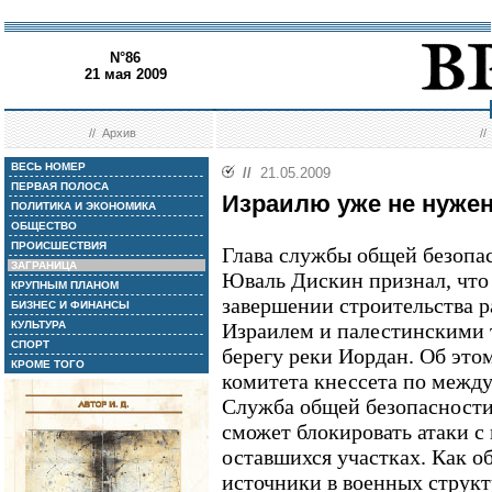
N°86
21 мая 2009
//
Архив
/
ВЕСЬ НОМЕР
//
21.05.2009
ПЕРВАЯ ПОЛОСА
Израилю уже не нужен
ПОЛИТИКА И ЭКОНОМИКА
ОБЩЕСТВО
ПРОИСШЕСТВИЯ
Глава службы общей безоп
ЗАГРАНИЦА
Юваль Дискин признал, что
КРУПНЫМ ПЛАНОМ
завершении строительства 
БИЗНЕС И ФИНАНСЫ
КУЛЬТУРА
Израилем и палестинскими 
СПОРТ
берегу реки Иордан. Об эт
КРОМЕ ТОГО
комитета кнессета по межд
Служба общей безопасности, 
сможет блокировать атаки с
оставшихся участках. Как о
источники в военных структу