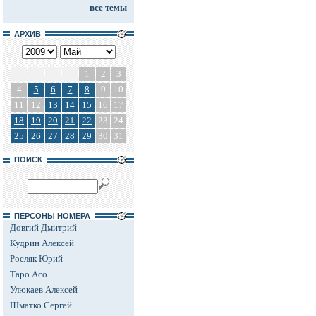
все темы
АРХИВ
1
2
3
4
5
6
7
8
9
10
11
12
13
14
15
16
17
18
19
20
21
22
23
24
25
26
27
28
29
30
31
ПОИСК
ПЕРСОНЫ НОМЕРА
Довгий Дмитрий
Кудрин Алексей
Росляк Юрий
Таро Асо
Улюкаев Алексей
Шматко Сергей