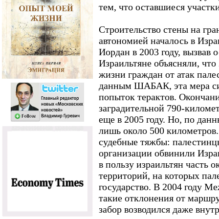
тем, что оставшиеся участк
Строительство стены на гра
автономией началось в Изра
Иордан в 2003 году, вызвав 
Израильтяне объясняли, что
жизни граждан от атак пале
данным ШАБАК, эта мера си
попыток терактов. Окончани
заградительной 790-киломе
еще в 2005 году. Но, по дан
лишь около 500 километров
судебные тяжбы: палестин
организации обвинили Израи
в пользу израильтян часть 
территорий, на которых пал
государство. В 2004 году 
такие отклонения от маршр
забор возводился даже внут