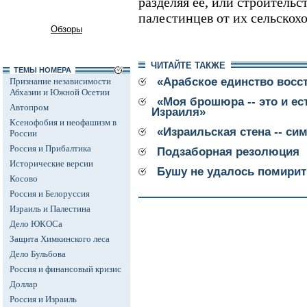
разделяя ее, или строительс
палестинцев от их сельскох
Обзоры
ЧИТАЙТЕ ТАКЖЕ
ТЕМЫ НОМЕРА
«Арабское единство восс
Признание независимости
Абхазии и Южной Осетии
«Моя брошюра -- это и ес
Автопром
Израиля»
Ксенофобия и неофашизм в
«Израильская стена -- си
России
Россия и Прибалтика
Подзаборная резолюция
Исторические версии
Бушу не удалось помирит
Косово
Россия и Белоруссия
Израиль и Палестина
Дело ЮКОСа
Защита Химкинского леса
Дело Бульбова
Россия и финансовый кризис
Доллар
Россия и Израиль