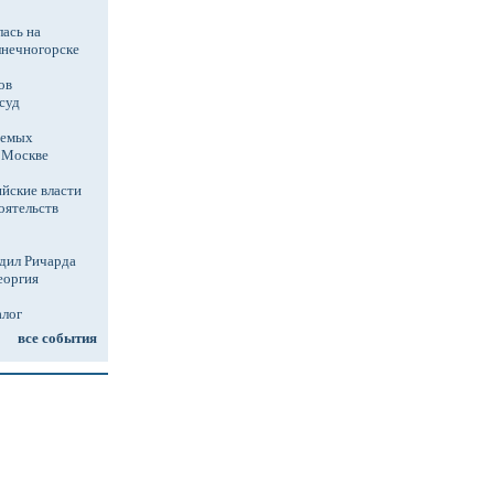
ась на
лнечногорске
ов
суд
аемых
в Москве
йские власти
оятельств
дил Ричарда
еоргия
алог
все события