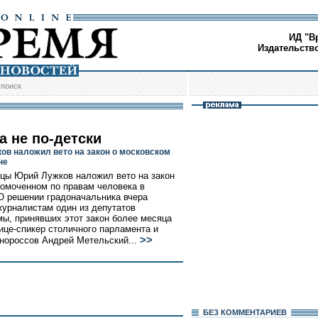
ИД "В
Издательств
/
поиск
а не по-детски
ов наложил вето на закон о московском
не
цы Юрий Лужков наложил вето на закон
омоченном по правам человека в
О решении градоначальника вчера
урналистам один из депутатов
ы, принявших этот закон более месяца
вице-спикер столичного парламента и
>>
нороссов Андрей Метельский...
БЕЗ КОМMЕНТАРИЕВ