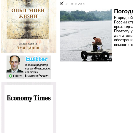
//
19.05.2009
Погод
В средней
России ст
прохладна
Поэтому у
двигатель
обострени
немного п