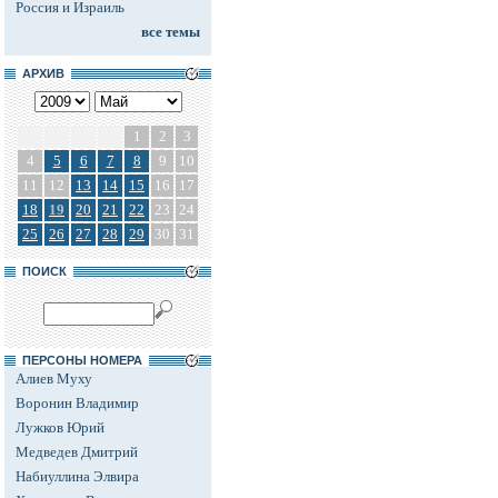
Россия и Израиль
все темы
АРХИВ
1
2
3
4
5
6
7
8
9
10
11
12
13
14
15
16
17
18
19
20
21
22
23
24
25
26
27
28
29
30
31
ПОИСК
ПЕРСОНЫ НОМЕРА
Алиев Муху
Воронин Владимир
Лужков Юрий
Медведев Дмитрий
Набиуллина Элвира