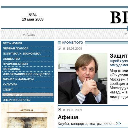
N°84
19 мая 2009
//
Архив
/
КРОМЕ ТОГО
ВЕСЬ НОМЕР
ПЕРВАЯ ПОЛОСА
//
19.05.2009
ПОЛИТИКА И ЭКОНОМИКА
Защит
ОБЩЕСТВО
Юрий Лужк
ПРОИСШЕСТВИЯ
омбудсме
ЗАГРАНИЦА
Мэр столи
ИНФОРМАЦИОННОЕ ОБЩЕСТВО
«Об уполн
Москве». 
БИЗНЕС И ФИНАНСЫ
сообщил ж
КУЛЬТУРА
Мосгордум
СПОРТ
назад, -- 
КРОМЕ ТОГО
лидер еди
ЭНЕРГИЯ ЕВРОПЫ
//
19.05.2009
Афиша
>>
Клубы, концерты, театры, кино...