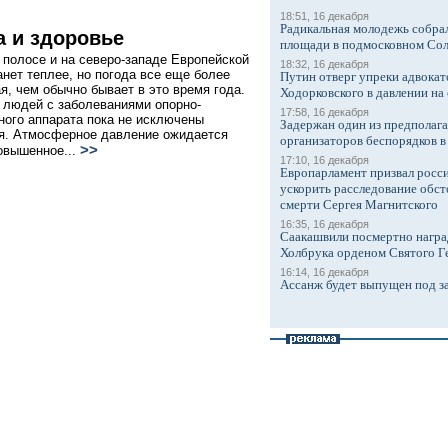
18:51, 16 декабря
Радикальная молодежь собрал
а и здоровье
площади в подмосковном Со
 полосе и на северо-западе Европейской
18:32, 16 декабря
анет теплее, но погода все еще более
Путин отверг упреки адвокат
я, чем обычно бывает в это время года.
Ходорковского в давлении на 
 людей с заболеваниями опорно-
17:58, 16 декабря
ного аппарата пока не исключены
Задержан один из предполаг
я. Атмосферное давление ожидается
организаторов беспорядков 
>>
овышенное...
17:10, 16 декабря
Европарламент призвал росси
ускорить расследование обст
смерти Сергея Магнитского
16:35, 16 декабря
Саакашвили посмертно награ
Холбрука орденом Святого Г
16:14, 16 декабря
Ассанж будет выпущен под з