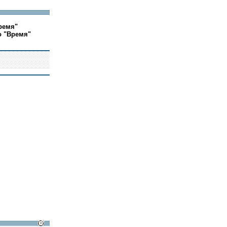
ремя"
о "Время"