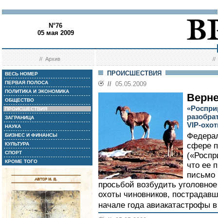
N°76
05 мая 2009
//
Архив
/
ПРОИСШЕСТВИЯ
ВЕСЬ НОМЕР
ПЕРВАЯ ПОЛОСА
//
05.05.2009
ПОЛИТИКА И ЭКОНОМИКА
Верне
ОБЩЕСТВО
«Роспри
ПРОИСШЕСТВИЯ
разобра
ЗАГРАНИЦА
VIP-охот
НАУКА
Федерал
БИЗНЕС И ФИНАНСЫ
КУЛЬТУРА
сфере 
СПОРТ
(«Роспр
КРОМЕ ТОГО
что ее 
письмо 
просьбой возбудить уголовное
охоты чиновников, пострадав
начале года авиакатастрофы в 