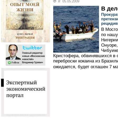
//
05.05.2009
В дел
Прокура
претенз
рецидив
В Мосго
по нашу
Нигерии
Онуоре
Чибуике
Кристофера, обвинявшихся в о
переброски кокаина из Бразили
ожидается, будет оглашен 7 ма