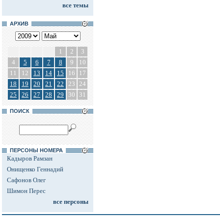
все темы
АРХИВ
1
2
3
4
5
6
7
8
9
10
11
12
13
14
15
16
17
18
19
20
21
22
23
24
25
26
27
28
29
30
31
ПОИСК
ПЕРСОНЫ НОМЕРА
Кадыров Рамзан
Онищенко Геннадий
Сафонов Олег
Шимон Перес
все персоны