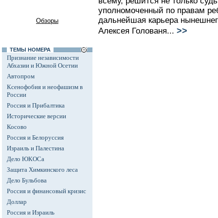
всему, решится не только судь
уполномоченный по правам реб
дальнейшая карьера нынешнег
Обзоры
>>
Алексея Голованя...
ТЕМЫ НОМЕРА
Признание независимости
Абхазии и Южной Осетии
Автопром
Ксенофобия и неофашизм в
России
Россия и Прибалтика
Исторические версии
Косово
Россия и Белоруссия
Израиль и Палестина
Дело ЮКОСа
Защита Химкинского леса
Дело Бульбова
Россия и финансовый кризис
Доллар
Россия и Израиль