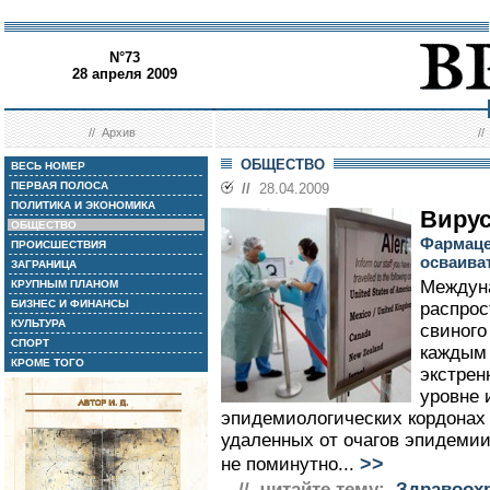
N°73
28 апреля 2009
//
Архив
/
ОБЩЕСТВО
ВЕСЬ НОМЕР
ПЕРВАЯ ПОЛОСА
//
28.04.2009
ПОЛИТИКА И ЭКОНОМИКА
Вирус
ОБЩЕСТВО
Фармаце
ПРОИСШЕСТВИЯ
осваива
ЗАГРАНИЦА
Междуна
КРУПНЫМ ПЛАНОМ
БИЗНЕС И ФИНАНСЫ
распрос
КУЛЬТУРА
свиного
СПОРТ
каждым
КРОМЕ ТОГО
экстрен
уровне 
эпидемиологических кордонах 
удаленных от очагов эпидемии
>>
не поминутно...
// читайте тему:
Здравоохр