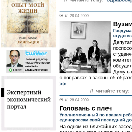
//
28.04.2009
Вузам
Госдума
студенч
Депута
поспосо
студенч
комитет
обсудил
Думу в 
о поправках в законы об обра
>>
// читайте тему:
//
28.04.2009
Головань с плеч
Уполномоченный по правам реб
единороссам свой последний д
На одном из ближайших засед