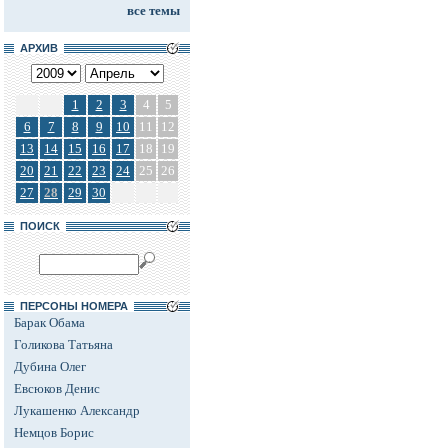
все темы
АРХИВ
1
2
3
4
5
6
7
8
9
10
11
12
13
14
15
16
17
18
19
20
21
22
23
24
25
26
27
28
29
30
ПОИСК
ПЕРСОНЫ НОМЕРА
Барак Обама
Голикова Татьяна
Дубина Олег
Евсюков Денис
Лукашенко Александр
Немцов Борис