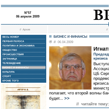
N°57
06 апреля 2009
//
Архив
/
БИЗНЕС И ФИНАНСЫ
ВЕСЬ НОМЕР
ПЕРВАЯ ПОЛОСА
//
06.04.2009
ПОЛИТИКА И ЭКОНОМИКА
Игнат
ОБЩЕСТВО
Председ
ПРОИСШЕСТВИЯ
кризиса
ЗАГРАНИЦА
Выступа
ТЕЛЕВИДЕНИЕ
БИЗНЕС И ФИНАНСЫ
Ассоциа
КУЛЬТУРА
ЦБ Серг
СПОРТ
продемо
КРОМЕ ТОГО
кризиса
министр
полагает, что второй волны ба
>>
будет...
// читайте тему: