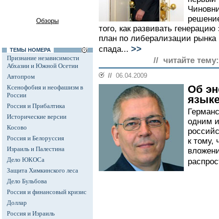
Чиновни
решение
Обзоры
того, как развивать генерацию
план по либерализации рынка 
>>
спада...
ТЕМЫ НОМЕРА
Признание независимости
// читайте тему:
Абхазии и Южной Осетии
//
06.04.2009
Автопром
Об эн
Ксенофобия и неофашизм в
России
язык
Россия и Прибалтика
Германс
Исторические версии
одним и
Косово
российс
Россия и Белоруссия
к тому,
Израиль и Палестина
вложени
Дело ЮКОСа
распрос
Защита Химкинского леса
Дело Бульбова
Россия и финансовый кризис
Доллар
Россия и Израиль