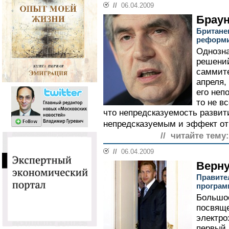
//
06.04.2009
Браун
Британе
реформ
Однозна
решений
саммите
апреля,
его неп
то не в
что непредсказуемость развит
непредсказуемым и эффект от
// читайте тему:
//
06.04.2009
Верну
Правите
програм
Большое
посвяще
электро
первый 