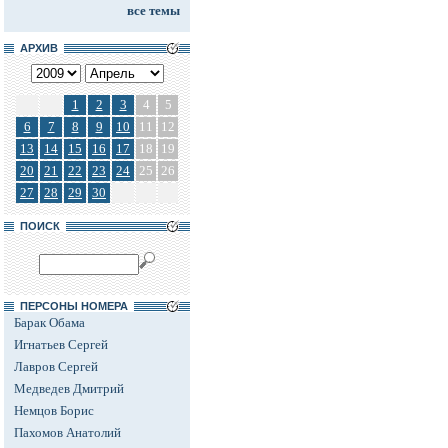
все темы
АРХИВ
1
2
3
4
5
6
7
8
9
10
11
12
13
14
15
16
17
18
19
20
21
22
23
24
25
26
27
28
29
30
ПОИСК
ПЕРСОНЫ НОМЕРА
Барак Обама
Игнатьев Сергей
Лавров Сергей
Медведев Дмитрий
Немцов Борис
Пахомов Анатолий