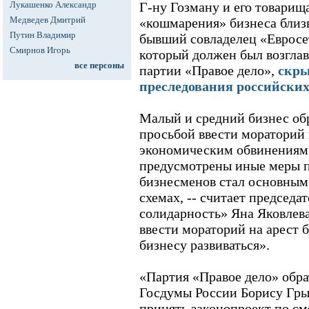
Лукашенко Александр
Г-ну Гозману и его товарищ
Медведев Дмитрий
«кошмарения» бизнеса близк
Путин Владимир
бывший совладелец «Евросе
Смирнов Игорь
который должен был возглав
все персоны
партии «Правое дело»,
скры
преследования российских
Малый и средний бизнес обр
просьбой ввести мораторий 
экономическим обвинениям в
предусмотрены иные меры п
бизнесменов стал основным
схемах, -- считает председа
солидарность» Яна Яковлева
ввести мораторий на арест 
бизнесу развиваться».
«Партия «Правое дело» обра
Госдумы России Борису Гры
принять законопроект по см