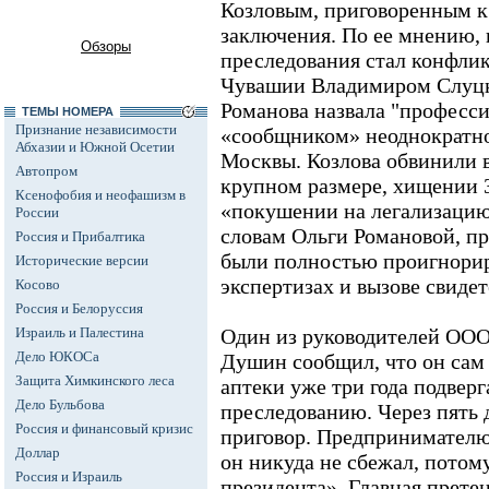
Козловым, приговоренным к
заключения. По ее мнению,
Обзоры
преследования стал конфлик
Чувашии Владимиром Слуцке
Романова назвала "професс
ТЕМЫ НОМЕРА
Признание независимости
«сообщником» неоднократно
Абхазии и Южной Осетии
Москвы. Козлова обвинили 
Автопром
крупном размере, хищении 
Ксенофобия и неофашизм в
«покушении на легализацию
России
словам Ольги Романовой, пр
Россия и Прибалтика
были полностью проигнори
Исторические версии
экспертизах и вызове свидет
Косово
Россия и Белоруссия
Израиль и Палестина
Один из руководителей ОО
Дело ЮКОСа
Душин сообщил, что он сам 
Защита Химкинского леса
аптеки уже три года подвер
Дело Бульбова
преследованию. Через пять
Россия и финансовый кризис
приговор. Предпринимателю
Доллар
он никуда не сбежал, потом
Россия и Израиль
президента». Главная претен