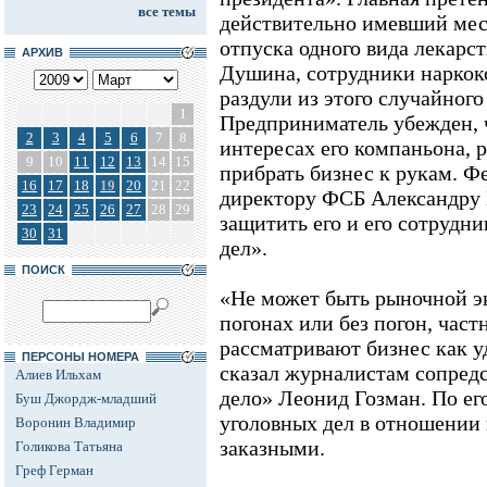
все темы
действительно имевший мес
отпуска одного вида лекарст
АРХИВ
Душина, сотрудники наркок
раздули из этого случайного
1
Предприниматель убежден, ч
2
3
4
5
6
7
8
интересах его компаньона,
9
10
11
12
13
14
15
прибрать бизнес к рукам. 
16
17
18
19
20
21
22
директору ФСБ Александру 
23
24
25
26
27
28
29
защитить его и его сотрудн
30
31
дел».
ПОИСК
«Не может быть рыночной эк
погонах или без погон, час
рассматривают бизнес как у
ПЕРСОНЫ НОМЕРА
сказал журналистам сопредс
Алиев Ильхам
дело» Леонид Гозман. По е
Буш Джордж-младший
уголовных дел в отношении
Воронин Владимир
заказными.
Голикова Татьяна
Греф Герман