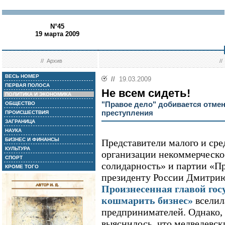
N°45
19 марта 2009
//
Архив
/
ВЕСЬ НОМЕР
//
19.03.2009
ПЕРВАЯ ПОЛОСА
Не всем сидеть!
ПОЛИТИКА И ЭКОНОМИКА
"Правое дело" добивается отмен
ОБЩЕСТВО
преступления
ПРОИСШЕСТВИЯ
ЗАГРАНИЦА
НАУКА
БИЗНЕС И ФИНАНСЫ
Представители малого и сре
КУЛЬТУРА
организации некоммерческо
СПОРТ
солидарность» и партии «Пр
КРОМЕ ТОГО
президенту России Дмитрию
Произнесенная главой гос
кошмарить бизнес»
вселил
предпринимателей. Однако, 
выяснилось, что медведевск