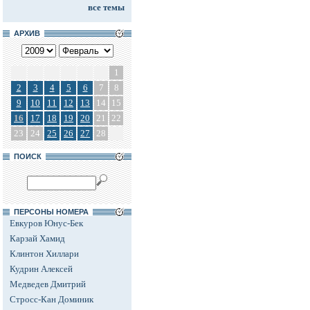
все темы
АРХИВ
1
2
3
4
5
6
7
8
9
10
11
12
13
14
15
16
17
18
19
20
21
22
23
24
25
26
27
28
ПОИСК
ПЕРСОНЫ НОМЕРА
Евкуров Юнус-Бек
Карзай Хамид
Клинтон Хиллари
Кудрин Алексей
Медведев Дмитрий
Стросс-Кан Доминик