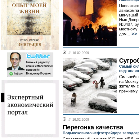
Пассажирс
авиакомпан
минувший 
Нью-Джерс
№3407, ру
местному 
>>
дом...
//
16.02.2009
Сугроб
Самый сил
подтоплен
Сильнейши
на Москву
жителям с
прежнему 
//
16.02.2009
Перегонка качества
Подмосковного нефтетрейдера заподозр