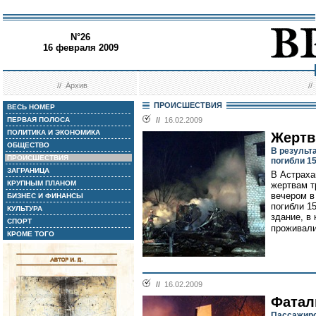
N°26
16 февраля 2009
//
Архив
/
ПРОИСШЕСТВИЯ
ВЕСЬ НОМЕР
ПЕРВАЯ ПОЛОСА
//
16.02.2009
ПОЛИТИКА И ЭКОНОМИКА
Жертв
ОБЩЕСТВО
В результ
ПРОИСШЕСТВИЯ
погибли 1
ЗАГРАНИЦА
В Астраха
КРУПНЫМ ПЛАНОМ
жертвам т
вечером в
БИЗНЕС И ФИНАНСЫ
погибли 1
КУЛЬТУРА
здание, в
СПОРТ
проживали
КРОМЕ ТОГО
//
16.02.2009
Фатал
Пассажирс