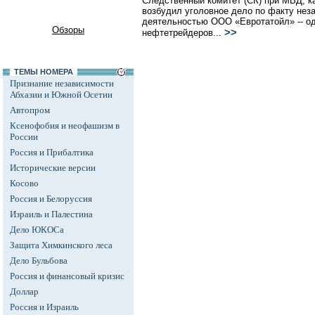
Следственный комитет (СК) при МВД, к
возбудил уголовное дело по факту неза
деятельностью ООО «Евротатойл» -- од
Обзоры
>>
нефтетрейдеров...
ТЕМЫ НОМЕРА
Признание независимости
Абхазии и Южной Осетии
Автопром
Ксенофобия и неофашизм в
России
Россия и Прибалтика
Исторические версии
Косово
Россия и Белоруссия
Израиль и Палестина
Дело ЮКОСа
Защита Химкинского леса
Дело Бульбова
Россия и финансовый кризис
Доллар
Россия и Израиль