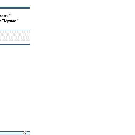
ремя"
о "Время"