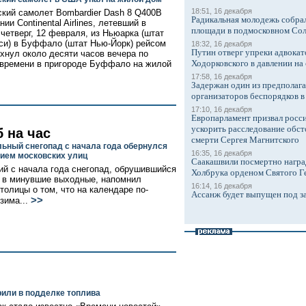
18:51, 16 декабря
кий самолет Bombardier Dash 8 Q400В
Радикальная молодежь собрал
ии Continental Airlines, летевший в
площади в подмосковном Со
четверг, 12 февраля, из Ньюарка (штат
и) в Буффало (штат Нью-Йорк) рейсом
18:32, 16 декабря
Путин отверг упреки адвокат
хнул около десяти часов вечера по
Ходорковского в давлении на 
времени в пригороде Буффало на жилой
17:58, 16 декабря
Задержан один из предполаг
организаторов беспорядков 
17:10, 16 декабря
Европарламент призвал росси
ускорить расследование обст
 на час
смерти Сергея Магнитского
ьный снегопад с начала года обернулся
16:35, 16 декабря
ием московских улиц
Саакашвили посмертно награ
й с начала года снегопад, обрушившийся
Холбрука орденом Святого Г
 в минувшие выходные, напомнил
16:14, 16 декабря
толицы о том, что на календаре по-
Ассанж будет выпущен под з
>>
зима...
или в подделке топлива