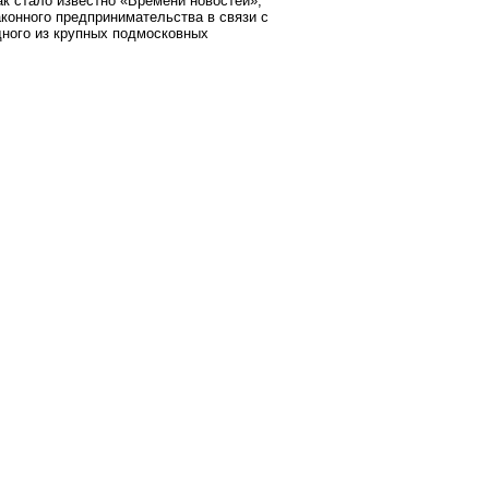
ак стало известно «Времени новостей»,
конного предпринимательства в связи с
ного из крупных подмосковных