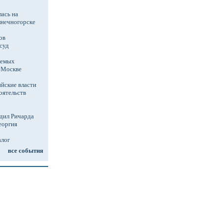
ась на
лнечногорске
ов
суд
аемых
в Москве
йские власти
оятельств
дил Ричарда
еоргия
алог
все события