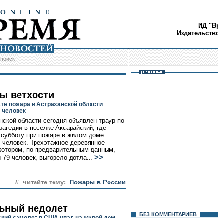
ИД "В
Издательств
/
поиск
ы ветхости
ате пожара в Астраханской области
5 человек
нской области сегодня объявлен траур по
рагедии в поселке Аксарайский, где
 субботу при пожаре в жилом доме
5 человек. Трехэтажное деревянное
 котором, по предварительным данным,
>>
 79 человек, выгорело дотла...
// читайте тему:
Пожары в России
ьный недолет
БЕЗ КОМMЕНТАРИЕВ
кий самолет в США упал на жилой дом