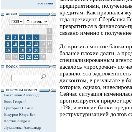
все темы
предприятиями, полученными
кредитам. Как признался ж
АРХИВ
года президент Сбербанка Г
превратиться в финансово-
1
связано именно с получени
2
3
4
5
6
7
8
9
10
11
12
13
14
15
До кризиса многие банки пр
16
17
18
19
20
21
22
балансе плохие долги, а про
23
24
25
26
27
28
специализированным агентст
касалось «просрочки» по ча
ПОИСК
правило, эта задолженность
дисконтом, в результате у б
которые, однако, нивелирова
ПЕРСОНЫ НОМЕРА
Сейчас ситуация изменилась
Бастрыкин Александр
прогнозируется прирост кре
Боос Георгий
10%, и многие банки предпо
Григорьев Семен
реструктуризацией долгов с
Евкуров Юнус-Бек
Костин Андрей
Лукашенко Александр