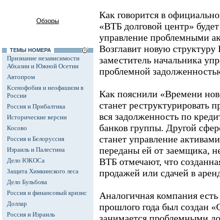
Как говорится в официальн
Обзоры
«ВТБ долговой центр» будет
управление проблемными ак
Возглавит новую структуру 
ТЕМЫ НОМЕРА
Признание независимости
заместитель начальника упр
Абхазии и Южной Осетии
проблемной задолженностью
Автопром
Ксенофобия и неофашизм в
Как пояснили «Времени нов
России
станет реструктурировать п
Россия и Прибалтика
вся задолженность по креди
Исторические версии
банков группы. Другой сфер
Косово
станет управление активами
Россия и Белоруссия
переданы ей от заемщика, н
Израиль и Палестина
ВТБ отмечают, что созданна
Дело ЮКОСа
Защита Химкинского леса
продажей или сдачей в арен
Дело Бульбова
Россия и финансовый кризис
Аналогичная компания есть
Доллар
прошлого года был создан «
Россия и Израиль
занимается проблемными до