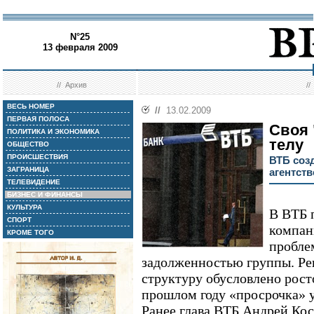
N°25
13 февраля 2009
//
Архив
/
ВЕСЬ НОМЕР
//
13.02.2009
ПЕРВАЯ ПОЛОСА
Своя 
ПОЛИТИКА И ЭКОНОМИКА
телу
ОБЩЕСТВО
ПРОИСШЕСТВИЯ
ВТБ соз
ЗАГРАНИЦА
агентств
ТЕЛЕВИДЕНИЕ
БИЗНЕС И ФИНАНСЫ
КУЛЬТУРА
В ВТБ 
СПОРТ
компан
КРОМЕ ТОГО
пробле
задолженностью группы. Ре
структуру обусловлено рост
прошлом году «просрочка» у
Ранее глава ВТБ Андрей Кос