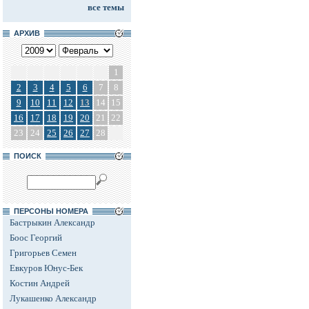
все темы
АРХИВ
1
2
3
4
5
6
7
8
9
10
11
12
13
14
15
16
17
18
19
20
21
22
23
24
25
26
27
28
ПОИСК
ПЕРСОНЫ НОМЕРА
Бастрыкин Александр
Боос Георгий
Григорьев Семен
Евкуров Юнус-Бек
Костин Андрей
Лукашенко Александр