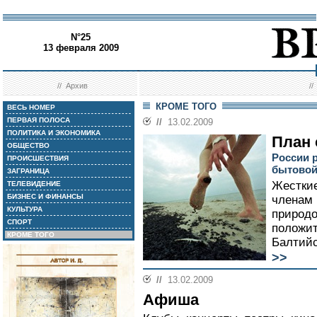
N°25
13 февраля 2009
//
Архив
/
КРОМЕ ТОГО
ВЕСЬ НОМЕР
ПЕРВАЯ ПОЛОСА
//
13.02.2009
ПОЛИТИКА И ЭКОНОМИКА
План 
ОБЩЕСТВО
России 
ПРОИСШЕСТВИЯ
бытовой
ЗАГРАНИЦА
Жесткие
ТЕЛЕВИДЕНИЕ
БИЗНЕС И ФИНАНСЫ
членам 
КУЛЬТУРА
природо
СПОРТ
положит
КРОМЕ ТОГО
Балтийс
>>
//
13.02.2009
Афиша