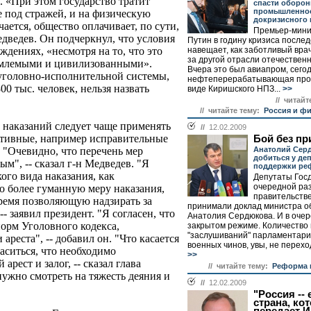
. «При этом государство тратит
спасти оборо
промышленнос
е под стражей, и на физическую
докризисного 
ется, общество оплачивает, по сути,
Премьер-мини
Медведев. Он подчеркнул, что условия
Путин в годину кризиса после
навещает, как заботливый вра
дениях, «несмотря на то, что это
за другой отрасли отечествен
емлемыми и цивилизованными».
Вчера это был авиапром, сего
 уголовно-исполнительной системы,
нефтеперерабатывающая про
00 тыс. человек, нельзя назвать
виде Киришского НПЗ...
>>
// читайт
// читайте тему:
Россия и ф
наказаний следует чаще применять
//
12.02.2009
ктивные, например исправительные
Бой без пр
Анатолий Серд
. "Очевидно, что перечень мер
добиться у де
ым", -- сказал г-н Медведев. "Я
поддержки ре
го вида наказания, как
Депутаты Госд
очередной раз
о более гуманную меру наказания,
правительств
время позволяющую надзирать за
принимали доклад министра 
- заявил президент. "Я согласен, что
Анатолия Сердюкова. И в очер
норм Уголовного кодекса,
закрытом режиме. Количество
"заслушиваний" парламентар
реста", -- добавил он. "Что касается
военных чинов, увы, не переход
аситься, что необходимо
>>
арест и залог, -- сказал глава
// читайте тему:
Реформа 
 нужно смотреть на тяжесть деяния и
//
12.02.2009
"Россия --
страна, ко