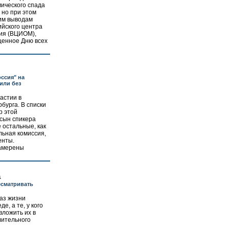
ического спада
 но при этом
ким выводам
йского центра
ия (ВЦИОМ),
щенное Дню всех
ссия" на
или без
частии в
бурга. В списки
р этой
 сын спикера
 остальные, как
льная комиссия,
енты.
амерены
а
есматривать
аз жизни
е, а те, у кого
вложить их в
лительного