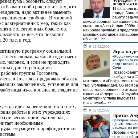
передает И
резидиума Госсовета, следует
результато
 отбывает свой срок, но и к тем, кто
11 февраля в 
езидента, надо активнее заменять
городе Банга
работу седьм
а ограничение свободы. В мировой
международная авиационно-к
с альтернативных мер, таких как
выставка «Аэро Индия-2009». 
ношение электронных браслетов.
наиболее крупных и представ
ьзовать их все, что позволит
мировых выставок в авиацион
области...
>>
20 тыс. в год.
//
12.02.2009
ффективную программу социальной
Игры на де
 По его словам, каждый год из мест
«Росфинмонит
контроль за ка
ыс. человек, и если не проводить
подготовкой к
енных, риски рецидивов
Сочи
Правоохранит
 рабочей группы Госсовета,
возбудили в 2
ячеслав Позгалев предложил обязать
материалам «Росфинмонитори
бывших заключенных, установив для
тыс. уголовных дел. Об этом з
зработицы из-за кризиса выглядит не
пресс-конференции по итогам
коллегии Федеральной службы
мониторингу глава ведомства
(на снимке)...
>>
, кто сидит за решеткой, но и о тех,
//
12.02.2009
словия работы в этих учреждениях
Приток Ам
ба не весьма привлекательна», --
Граждане нач
считает необходимым
ценить семью 
расходы на вн
труда, соцзащиту и профподготовки
Любовь и криз
системы.
сети российск