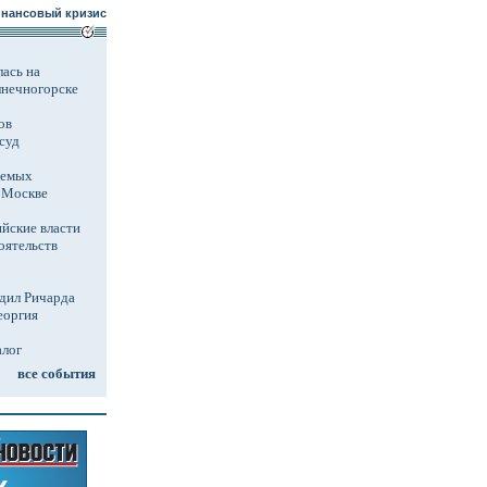
инансовый кризис
ась на
лнечногорске
ов
суд
аемых
в Москве
йские власти
оятельств
дил Ричарда
еоргия
алог
все события