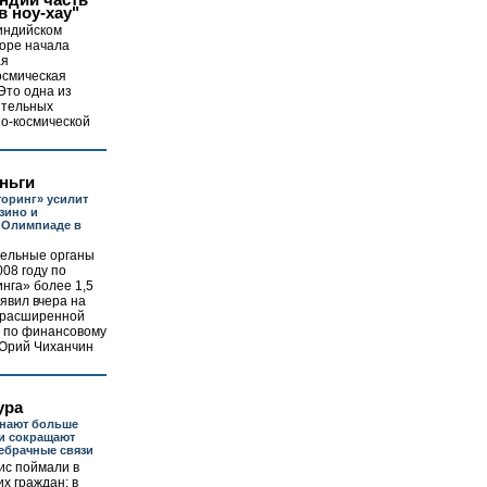
ндии часть
в ноу-хау"
индийском
лоре начала
ая
осмическая
Это одна из
ительных
но-космической
ньги
оринг» усилит
зино и
 Олимпиаде в
ельные органы
008 году по
нга» более 1,5
аявил вчера на
 расширенной
 по финансовому
 Юрий Чиханчин
ура
инают больше
и сокращают
ебрачные связи
ис поймали в
их граждан: в