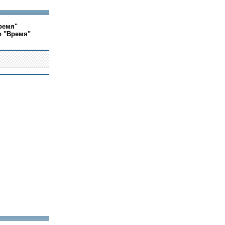
ремя"
о "Время"