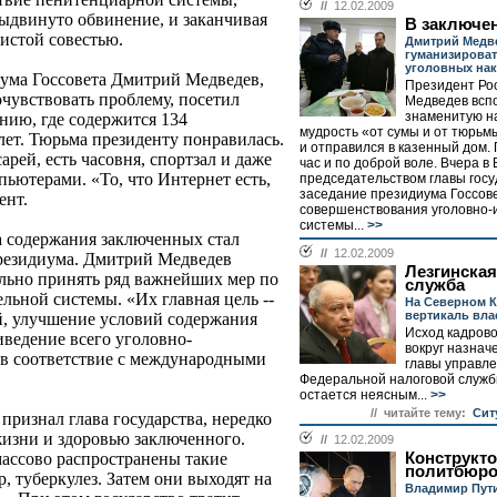
//
12.02.2009
 выдвинуто обвинение, и заканчивая
В заключен
чистой совестью.
Дмитрий Медв
гуманизироват
уголовных нак
ума Госсовета Дмитрий Медведев,
Президент Ро
очувствовать проблему, посетил
Медведев всп
знаменитую н
ию, где содержится 134
мудрость «от сумы и от тюрьм
 лет. Тюрьма президенту понравилась.
и отправился в казенный дом. 
арей, есть часовня, спортзал и даже
час и по доброй воле. Вчера в
ьютерами. «То, что Интернет есть,
председательством главы гос
заседание президиума Госсов
ент.
совершенствования уголовно-
системы...
>>
а содержания заключенных стал
//
12.02.2009
президиума. Дмитрий Медведев
Лезгинская
ельно принять ряд важнейших мер по
служба
льной системы. «Их главная цель --
На Северном К
вертикаль вла
й, улучшение условий содержания
Исход кадрово
ведение всего уголовно-
вокруг назнач
 в соответствие с международными
главы управл
Федеральной налоговой служб
остается неясным...
>>
// читайте тему:
Сит
признал глава государства, нередко
жизни и здоровью заключенного.
//
12.02.2009
Конструкт
массово распространены такие
политбюр
, туберкулез. Затем они выходят на
Владимир Пут