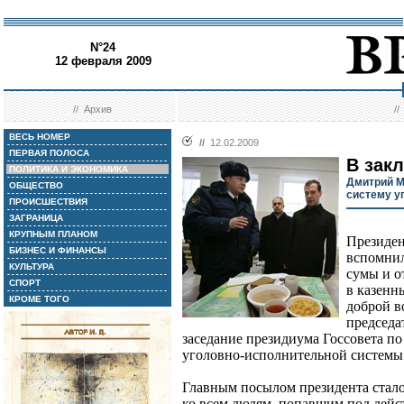
N°24
12 февраля 2009
//
Архив
/
ВЕСЬ НОМЕР
//
12.02.2009
ПЕРВАЯ ПОЛОСА
В закл
ПОЛИТИКА И ЭКОНОМИКА
Дмитрий М
ОБЩЕСТВО
систему у
ПРОИСШЕСТВИЯ
ЗАГРАНИЦА
КРУПНЫМ ПЛАНОМ
Президен
БИЗНЕС И ФИНАНСЫ
вспомнил
КУЛЬТУРА
сумы и о
СПОРТ
в казенны
КРОМЕ ТОГО
доброй в
председа
заседание президиума Госсовета п
уголовно-исполнительной системы
Главным посылом президента стал
ко всем людям, попавшим под дейс