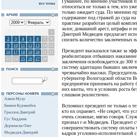
Гуманнее, по мнению участников п
все темы
относиться не только к тем, кто уже
только ожидает суда. По мнению пр
АРХИВ
содержание под стражей до суда н
практике разработан целый комплек
залог, домашний арест, штрафы и 
1
Дмитрий Медведев предлагает испол
2
3
4
5
6
7
8
снизить количество заключенных на 
9
10
11
12
13
14
15
Президент высказался также за э
16
17
18
19
20
21
22
реабилитации отбывших наказание.
23
24
25
26
27
28
заключения освобождается до 300 т
систему адаптации бывших заключ
ПОИСК
чрезвычайно высоки. Председатель
губернатор Вологодской области В
предприятия принимать на работу 
них квоты, что в условиях роста бе
ПЕРСОНЫ НОМЕРА
слишком реалистично.
Алиев Муху
Бакиев Курманбек
Вспомнил президент не только о тех
кто их охраняет. «Не секрет, что у
Грызлов Дмитрий
очень сложные, мягко говоря. Служ
Гус Хиддинк
признал г-н Медведев. Президент 
Дерипаска Олег
совершенствовать систему оплаты 
Медведев Дмитрий
кадров уголовно-исполнительной 