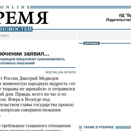
ИД "В
Издательств
/
поиск
ючении заявил...
едведев предложил гуманизировать
головных наказаний
версия для печати
т России Дмитрий Медведев
 знаменитую народную мудрость «от
т тюрьмы не зарекайся» и отправился
й дом. Правда, всего на час и по
оле. Вчера в Вологде под
тельством главы государства прошло
о вопросам совершенствования
.
о требование гуманного отношения
ТАКЖЕ В РУБРИКЕ
твие пенитенциарной системы,