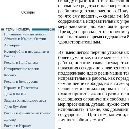
свободу и разносят эти заболевания
огромные средства и на содержани
реабилитацию заключенного. Получа
Обзоры
то, что ему вредит», -- сказал г-н 
содержания в исправительных учреж
мера наказания, должны быть при
ТЕМЫ НОМЕРА
Президент признал, что состояние
Признание независимости
где в настоящее время содержится 8
Абхазии и Южной Осетии
удовлетворительным.
Автопром
Ксенофобия и неофашизм в
Из имеющегося перечня уголовных 
России
более гуманные, но не менее эффе
Россия и Прибалтика
работы, полагает глава государства
наказания сегодня не является полн
Исторические версии
поддерживаю идею реанимации тако
Косово
исправительные работы, как горазд
Россия и Белоруссия
чем лишение свободы, но в то же 
Израиль и Палестина
человеком и социализировать его", -
нужно принять законы в развитие 
Дело ЮКОСа
касающиеся ограничения свободы и а
Защита Химкинского леса
мер пресечения, думаю, нужно согл
Дело Бульбова
использовать и такие, как домашний 
Россия и финансовый кризис
государства. -- При этом, конечно,
Доллар
личность обвиняемого".
Россия и Израиль