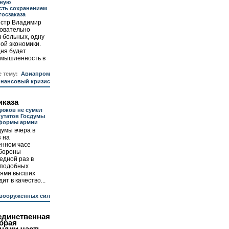
нную
ть сохранением
госзаказа
стр Владимир
довательно
ч больных, одну
ной экономики.
дня будет
мышленность в
е тему:
Авиапром
инансовый кризис
иказа
юков не сумел
путатов Госдумы
формы армии
умы вчера в
 на
енном часе
обороны
едной раз в
 подобных
иями высших
ит в качество...
вооруженных сил
 единственная
торая