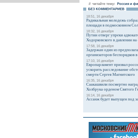
// читайте тему:
Россия и ф
БЕЗ КОМMЕНТАРИЕВ
18:51, 16 декабря
Радикальная молодежь собрал
площади в подмосковном Со
18:32, 16 декабря
Путин отверг упреки адвокат
Ходорковского в давлении на 
17:58, 16 декабря
Задержан один из предполаг
организаторов беспорядков 
17:10, 16 декабря
Европарламент призвал росси
ускорить расследование обст
смерти Сергея Магнитского
16:35, 16 декабря
Саакашвили посмертно награ
Холбрука орденом Святого Г
16:14, 16 декабря
Ассанж будет выпущен под з