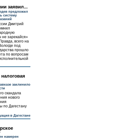
ии заявил...
едев предложил
ь систему
азаний
ссии Дмитрий
омнил
ародную
ы не зарекайся»
Правда, всего на
 Вологде под
ударства прошло
ета по вопросам
исполнительной
 налоговая
авказе заклинило
сти
го скандала
ения нового
ения
ы по Дагестану
уация в Дагестане
орское
о
ин намерен