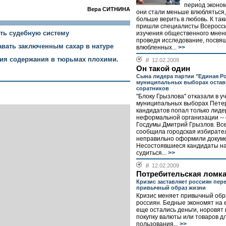
период эконом
Вера СИТНИНА
они стали меньше влюбляться,
больше верить в любовь. К та
пришли специалисты Всеросси
ть судебную систему
изучения общественного мнен
проведя исследование, посвя
вать заключенным сахар в натуре
влюбленных...
>>
вия содержания в тюрьмах плохими.
//
12.02.2009
Он такой один
Сына лидера партии "Единая Ро
муниципальных выборах остав
соратников
"Блоку Грызлова" отказали в у
муниципальных выборах Петер
кандидатов попал только лиде
неформальной организации --
Госдумы Дмитрий Грызлов. Все
сообщила городская избирате
неправильно оформили докум
Несостоявшиеся кандидаты н
судиться...
>>
//
12.02.2009
Потребительская ломк
Кризис заставляет россиян пер
привычный образ жизни
Кризис меняет привычный обр
россиян. Бедные экономят на ед
еще остались деньги, норовят 
покупку валюты или товаров д
пользования...
>>