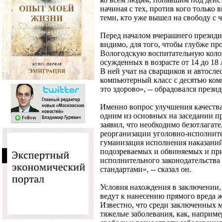
начиная с тех, против кого только
теми, кто уже вышел на свободу с 
Перед началом вчерашнего президи
видимо, для того, чтобы глубже пр
Вологодскую воспитательную колон
осужденных в возрасте от 14 до 18
В ней учат на сварщиков и автослес
компьютерный класс с десятью комп
это здорово», -- обрадовался презид
Именно вопрос улучшения качеств
одним из основных на заседании 
заявил, что необходимо безотлагат
реорганизации уголовно-исполните
гуманизация исполнения наказани
подозреваемых и обвиняемых и при
исполнительного законодательства
стандартами», -- сказал он.
Условия нахождения в заключении, 
ведут к нанесению прямого вреда 
Известно, что среди заключенных 
тяжелые заболевания, как, например