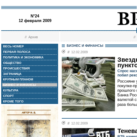
N°24
12 февраля 2009
//
Архив
/
БИЗНЕС И ФИНАНСЫ
ВЕСЬ НОМЕР
ПЕРВАЯ ПОЛОСА
//
12.02.2009
ПОЛИТИКА И ЭКОНОМИКА
Звезд
ОБЩЕСТВО
пункт
ПРОИСШЕСТВИЯ
Спрос нас
ЗАГРАНИЦА
побил рек
КРУПНЫМ ПЛАНОМ
Россияне 
БИЗНЕС И ФИНАНСЫ
покупке-п
прошлого 
КУЛЬТУРА
Банка Рос
СПОРТ
валютой с
КРОМЕ ТОГО
раза боль
//
12.02.2009
Тенев
ВТБ намер