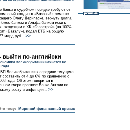
е банки в судебном порядке требуют от
компаний холдинга «Базовый элемент»,
ащего Олегу Дерипаске, вернуть долги.
Номос-банком и Альфа-банком иски к
м, входящим в ХК «Главстрой» (на 100%
ит «Базэлу»), подал ВТБ на общую
>>
27 млрд руб...
ь выйти по-английски
ономики Великобритании начнется не
 года
ВП Великобритании к середине текущего
т составить от 4 до 6% по сравнению с
008 года. Об этом говорится в
анном вчера прогнозе Банка Англии по
>>
скому росту и инфляции...
йте тему:
Мировой финансовый кризис