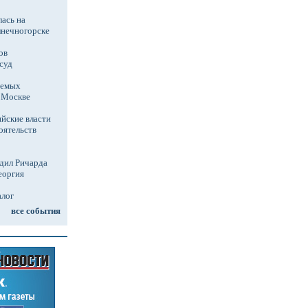
ась на
лнечногорске
ов
суд
аемых
в Москве
йские власти
оятельств
дил Ричарда
еоргия
алог
все события