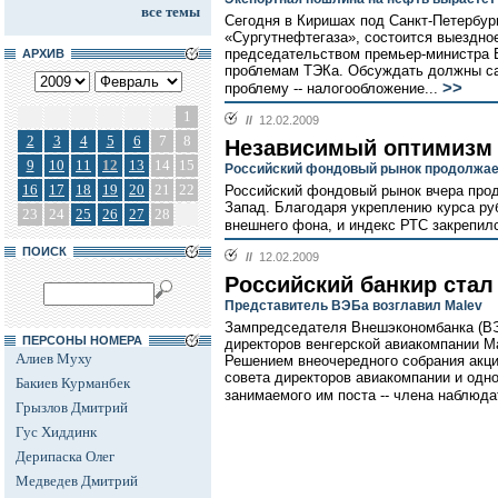
все темы
Сегодня в Киришах под Санкт-Петербур
«Сургутнефтегаза», состоится выездно
председательством премьер-министра 
АРХИВ
проблемам ТЭКа. Обсуждать должны с
>>
проблему -- налогообложение...
1
//
12.02.2009
2
3
4
5
6
7
8
Независимый оптимизм
9
10
11
12
13
14
15
Российский фондовый рынок продолжае
16
17
18
19
20
21
22
Российский фондовый рынок вчера прод
Запад. Благодаря укреплению курса р
23
24
25
26
27
28
внешнего фона, и индекс РТС закрепилс
ПОИСК
//
12.02.2009
Российский банкир стал
Представитель ВЭБа возглавил Malev
Зампредседателя Внешэкономбанка (ВЭ
ПЕРСОНЫ НОМЕРА
директоров венгерской авиакомпании Ma
Алиев Муху
Решением внеочередного собрания акци
совета директоров авиакомпании и одн
Бакиев Курманбек
занимаемого им поста -- члена наблюда
Грызлов Дмитрий
Гус Хиддинк
Дерипаска Олег
Медведев Дмитрий