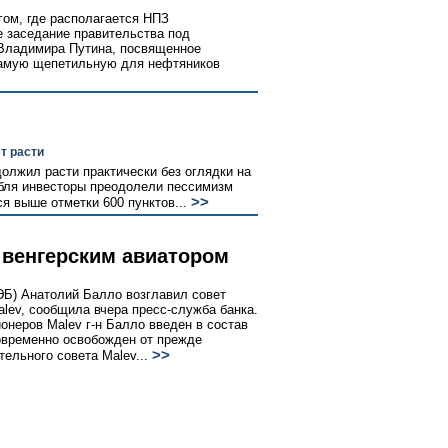
гом, где располагается НПЗ
е заседание правительства под
Владимира Путина, посвященное
амую щепетильную для нефтяников
т расти
олжил расти практически без оглядки на
убля инвесторы преодолели пессимизм
>>
я выше отметки 600 пунктов...
 венгерским авиатором
Б) Анатолий Балло возглавил совет
lev, сообщила вчера пресс-служба банка.
онеров Malev г-н Балло введен в состав
овременно освобожден от прежде
>>
тельного совета Malev...