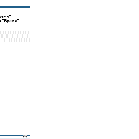
ремя"
о "Время"