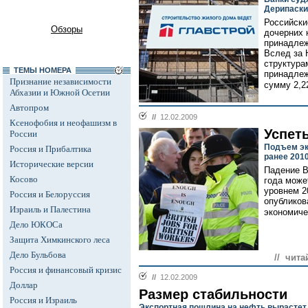
Дерипаски
Российски
Обзоры
дочерних 
принадлеж
Вслед за 
структура
ТЕМЫ НОМЕРА
принадлеж
Признание независимости
сумму 2,2
Абхазии и Южной Осетии
Автопром
//
12.02.2009
Ксенофобия и неофашизм в
Успет
России
Подъем эк
Россия и Прибалтика
ранее 2010
Исторические версии
Падение В
Косово
года може
уровнем 2
Россия и Белоруссия
опубликов
Израиль и Палестина
экономиче
Дело ЮКОСа
Защита Химкинского леса
Дело Бульбова
// чита
Россия и финансовый кризис
//
12.02.2009
Доллар
Размер стабильности
Россия и Израиль
Экспортная пошлина на нефть вырастет