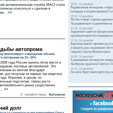
18:51, 16 декабря
ая антимонопольная служба (ФАС) стала
Радикальная молодежь собрал
птически относиться к сделкам в
площади в подмосковном Со
>>
ии...
18:32, 16 декабря
Путин отверг упреки адвокат
Ходорковского в давлении на 
17:58, 16 декабря
Задержан один из предполаг
организаторов беспорядков 
17:10, 16 декабря
Европарламент призвал росси
ускорить расследование обст
удьбы автопрома
смерти Сергея Магнитского
ng прогнозирует сокращение объема
16:35, 16 декабря
го авторынка на 25--30%
Саакашвили посмертно награ
 2008 года Россия заняла пятое место в
Холбрука орденом Святого Г
родажам легковых автомобилей. Это
16:14, 16 декабря
можным во многом благодаря
Ассанж будет выпущен под з
ам, достигнутым за первые три квартала
года. Впрочем, в целом, по
ельным подсчетам, темпы роста
автомобильного рынка существенно
>>
...
// читайте тему:
Автопром
ний долг
ятся со строительными компаниями Олега