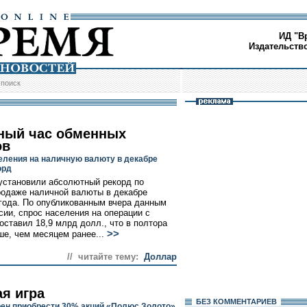
ИД "В
Издательств
/
поиск
ный час обменных
ов
еления на наличную валюту в декабре
орд
установили абсолютный рекорд по
родаже наличной валюты в декабре
года. По опубликованным вчера данным
сии, спрос населения на операции с
оставил 18,9 млрд долл., что в полтора
>>
ше, чем месяцем ранее...
// читайте тему:
Доллар
ая игра
БЕЗ КОМMЕНТАРИЕВ
ен приобрести 30% акций «Полюс Золото»