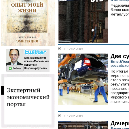
Федеральн
более ске
металлург
//
12.02.2009
Две с
Ernst&You
российско
По итогам
мире по п
стало воз
результат
прошлого 
предварит
мирового 
снизились
//
12.02.2009
Дочер
Банки суд