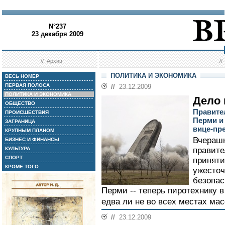
N°237
23 декабря 2009
//
Архив
/
ПОЛИТИКА И ЭКОНОМИКА
ВЕСЬ НОМЕР
ПЕРВАЯ ПОЛОСА
//
23.12.2009
ПОЛИТИКА И ЭКОНОМИКА
Дело 
ОБЩЕСТВО
Правите
ПРОИСШЕСТВИЯ
Перми и
ЗАГРАНИЦА
вице-пр
КРУПНЫМ ПЛАНОМ
Вчерашн
БИЗНЕС И ФИНАНСЫ
КУЛЬТУРА
правите
СПОРТ
приняти
КРОМЕ ТОГО
ужесточ
безопас
Перми -- теперь пиротехнику 
едва ли не во всех местах мас
//
23.12.2009