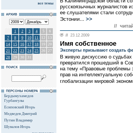
В Калининградской области со
все темы
русскоязычных журналистов и
ее слушателями стали сотруд
АРХИВ
>>
Эстонии...
// чита
1
2
3
4
5
6
//
23.12.2009
7
8
9
10
11
12
13
Имя собственное
14
15
16
17
18
19
20
Эксперты призывают создать ф
21
22
23
24
25
26
27
В живую дискуссию о судьбах
28
29
30
31
превратился прошедший в Сов
ПОИСК
на тему «Правовые проблемы 
прав на интеллектуальную соб
глобализации мировой эконом
ПЕРСОНЫ НОМЕРА
Бердымухамедов
Гурбангулы
Есиповский Игорь
Медведев Дмитрий
Путин Владимир
Шувалов Игорь