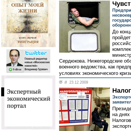
Чувст
Предпри
несвоев
государ
оборонн
До конц
пройдет
российс
комплек
министр
Сердюкова. Нижегородские об
военного ведомства, как пред
условиях экономического криз
//
23.12.2009
Налог
Экспорт
заявите
Презид
на днях
Налогов
экспорт