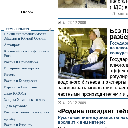
налога 
(НДС) в
Обзоры
// чит
//
23.12.2009
Без п
ТЕМЫ НОМЕРА
Признание независимости
разб
Абхазии и Южной Осетии
Государ
Автопром
на алко
Ксенофобия и неофашизм в
конкуре
России
Государ
Россия и Прибалтика
алкогол
Исторические версии
эффекти
Косово
регулир
Россия и Белоруссия
водочного бизнеса и эксперты
Израиль и Палестина
завоевывать монополию в чест
Дело ЮКОСа
частными производителями и 
Защита Химкинского леса
//
23.12.2009
Дело Бульбова
«Родина покидает теб
Россия и финансовый кризис
Русскоязычные журналисты из ст
Доллар
проявит к ним интерес
Россия и Израиль