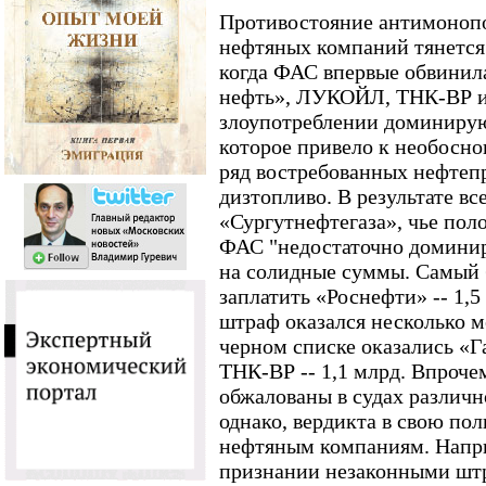
Противостояние антимоноп
нефтяных компаний тянется 
когда ФАС впервые обвинил
нефть», ЛУКОЙЛ, ТНК-ВР и 
злоупотреблении доминиру
которое привело к необосно
ряд востребованных нефтепр
дизтопливо. В результате в
«Сургутнефтегаза», чье пол
ФАС "недостаточно домини
на солидные суммы. Самый
заплатить «Роснефти» -- 1,
штраф оказался несколько ме
черном списке оказались «Га
ТНК-ВР -- 1,1 млрд. Впроче
обжалованы в судах различн
однако, вердикта в свою пол
нефтяным компаниям. Напр
признании незаконными шт