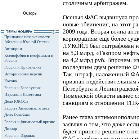
столичным арбитражем.
Обзоры
Осенью ФАС выдвинула про
новые обвинения, на этот ра
2009 года. Вторая волна ан
ТЕМЫ НОМЕРА
Признание независимости
корпорациям еще более сущ
Абхазии и Южной Осетии
ЛУКОЙЛ был оштрафован на 
Автопром
на 5,3 млрд, «Газпром нефть»
Ксенофобия и неофашизм в
на 4,2 млрд руб. Впрочем, 
России
последним двум решение ФА
Россия и Прибалтика
Так, штраф, наложенный ФА
Исторические версии
признан недействительным 
Косово
Петербурга и Ленинградской
Россия и Белоруссия
Израиль и Палестина
Тюменской области вынес с
Дело ЮКОСа
санкциям в отношении ТНК
Защита Химкинского леса
Дело Бульбова
Ранее глава антимонопольно
Россия и финансовый кризис
заявлял о том, что даже ес
Доллар
будет принято решение о н
Россия и Израиль
ФАС к нефтяным компаниям,