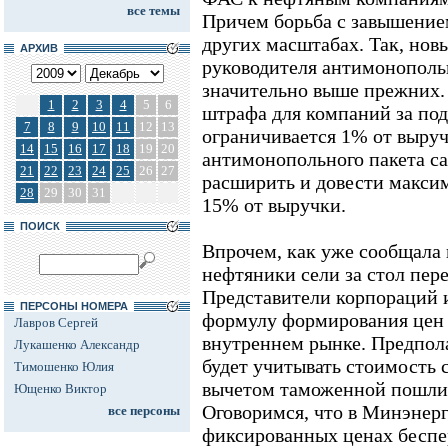
все темы
Причем борьба с завышение
других масштабах. Так, нов
АРХИВ
руководителя антимонополь
значительно выше прежних.
1
2
3
4
5
6
штрафа для компаний за по
7
8
9
10
11
12
13
ограничивается 1% от выруч
14
15
16
17
18
19
20
антимонопольного пакета с
21
22
23
24
25
26
27
расширить и довести макси
28
29
30
31
15% от выручки.
ПОИСК
Впрочем, как уже сообщала 
нефтяники сели за стол пер
Представители корпораций 
ПЕРСОНЫ НОМЕРА
формулу формирования цен 
Лавров Сергей
внутреннем рынке. Предпола
Лукашенко Александр
будет учитывать стоимость 
Тимошенко Юлия
вычетом таможенной пошли
Ющенко Виктор
Оговоримся, что в Минэнерг
все персоны
фиксированных ценах бесп