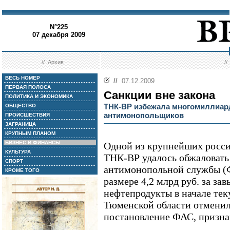
N°225
07 декабря 2009
//
Архив
/
ВЕСЬ НОМЕР
//
07.12.2009
ПЕРВАЯ ПОЛОСА
Санкции вне закона
ПОЛИТИКА И ЭКОНОМИКА
ТНК-ВР избежала многомиллиар
ОБЩЕСТВО
антимонопольщиков
ПРОИСШЕСТВИЯ
ЗАГРАНИЦА
КРУПНЫМ ПЛАНОМ
БИЗНЕС И ФИНАНСЫ
Одной из крупнейших росс
КУЛЬТУРА
ТНК-ВР удалось обжаловать
СПОРТ
антимонопольной службы (
КРОМЕ ТОГО
размере 4,2 млрд руб. за за
нефтепродукты в начале тек
Тюменской области отменил
постановление ФАС, призна