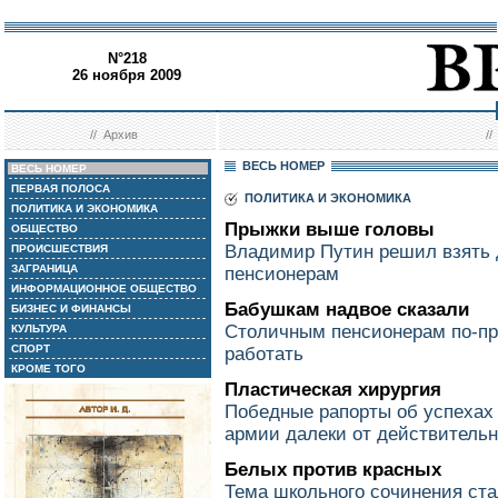
N°218
26 ноября 2009
//
Архив
/
ВЕСЬ НОМЕР
ВЕСЬ НОМЕР
ПЕРВАЯ ПОЛОСА
ПОЛИТИКА И ЭКОНОМИКА
ПОЛИТИКА И ЭКОНОМИКА
Прыжки выше головы
ОБЩЕСТВО
Владимир Путин решил взять д
ПРОИСШЕСТВИЯ
ЗАГРАНИЦА
пенсионерам
ИНФОРМАЦИОННОЕ ОБЩЕСТВО
Бабушкам надвое сказали
БИЗНЕС И ФИНАНСЫ
Столичным пенсионерам по-пр
КУЛЬТУРА
СПОРТ
работать
КРОМЕ ТОГО
Пластическая хирургия
Победные рапорты об успехах
армии далеки от действитель
Белых против красных
Тема школьного сочинения ста