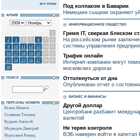
все темы
Под колпаком в Баварии
Немецкие сыщики охраняют уй
АРХИВ
ИНФОРМАЦИОННОЕ ОБЩЕСТВО
1
Гремя IT, сверкая блеском с
На российском рынке заключен
2
3
4
5
6
7
8
системы управления предпри
9
10
11
12
13
14
15
16
17
18
19
20
21
22
Трафик онлайн
23
24
25
26
27
28
29
Интернет-компании могут пом
30
московских дорогах
Оттолкнуться от дна
ПОИСК
Опубликован отчет о состояни
БИЗНЕС И ФИНАНСЫ
ПЕРСОНЫ НОМЕРА
Другой доллар
Белых Никита
Центробанк разбавит междуна
Голикова Татьяна
валютой
Кудрин Алексей
Не теряя контроля
Медведев Дмитрий
ВЭБ намерен войти в капитал
Нургалиев Рашид