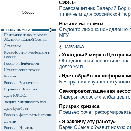
СИЗО»
Правозащитник Валерий Борще
Обзоры
типичным для российской тю
Нажали на тормоз
Студента-лихача немедленно о
ТЕМЫ НОМЕРА
Признание независимости
МГУ
Абхазии и Южной Осетии
Автопром
ЗАГРАНИЦА
Ксенофобия и неофашизм в
«Холодный мир» в Централь
России
Объединенная энергетическая 
Россия и Прибалтика
долго жить
Исторические версии
«Идет обработка информаци
Косово
Белоруссия изучает ситуацию 
Россия и Белоруссия
Израиль и Палестина
Самопровозглашенная несос
Дело ЮКОСа
Лидеры косовских албанцев го
Защита Химкинского леса
Призрак кризиса
Дело Бульбова
Премьер хочет реформироват
Россия и финансовый кризис
«Я закончу эту работу»
Доллар
Барак Обама объявит новую с
Россия и Израиль