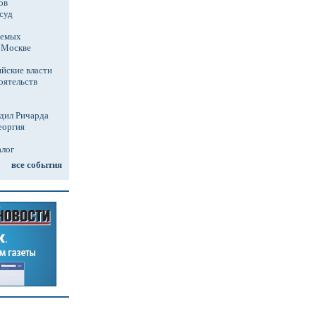
ов
суд
аемых
в Москве
йские власти
оятельств
дил Ричарда
еоргия
алог
все события