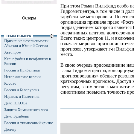
При этом Роман Вильфанд особо по
Гидрометцентра, в том числе и дол
зарубежные метеорологи. По его с
Обзоры
организация признала право «Росг
подразделением которого является 
оперативных центров долгосрочног
ТЕМЫ НОМЕРА
Всего таких центров 11, и включен
Признание независимости
означает мировое признание отечес
Абхазии и Южной Осетии
прогнозов, утверждает г-н Вильфан
Автопром
место.
Ксенофобия и неофашизм в
России
В свою очередь присоединение наш
Россия и Прибалтика
глава Гидрометцентра, консорциум
прогнозирования» обещает револю
Исторические версии
краткосрочных прогнозов. Доступ 
Косово
ресурсам, в том числе к математич
Россия и Белоруссия
синоптикам повысить точность про
Израиль и Палестина
Дело ЮКОСа
Защита Химкинского леса
Дело Бульбова
Россия и финансовый кризис
Доллар