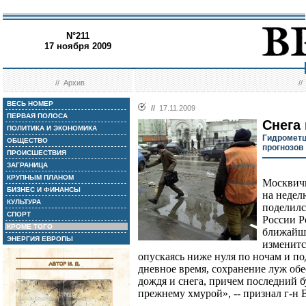
N°211
17 ноября 2009
//
Архив
/
ВЕСЬ НОМЕР
//
17.11.2009
ПЕРВАЯ ПОЛОСА
Снега
ПОЛИТИКА И ЭКОНОМИКА
Гидрометц
ОБЩЕСТВО
прогнозов
ПРОИСШЕСТВИЯ
ЗАГРАНИЦА
КРУПНЫМ ПЛАНОМ
Москвичи
БИЗНЕС И ФИНАНСЫ
на недел
КУЛЬТУРА
поделилс
СПОРТ
России Р
КРОМЕ ТОГО
ближайше
ЭНЕРГИЯ ЕВРОПЫ
изменитс
опускаясь ниже нуля по ночам и под
дневное время, сохранение луж обе
дождя и снега, причем последний бу
прежнему хмурой», -- признал г-н 