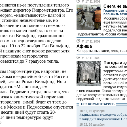
//
17.11.2009
аняется из-за поступления теплого
Снега не 
рждает директор Гидрометцентра. Его
Гидрометцентр
повысить точн
морем, «напитываются» влагой и
Москвичи обре
й столицы незначительные, но
еще минимум 
Появление постоянного снежного
неутешительн
шь на конец ноября, то есть на
поделился вче
Гидрометцентра России Роман
яснил г-н Вильфанд, традиционно
снегом в предпоследнюю неделю
//
17.11.2009
од с 19 по 22 ноября. Г-н Вильфанд
Афиша
 накануне снег вскоре растает хотя
Концерты, выставки, кино, теат
о прогнозам метеорологов,
//
17.11.2009
овысится до 7 градусов тепла.
Погода и з
На большей ч
озы Гидрометцентра, напротив, не
территории Ро
остается сыро
 Зима в европейской части России
дискомфортно
ней, заявил Роман Вильфанд. Но и
повышенной в
идится. «Мы не ожидаем
воздуха соде
в нем снижено. Такая погода 
глава Гидрометцентра, пояснив, что
для метеочувствительных люд
лизка к климатической норме или
сердечной недостаточностью..
теорологи, зимой будет от трех до
БЕЗ КОМMЕНТАРИЕВ
ра в Москве и Подмосковье опустится
18:51, 16 декабря
десяти дней будут стоять 20-
Радикальная молодежь собрал
-14 дней температуры будут
площади в подмосковном Со
ю.
18:32, 16 декабря