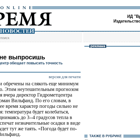
ИД "В
Издательств
/
поиск
 не выпросишь
ентр обещает повысить точность
версия для печати
 обречены на слякоть еще минимум
ю. Этим неутешительным прогнозом
я вчера директор Гидрометцентра
оман Вильфанд. По его словам, в
е время характер погоды сильно не
я: температура будет колебаться,
нимаясь до 3--4 градусов тепла в
спечат незначительные осадки в виде
дет тут же таять. «Погода будет по-
Вильфанд.
ТАКЖЕ В РУБРИКЕ