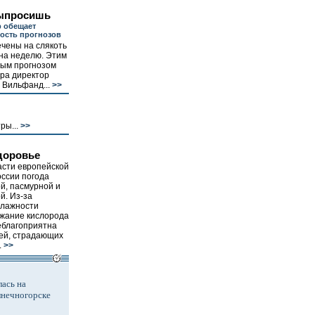
выпросишь
 обещает
ость прогнозов
чены на слякоть
на неделю. Этим
ым прогнозом
ра директор
 Вильфанд...
>>
ры...
>>
доровье
асти европейской
ссии погода
й, пасмурной и
й. Из-за
лажности
ржание кислорода
неблагоприятна
ей, страдающих
.
>>
ась на
лнечногорске