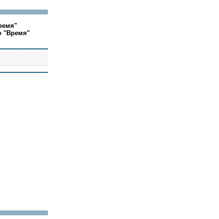
ремя"
о "Время"