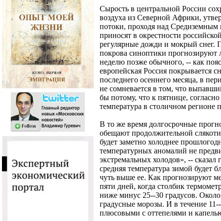
Сырость в центральной России сохр
воздуха из Северной Африки, утве
потоки, проходя над Средиземным 
приносят в окрестности российско
регулярные дожди и мокрый снег. 
покрова синоптики прогнозируют ли
неделю позже обычного, -- как по
европейская Россия покрывается 
последнего осеннего месяца, в пери
не сомневается в том, что выпавший
бы потому, что к пятнице, согласн
температура в столичном регионе п
В то же время долгосрочные прогн
обещают продолжительной слякоти.
будет заметно холоднее прошлогод
температурных аномалий не предв
экстремальных холодов», -- сказал 
средняя температура зимой будет б
чуть выше ее. Как прогнозируют ме
пяти дней, когда столбик термомет
ниже минус 25--30 градусов. Около 
градусные морозы. И в течение 11-
плюсовыми с оттепелями и капель