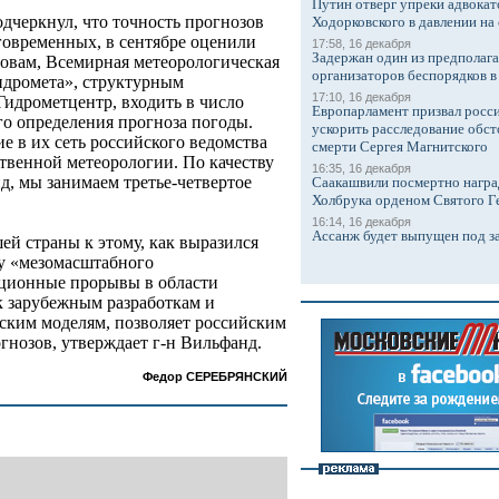
Путин отверг упреки адвокат
дчеркнул, что точность прогнозов
Ходорковского в давлении на 
говременных, в сентябре оценили
17:58, 16 декабря
Задержан один из предполаг
ловам, Всемирная метеорологическая
организаторов беспорядков 
идромета», структурным
17:10, 16 декабря
Гидрометцентр, входить в число
Европарламент призвал росси
о определения прогноза погоды.
ускорить расследование обст
ие в их сеть российского ведомства
смерти Сергея Магнитского
твенной метеорологии. По качеству
16:35, 16 декабря
д, мы занимаем третье-четвертое
Саакашвили посмертно награ
Холбрука орденом Святого Г
16:14, 16 декабря
Ассанж будет выпущен под з
ей страны к этому, как выразился
у «мезомасштабного
ционные прорывы в области
к зарубежным разработкам и
еским моделям, позволяет российским
гнозов, утверждает г-н Вильфанд.
Федор СЕРЕБРЯНСКИЙ