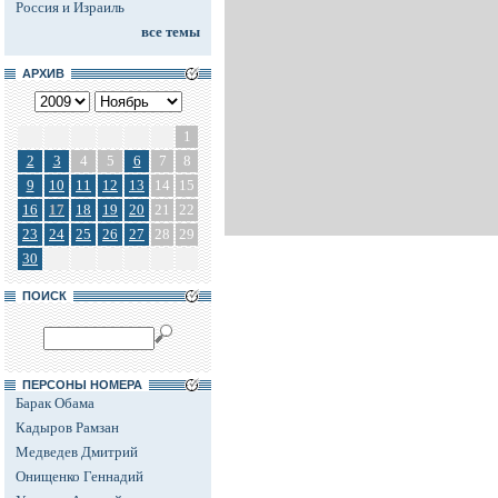
Россия и Израиль
все темы
АРХИВ
1
2
3
4
5
6
7
8
9
10
11
12
13
14
15
16
17
18
19
20
21
22
23
24
25
26
27
28
29
30
ПОИСК
ПЕРСОНЫ НОМЕРА
Барак Обама
Кадыров Рамзан
Медведев Дмитрий
Онищенко Геннадий