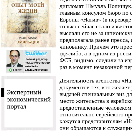
дипломат Шмуэль Полищук.
главным консулом бюро по 
Европы «Натив» (в переводе 
только сейчас стало известн
выслали его не за шпионску
предполагала ранее пресса, 
чиновнику. Причем это пре
где-либо, а в одном из росс
ФСБ, видимо, следили за из
раз в момент незаконной пер
Деятельность агентства «На
документов тех, кто желает 
выдачей специальных виз дл
место жительства в еврейско
предоставленные человеком
относительно еврейского п
кажутся представителям «На
они обращаются к служащим