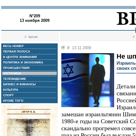
N°209
13 ноября 2009
//
Архив
/
ВЕСЬ НОМЕР
//
13.11.2009
ПЕРВАЯ ПОЛОСА
Не шп
В ЦЕНТРЕ ВНИМАНИЯ
Израиль
ПОЛИТИКА И ЭКОНОМИКА
своих с
ПРОИСШЕСТВИЯ
ЗАГРАНИЦА
ТЕЛЕВИДЕНИЕ
БИЗНЕС И ФИНАНСЫ
Детали
КУЛЬТУРА
связан
СПОРТ
Россией
КРОМЕ ТОГО
Израил
замешан израильтянин Шим
1980-е годы на Советский С
скандально прогремел совсем
года из России был выслан 