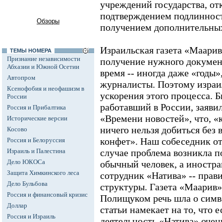
учреждений государства, отк
подтверждением подлиннос
Обзоры
получением дополнительных
Израильская газета «Маарив
ТЕМЫ НОМЕРА
Признание независимости
получение нужного документ
Абхазии и Южной Осетии
время -- иногда даже «годы
Автопром
журналисты. Поэтому израи
Ксенофобия и неофашизм в
ускорения этого процесса. 
России
работавший в России, заяви
Россия и Прибалтика
«Времени новостей», что, «
Исторические версии
ничего нельзя добиться без 
Косово
конфет». Наш собеседник от
Россия и Белоруссия
Израиль и Палестина
случае проблема возникла по
Дело ЮКОСа
обычный человек, а иностра
Защита Химкинского леса
сотрудник «Натива» -- прав
Дело Бульбова
структуры. Газета «Маарив» 
Россия и финансовый кризис
Полищуком речь шла о симв
Доллар
статьи намекает на то, что 
Россия и Израиль
деятельность «Натива» очен