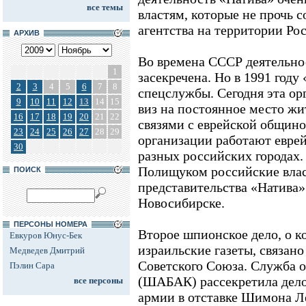
все темы
властям, которые не прочь с
агентства на территории Ро
АРХИВ
Во времена СССР деятельно
1
засекречена. Но в 1991 году
2
3
4
5
6
7
8
спецслужбы. Сегодня эта ор
9
10
11
12
13
14
15
виз на постоянное место жи
16
17
18
19
20
21
22
связями с еврейской общино
23
24
25
26
27
28
29
организации работают еврей
30
разных российских городах
Полищуком российские влас
ПОИСК
представительства «Натива»
Новосибирске.
ПЕРСОНЫ НОМЕРА
Второе шпионское дело, о к
Евкуров Юнус-Бек
израильские газеты, связан
Медведев Дмитрий
Советского Союза. Служба 
Пэлин Сара
(ШАБАК) рассекретила дело
все персоны
армии в отставке Шимона Ле