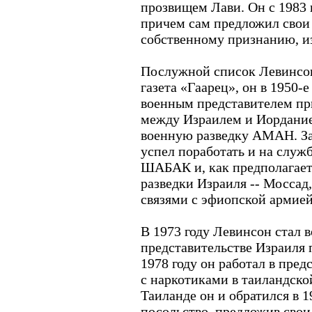
прозвищем Лави. Он с 1983 
причем сам предложил свои у
собственному признанию, и
Послужной список Левинсон
газета «Гаарец», он в 1950-
военным представителем п
между Израилем и Иордание
военную разведку АМАН. За
успел поработать и на служ
ШАБАК и, как предполагает
разведки Израиля -- Моссад
связями с эфиопской армией
В 1973 году Левинсон стал 
представительстве Израиля 
1978 году он работал в пре
с наркотиками в таиландско
Таиланде он и обратился в 1
посольство, предложив свои