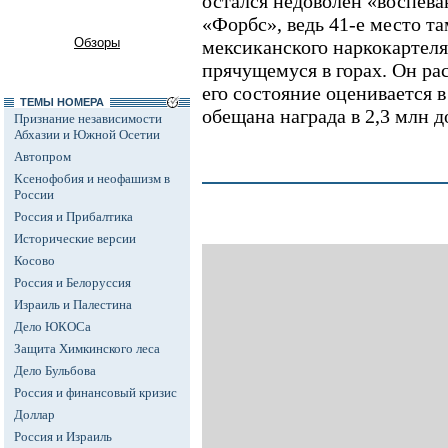
остался недоволен «воспева
«Форбс», ведь 41-е место т
Обзоры
мексиканского наркокартеля
прячущемуся в горах. Он ра
его состояние оценивается в 
ТЕМЫ НОМЕРА
обещана награда в 2,3 млн д
Признание независимости
Абхазии и Южной Осетии
Автопром
Ксенофобия и неофашизм в
России
Россия и Прибалтика
Исторические версии
Косово
Россия и Белоруссия
Израиль и Палестина
Дело ЮКОСа
Защита Химкинского леса
Дело Бульбова
Россия и финансовый кризис
Доллар
Россия и Израиль