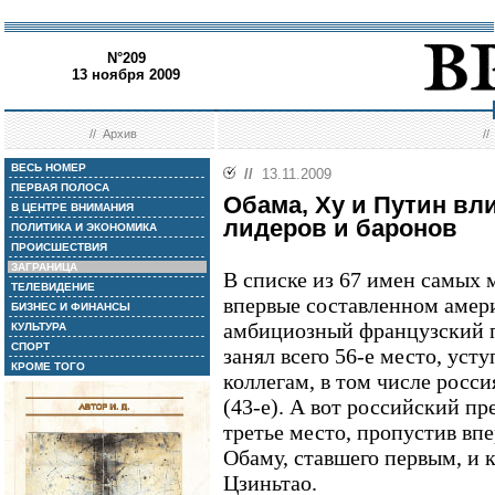
N°209
13 ноября 2009
//
Архив
/
ВЕСЬ НОМЕР
//
13.11.2009
ПЕРВАЯ ПОЛОСА
Обама, Ху и Путин вл
В ЦЕНТРЕ ВНИМАНИЯ
лидеров и баронов
ПОЛИТИКА И ЭКОНОМИКА
ПРОИСШЕСТВИЯ
ЗАГРАНИЦА
В списке из 67 имен самых
ТЕЛЕВИДЕНИЕ
впервые составленном аме
БИЗНЕС И ФИНАНСЫ
амбициозный французский п
КУЛЬТУРА
СПОРТ
занял всего 56-е место, уст
КРОМЕ ТОГО
коллегам, в том числе рос
(43-е). А вот российский п
третье место, пропустив вп
Обаму, ставшего первым, и 
Цзиньтао.