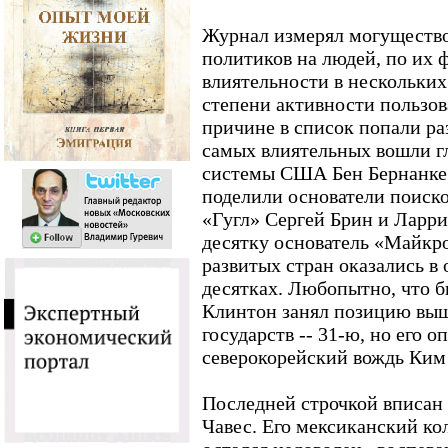
Журнал измерял могущество
политиков на людей, по их 
влиятельности в нескольких
степени активности пользов
причине в список попали ра
самых влиятельных вошли г
системы США Бен Бернанке (
поделили основатели поиск
«Гугл» Сергей Брин и Ларр
десятку основатель «Майкр
развитых стран оказались в 
десятках. Любопытно, что
Клинтон занял позицию выш
государств -- 31-ю, но его 
северокорейский вождь Ким
Последней строчкой вписан 
Чавес. Его мексиканский ко