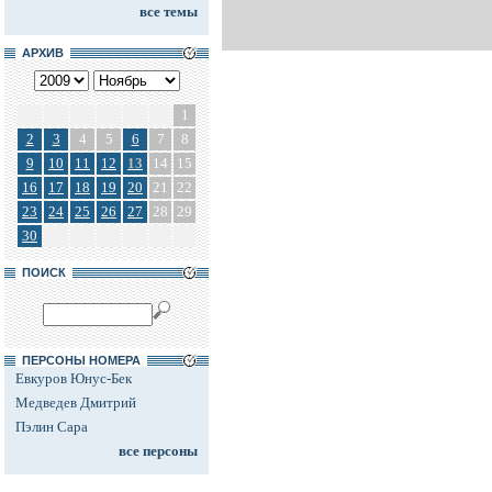
все темы
АРХИВ
1
2
3
4
5
6
7
8
9
10
11
12
13
14
15
16
17
18
19
20
21
22
23
24
25
26
27
28
29
30
ПОИСК
ПЕРСОНЫ НОМЕРА
Евкуров Юнус-Бек
Медведев Дмитрий
Пэлин Сара
все персоны