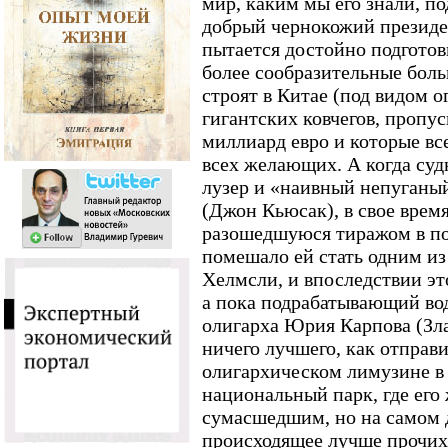
мир, каким мы его знали, по
добрый чернокожий президе
пытается достойно подготов
более сообразительные бол
строят в Китае (под видом 
гигантских ковчегов, пропус
миллиард евро и которые вс
всех желающих. А когда суд
лузер и «наивный непуганы
(Джон Кьюсак), в свое врем
разошедшуюся тиражом в по
помешало ей стать одним и
Хелмсли, и впоследствии эт
а пока подрабатывающий во
олигарха Юрия Карпова (Зла
ничего лучшего, как отправ
олигархическом лимузине в
национальный парк, где его 
сумасшедшим, но на самом
происходящее лучше прочи