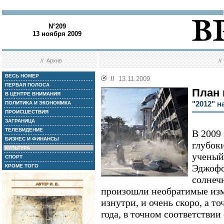
N°209
13 ноября 2009
//
Архив
/
ВЕСЬ НОМЕР
//
13.11.2009
ПЕРВАЯ ПОЛОСА
План 
В ЦЕНТРЕ ВНИМАНИЯ
"2012" н
ПОЛИТИКА И ЭКОНОМИКА
ПРОИСШЕСТВИЯ
ЗАГРАНИЦА
ТЕЛЕВИДЕНИЕ
В 2009
БИЗНЕС И ФИНАНСЫ
глубок
КУЛЬТУРА
ученый
СПОРТ
Эджофо
КРОМЕ ТОГО
солнеч
произошли необратимые изм
изнутри, и очень скоро, а т
года, в точном соответствии