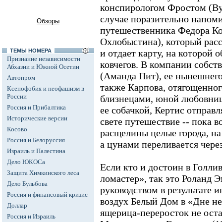
конспирологом Фростом (Ву
случае поразительно напо
Обзоры
путешественника Федора Ко
Охлобыстина), который расс
ТЕМЫ НОМЕРА
и отдает карту, на которой 
Признание независимости
ковчегов. В компании собст
Абхазии и Южной Осетии
(Аманда Пит), ее нынешнего
Автопром
также Карпова, отягощенно
Ксенофобия и неофашизм в
России
близнецами, юной любовниц
Россия и Прибалтика
ее собачкой, Кертис отправл
Исторические версии
свете путешествие -- пока 
Косово
расщелины целые города, на
Россия и Белоруссия
а цунами переливается через
Израиль и Палестина
Дело ЮКОСа
Если кто и достоин в Голлив
Защита Химкинского леса
ломастер», так это Роланд Э
Дело Бульбова
руководством в результате и
Россия и финансовый кризис
воздух Белый Дом в «Дне не
Доллар
ящерица-переросток не оста
Россия и Израиль