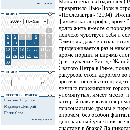
Манхэттена в «Годзилле» (1
все темы
превратило Нью-Йорк в огр
«Послезавтра» (2004). Имен
АРХИВ
фильма-катастрофы, вроде 
долго жить вместе с породив
1
неплохо чувствует себя и сег
2
3
4
5
6
7
8
Эммерих даже в столь тота
9
10
11
12
13
14
15
придерживается раз и навсе
16
17
18
19
20
21
22
кроме порции и впрямь сно
23
24
25
26
27
28
29
(разоружение Рио-де-Жаней
30
Святого Петра в Риме, пока
ПОИСК
ракурсов, стоят дорогого во
зрителю неизбежно придется
личные переживания героев 
упомянутых, имеет место, н
ПЕРСОНЫ НОМЕРА
Евкуров Юнус-Бек
которой наклевывается рома
Медведев Дмитрий
персональные драмы и пере
Пэлин Сара
впрочем, без особой фантази
все персоны
центральный участник всел
счастлив в браке? Да никогд