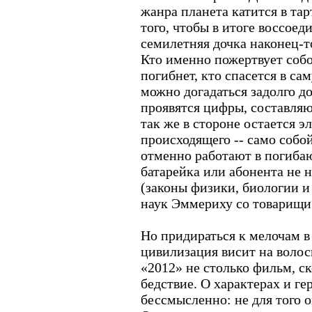
жанра планета катится в та
того, чтобы в итоге воссоед
семилетняя дочка наконец-т
Кто именно пожертвует собой
погибнет, кто спасется в с
можно догадаться задолго до
проявятся цифры, составля
так же в стороне остается 
происходящего -- само собо
отменно работают в погибаю
батарейка или абонента не 
(законы физики, биологии и
наук Эммериху со товарищи
Но придираться к мелочам в 
цивилизация висит на волос
«2012» не столько фильм, с
бедствие. О характерах и ге
бессмысленно: не для того 