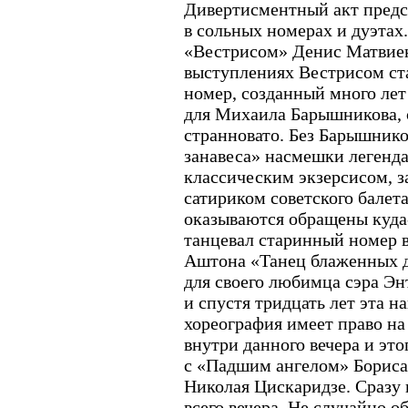
Дивертисментный акт предс
в сольных номерах и дуэтах
«Вестрисом» Денис Матвиен
выступлениях Вестрисом ста
номер, созданный много ле
для Михаила Барышникова, 
странновато. Без Барышнико
занавеса» насмешки легенда
классическим экзерсисом, 
сатириком советского балет
оказываются обращены куда-
танцевал старинный номер 
Аштона «Танец блаженных 
для своего любимца сэра Энт
и спустя тридцать лет эта н
хореография имеет право на
внутри данного вечера и эт
с «Падшим ангелом» Борис
Николая Цискаридзе. Сразу 
всего вечера. Не случайно о