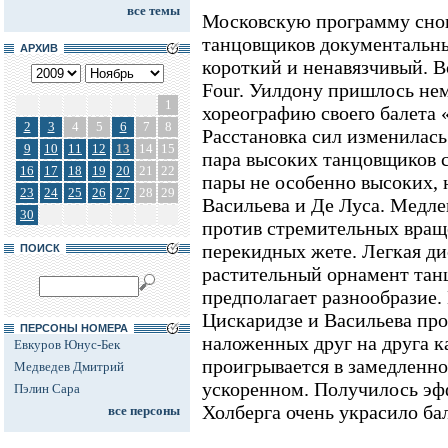
все темы
Московскую программу сно
танцовщиков документальны
АРХИВ
короткий и ненавязчивый. В
Four. Уилдону пришлось не
1
хореографию своего балета 
2
3
4
5
6
7
8
Расстановка сил изменилась 
9
10
11
12
13
14
15
пара высоких танцовщиков 
16
17
18
19
20
21
22
пары не особенно высоких, н
23
24
25
26
27
28
29
Васильева и Де Луса. Медл
30
против стремительных вращ
перекидных жете. Легкая ди
ПОИСК
растительный орнамент тан
предполагает разнообразие
Цискаридзе и Васильева про
ПЕРСОНЫ НОМЕРА
наложенных друг на друга к
Евкуров Юнус-Бек
проигрывается в замедленно
Медведев Дмитрий
ускоренном. Получилось эф
Пэлин Сара
Холберга очень украсило бал
все персоны