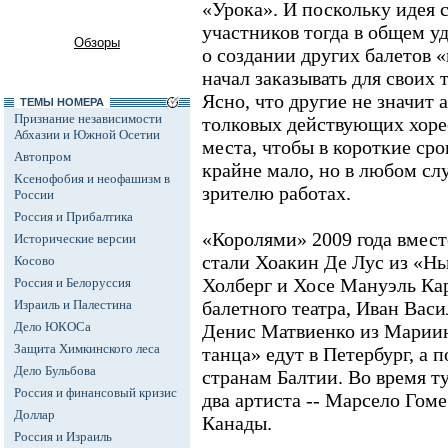
«Урока». И поскольку идея
участников тогда в общем у
Обзоры
о создании других балетов «
начал заказывать для своих
Ясно, что другие не значит 
ТЕМЫ НОМЕРА
Признание независимости
толковых действующих хорео
Абхазии и Южной Осетии
места, чтобы в короткие сро
Автопром
крайне мало, но в любом сл
Ксенофобия и неофашизм в
зрителю работах.
России
Россия и Прибалтика
«Королями» 2009 года вмес
Исторические версии
стали Хоакин Де Лус из «Н
Косово
Холберг и Хосе Мануэль Ка
Россия и Белоруссия
Израиль и Палестина
балетного театра, Иван Васи
Дело ЮКОСа
Денис Матвиенко из Марии
Защита Химкинского леса
танца» едут в Петербург, а 
Дело Бульбова
странам Балтии. Во время т
Россия и финансовый кризис
два артиста -- Марсело Гом
Доллар
Канады.
Россия и Израиль