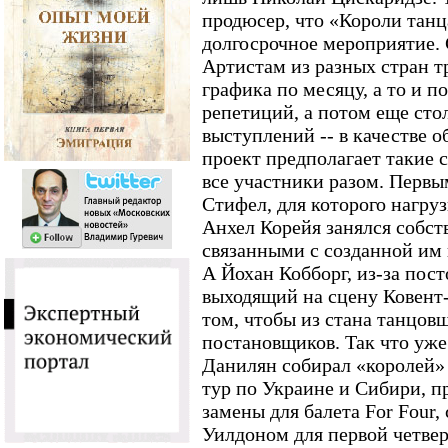
продюсер, что «Короли танц
долгосрочное мероприятие. 
Артистам из разных стран т
графика по месяцу, а то и п
репетиций, а потом еще сто
выступлений -- в качестве 
проект предполагает такие 
все участники разом. Первы
Стифел, для которого нагру
Анхел Корейя занялся собс
связанными с созданной им
А Йохан Кобборг, из-за пос
выходящий на сцену Ковент-
том, чтобы из стана танцов
постановщиков. Так что уже 
Данилян собирал «королей» 
тур по Украине и Сибири, п
замены для балета For Four
Уилдоном для первой четвер