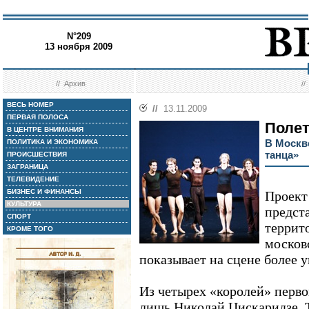
N°209
13 ноября 2009
//
Архив
/
ВЕСЬ НОМЕР
//
13.11.2009
ПЕРВАЯ ПОЛОСА
Полет
В ЦЕНТРЕ ВНИМАНИЯ
В Москв
ПОЛИТИКА И ЭКОНОМИКА
танца»
ПРОИСШЕСТВИЯ
ЗАГРАНИЦА
ТЕЛЕВИДЕНИЕ
БИЗНЕС И ФИНАНСЫ
Проект
КУЛЬТУРА
предста
СПОРТ
террит
КРОМЕ ТОГО
москов
показывает на сцене более 
Из четырех «королей» перво
лишь Николай Цискаридзе. Т