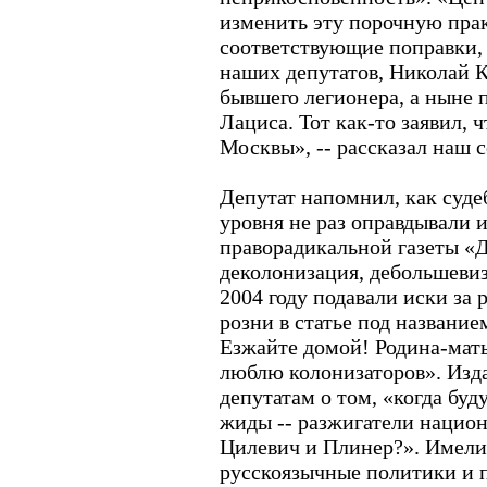
изменить эту порочную пра
соответствующие поправки, 
наших депутатов, Николай К
бывшего легионера, а ныне 
Лациса. Тот как-то заявил, ч
Москвы», -- рассказал наш 
Депутат напомнил, как суде
уровня не раз оправдывали 
праворадикальной газеты «
деколонизация, дебольшевиз
2004 году подавали иски за
розни в статье под названи
Езжайте домой! Родина-мать
люблю колонизаторов». Изд
депутатам о том, «когда бу
жиды -- разжигатели нацио
Цилевич и Плинер?». Имели
русскоязычные политики и 