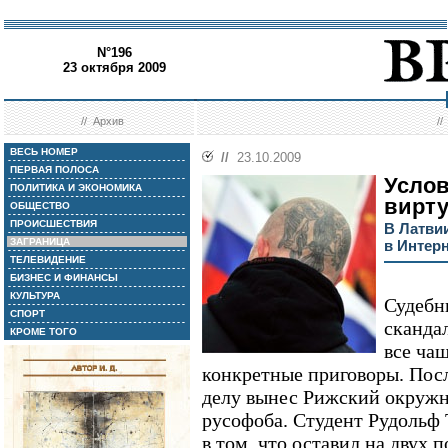
N°196
23 октября 2009
//
Архив
/
ВЕСЬ НОМЕР
//
23.10.2009
ПЕРВАЯ ПОЛОСА
Услов
ПОЛИТИКА И ЭКОНОМИКА
вирт
ОБЩЕСТВО
ПРОИСШЕСТВИЯ
В Латви
ЗАГРАНИЦА
в Интер
ТЕЛЕВИДЕНИЕ
БИЗНЕС И ФИНАНСЫ
КУЛЬТУРА
Судебн
СПОРТ
сканда
КРОМЕ ТОГО
все ча
конкретные приговоры. Пос
делу вынес Рижский окружн
русофоба. Студент Рудольф 
в том, что оставил на двух 