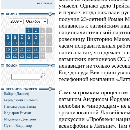
все темы
умысел. Однако дело Трейса -
и первое, когда наказали ру
АРХИВ
получил 23-летний Роман 
ненависть к латвийским нац
1
2
3
4
националистической партии 
5
6
7
8
9
10
11
ровесницу Викторию Маков
12
13
14
15
16
17
18
часам исправительных работ 
19
20
21
22
23
24
25
написала все, что думает о 
26
27
28
29
30
31
латышских легионеров СС. Д
ненавидит не только эсэсов
ПОИСК
Еще до суда Викторию увол
телефонной компании «Латт
ПЕРСОНЫ НОМЕРА
Самым громким процессом с
Байден Джозеф
латышом Андрисом Йорданс
Берлускони Сильвио
нелюбви к «инородцам» не в
Гамсахурдиа Звиад
организованной Латвийски
Кадыров Рамзан
дискуссии «Проблемы нациз
Медведев Дмитрий
ксенофобии в Латвии». Там 
Путин Владимир