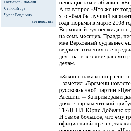
неонацистом и объявил: «Ев
Рахмонов Эмомали
А на вопрос «Что же их тогд
Сечин Игорь
Чуров Владимир
это «был бы лучший вариант
все персоны
года тюрьмы в марте 2008 год
Верховный суд неожиданно 
на семь месяцев. Правда, не
мае Верховный суд вынес е
вердикт: отменил все пред
дело на повторное рассмотр
делам.
«Закон о наказании расистов 
- заметил «Времени новосте
русскоязычной партии «Цен
Агешин. -- За примерами дал
днях с парламентской трибу
ТБ/ДННЛ Юрис Добелис кри
И самое большое, что ему гр
официальной прессе, так как
неприкосновенность». «Цен