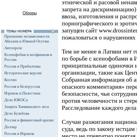
этнической и расовой ненави
запрета на дискриминацию) 
Обзоры
ввоза, изготовления и расп
порнографического и эротич
запущен сайт www.drossinter
ТЕМЫ НОМЕРА
Признание независимости
пожаловаться о нарушениях 
Абхазии и Южной Осетии
Автопром
Тем не менее в Латвии нет 
Ксенофобия и неофашизм в
по борьбе с ксенофобами в 
России
принципиальные одиночки 
Россия и Прибалтика
организации, такие как Цен
Исторические версии
Собранная информация об а
Косово
опасного комментария» пер
Россия и Белоруссия
безопасности, чьи сотрудн
Израиль и Палестина
против человечности и стер
Дело ЮКОСа
Защита Химкинского леса
Расследование каждого дела 
Дело Бульбова
Россия и финансовый кризис
Случаи разжигания национал
Доллар
суда, ведь по закону истцам
Россия и Израиль
место не превратно понятая