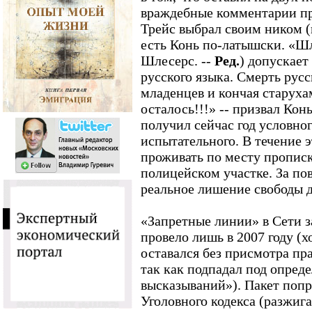
враждебные комментарии пр
Трейс выбрал своим ником (
есть Конь по-латышски. «Ш
Шлесерс. --
Ред.
) допускает
русского языка. Смерть русс
младенцев и кончая старуха
осталось!!!» -- призвал Конь
получил сейчас год условног
испытательного. В течение э
проживать по месту прописк
полицейском участке. За по
реальное лишение свободы д
«Запретные линии» в Сети з
провело лишь в 2007 году (х
оставался без присмотра пр
так как подпадал под опред
высказываний»). Пакет попра
Уголовного кодекса (разжиг