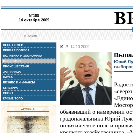
N°189
14 октября 2009
//
Архив
/
ВЕСЬ НОМЕР
//
14.10.2009
ПЕРВАЯ ПОЛОСА
Выпал
ПОЛИТИКА И ЭКОНОМИКА
Юрий Лу
ОБЩЕСТВО
выборов
ПРОИСШЕСТВИЯ
ЗАГРАНИЦА
НАУКА
БИЗНЕС И ФИНАНСЫ
Радост
КУЛЬТУРА
«сверх
СПОРТ
«Едино
КРОМЕ ТОГО
Мосгор
объявивший о намерении ост
градоначальника Юрий Лужк
политическое поле и привыч
крепкого хозяйственника. «