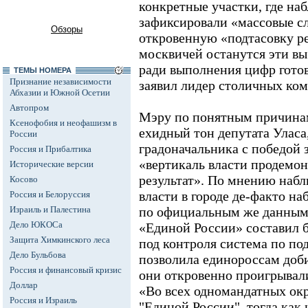
конкретные участки, где на
зафиксировали «массовые с
Обзоры
откровенную «подтасовку ре
москвичей останутся эти в
ради выполнения цифр готов
ТЕМЫ НОМЕРА
Признание независимости
заявил лидер столичных ко
Абхазии и Южной Осетии
Автопром
Мэру по понятным причинам
Ксенофобия и неофашизм в
ехидный тон депутата Уласа
России
градоначальника с победой 
Россия и Прибалтика
«вертикаль власти продемо
Исторические версии
результат». По мнению наб
Косово
власти в городе де-факто на
Россия и Белоруссия
Израиль и Палестина
по официальным же данным 
Дело ЮКОСа
«Единой России» составил 
Защита Химкинского леса
под контроля система по под
Дело Бульбова
позволила единороссам доби
Россия и финансовый кризис
они откровенно проигрывал
Доллар
«Во всех одномандатных ок
Россия и Израиль
"Единой России", тогда как 