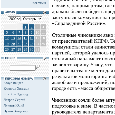
все темы
случаях, например там, где 
должны были победить предс
АРХИВ
заступился коммунист за п
«Справедливой России».
1
2
3
4
5
6
7
8
9
10
11
Столичные чиновники явно 
12
13
14
15
16
17
18
от представителей КПРФ. Т
19
20
21
22
23
24
25
коммунисты стали единств
26
27
28
29
30
31
партией, которой удалось п
столичный парламент новог
ПОИСК
заявил товарищу Уласу, что 
правительства не место для
результатов мониторинга из
ПЕРСОНЫ НОМЕРА
жалоб же и предложений, по
Клаус Вацлав
городе есть «масса обществ
Клинтон Хиллари
Кокойты Эдуард
Чиновники сочли более акт
Лавров Сергей
подготовке к зиме. В частно
Лужков Юрий
руководителя департамент
Путин Владимир