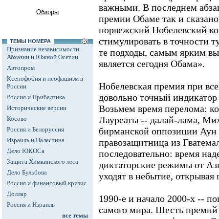
важными. В последнем абза
Обзоры
премии Обаме так и сказано:
норвежский Нобелевский ко
стимулировать в точности 
ТЕМЫ НОМЕРА
Признание независимости
те подходы, самым ярким вы
Абхазии и Южной Осетии
является сегодня Обама».
Автопром
Ксенофобия и неофашизм в
Нобелевская премия при все
России
довольно точный индикатор 
Россия и Прибалтика
Возьмем время перелома: кон
Исторические версии
Лауреаты -- далай-лама, Ми
Косово
Россия и Белоруссия
бирманской оппозиции Аун
Израиль и Палестина
правозащитница из Гватема
Дело ЮКОСа
последовательно: время над
Защита Химкинского леса
диктаторские режимы от Аз
Дело Бульбова
уходят в небытие, открывая
Россия и финансовый кризис
Доллар
1990-е и начало 2000-х -- п
Россия и Израиль
самого мира. Шесть премий 
все темы