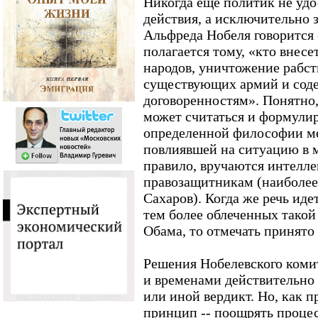
Никогда еще политик не удо
действия, а исключительно 
Альфреда Нобеля говорится 
полагается тому, «кто внесе
народов, уничтожение рабст
существующих армий и сод
договоренностям». Понятно
может считаться и формули
определенной философии м
повлиявшей на ситуацию в м
правило, вручаются интелл
правозащитникам (наиболее
Сахаров). Когда же речь иде
тем более облеченных такой
Обама, то отмечать принято
Решения Нобелевского комит
и временами действительно 
или иной вердикт. Но, как 
принцип -- поощрять проце