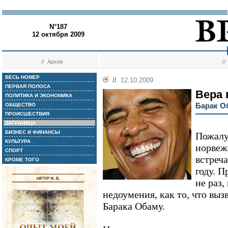
N°187
12 октября 2009
//
Архив
/
ВЕСЬ НОМЕР
//
12.10.2009
ПЕРВАЯ ПОЛОСА
Вера 
ПОЛИТИКА И ЭКОНОМИКА
Барак О
ОБЩЕСТВО
ПРОИСШЕСТВИЯ
ЗАГРАНИЦА
БИЗНЕС И ФИНАНСЫ
Пожалу
КУЛЬТУРА
норвеж
СПОРТ
встреча
КРОМЕ ТОГО
году. П
не раз,
недоумения, как то, что вы
Барака Обаму.