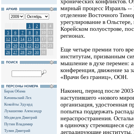
хронических конфликтов. О
мирный процесс Израиль -- 
АРХИВ
отделение Восточного Тимо
урегулирование в Ольстере,
1
2
3
4
Корейском полуострове, пос
5
6
7
8
9
10
11
регионах.
12
13
14
15
16
17
18
19
20
21
22
23
24
25
Еще четыре премии того вр
26
27
28
29
30
31
институтам, призванным си
мышление в духе перемен: 
ПОИСК
конференция, движение за з
«Врачи без границ», ООН.
ПЕРСОНЫ НОМЕРА
Наконец, период после 2003-
Барак Обама
наступившего «нового миров
Качиньский Лех
организация, удостоенная п
Кокойты Эдуард
попытка поддержать распа
Лукашенко Александр
нераспространения. Остальн
Медведев Дмитрий
Путин Владимир
в одиночку стремящиеся сдел
Тулин Дмитрий
деградирующие институты.