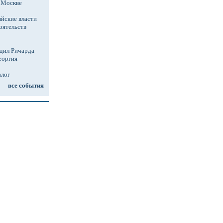
в Москве
йские власти
оятельств
дил Ричарда
еоргия
алог
все события