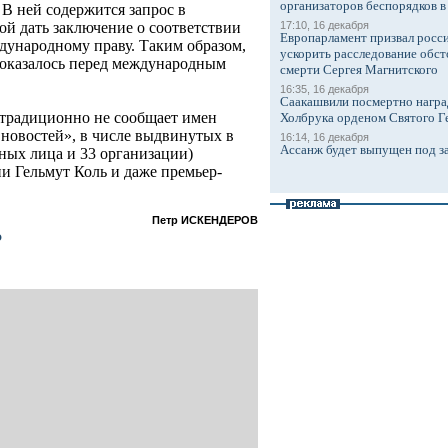
организаторов беспорядков 
В ней содержится запрос в
17:10, 16 декабря
й дать заключение о соответствии
Европарламент призвал росси
дународному праву. Таким образом,
ускорить расследование обст
 оказалось перед международным
смерти Сергея Магнитского
16:35, 16 декабря
Саакашвили посмертно награ
традиционно не сообщает имен
Холбрука орденом Святого Г
новостей», в числе выдвинутых в
16:14, 16 декабря
Ассанж будет выпущен под з
тных лица и 33 организации)
и Гельмут Коль и даже премьер-
Петр ИСКЕНДЕРОВ
о