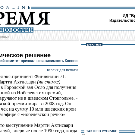
ИД "В
Издательств
/
поиск
ическое решение
ий комитет признал независимость Косово
версия для печати
ря экс-президент Финляндии 71-
Мартти Ахтисаари
(на снимке)
 в Городской зал Осло для получения
нной из Нобелевских премий,
вручают не в шведском Стокгольме, -
вской премии мира за 2008 год. Он
 чек на сумму 10 млн шведских крон
ом эфире с «нобелевской речью».
что выступление Мартти Ахтисаари
алуй, впервые после 1990 года, когда
ТАКЖЕ В РУБРИКЕ