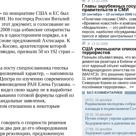
//
13.10.2008
Главы зарубежных госу
правительств в СМИ
и» по инициативе США и ЕС был
10 сентября -- 10 октября 2008 г
ОН. Но постпред России Виталий
«Политики глазами СМИ», сов
«Времени новостей» и компан
этот документ, и голосование не
«Медиалогия», -- это рейтинги
 2008 года албанские сепаратисты
персон, наиболее обсуждаемы
ь в одностороннем порядке, а в
прессе и эфире центральных т
основе предложений Ахтисаари. К
//
13.10.2008
 Косово, архитектором которой
США уменьшили списо
яндии, признали 50 из 192 стран --
террористов
Пхеньян объявил вчера, что в
демонтаж реактора в Енбене и
этот ядерный объект наблюда
а посту спецпосланника генсека
Международного агентства по
нозначный характер, -- напомнила
(МАГАТЭ). Это решение принято
 Центра по изучению современного
11 октября американцы наконе
Северную Корею из своего спис
вяноведения РАН Елена Гуськова. --
пособников терроризма»...
>>
видел свою задачу не в выработке
БЕЗ КОМMЕНТАРИЕВ
зывании готовой формулы одной из
18:51, 16 декабря
скандальные заявления,
Радикальная молодежь собрал
ятом отношении к некоторым
площади в подмосковном Со
18:32, 16 декабря
Путин отверг упреки адвокат
т говорить о спорности решения
Ходорковского в давлении на 
за два дня до его обнародования
17:58, 16 декабря
Задержан один из предполаг
бря резолюцию, предложенную