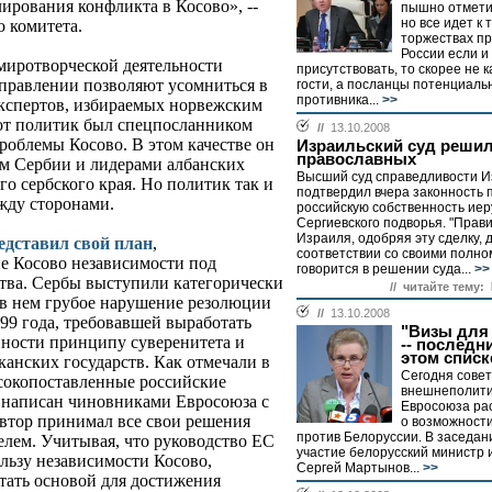
лирования конфликта в Косово», --
пышно отметит
но все идет к 
о комитета.
торжествах п
России если и
миротворческой деятельности
присутствовать, то скорее не 
правлении позволяют усомниться в
гости, а посланцы потенциаль
противника...
>>
экспертов, избираемых норвежским
тот политик был спецпосланником
//
13.10.2008
облемы Косово. В этом качестве он
Израильский суд решил
православных
ом Сербии и лидерами албанских
Высший суд справедливости И
го сербского края. Но политик так и
подтвердил вчера законность 
ду сторонами.
российскую собственность иер
Сергиевского подворья. "Прав
Израиля, одобряя эту сделку, 
едставил свой план
,
соответствии со своими полном
е Косово независимости под
говорится в решении суда...
>>
тва. Сербы выступили категорически
// читайте тему:
 в нем грубое нарушение резолюции
//
13.10.2008
9 года, требовавшей выработать
"Визы для
нности принципу суверенитета и
-- последн
этом списк
анских государств. Как отмечали в
Сегодня совет
сокопоставленные российские
внешнеполити
 написан чиновниками Евросоюза с
Евросоюза ра
втор принимал все свои решения
о возможност
против Белоруссии. В заседан
елем. Учитывая, что руководство ЕС
участие белорусский министр
ользу независимости Косово,
Сергей Мартынов...
>>
тать основой для достижения