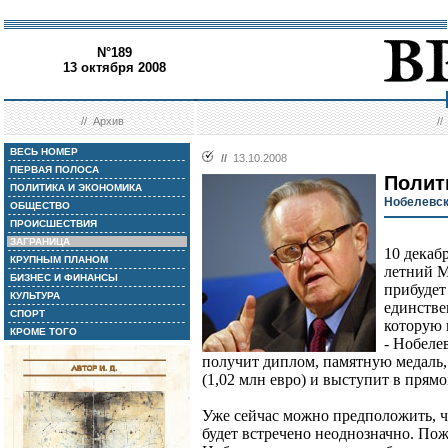
N°189
13 октября 2008
//
Архив
/
ВЕСЬ НОМЕР
//
13.10.2008
ПЕРВАЯ ПОЛОСА
Полит
ПОЛИТИКА И ЭКОНОМИКА
Нобелевск
ОБЩЕСТВО
ПРОИСШЕСТВИЯ
ЗАГРАНИЦА
10 декаб
КРУПНЫМ ПЛАНОМ
летний 
БИЗНЕС И ФИНАНСЫ
прибудет
КУЛЬТУРА
единстве
СПОРТ
которую 
КРОМЕ ТОГО
- Нобеле
получит диплом, памятную медаль,
(1,02 млн евро) и выступит в прям
Уже сейчас можно предположить, 
будет встречено неоднозначно. Пож