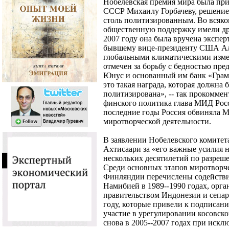
Нобелевская премия мира была пр
СССР Михаилу Горбачеву, решение
столь политизированным. Во всяко
общественную поддержку имели дру
2007 году она была вручена экспе
бывшему вице-президенту США Аль
глобальными климатическими изме
отмечен за борьбу с бедностью пр
Юнус и основанный им банк «Грами
это такая награда, которая должна 
политизирована», -- так прокомме
финского политика глава МИД Росс
последние годы Россия обвиняла 
миротворческой деятельности.
В заявлении Нобелевского комитета
Ахтисаари за «его важные усилия н
нескольких десятилетий по разре
Среди основных этапов миротворче
Финляндии перечислены содействи
Намибией в 1989--1990 годах, орг
правительством Индонезии и сепа
году, которые привели к подписан
участие в урегулировании косовско
снова в 2005--2007 годах при искл