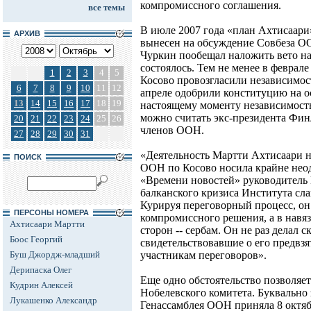
компромиссного соглашения.
все темы
В июле 2007 года «план Ахтисаар
АРХИВ
вынесен на обсуждение Совбеза О
Чуркин пообещал наложить вето на 
состоялось. Тем не менее в феврале
1
2
3
4
5
Косово провозгласили независимост
6
7
8
9
10
11
12
апреле одобрили конституцию на 
13
14
15
16
17
18
19
настоящему моменту независимость
можно считать экс-президента Финл
20
21
22
23
24
25
26
членов ООН.
27
28
29
30
31
«Деятельность Мартти Ахтисаари н
ПОИСК
ООН по Косово носила крайне неод
«Времени новостей» руководитель
балканского кризиса Института сла
Курируя переговорный процесс, он 
ПЕРСОНЫ НОМЕРА
компромиссного решения, а в навя
Ахтисаари Мартти
сторон -- сербам. Он не раз делал 
Боос Георгий
свидетельствовавшие о его предвз
Буш Джордж-младший
участникам переговоров».
Дерипаска Олег
Еще одно обстоятельство позволяе
Кудрин Алексей
Нобелевского комитета. Буквально 
Лукашенко Александр
Генассамблея ООН приняла 8 октя