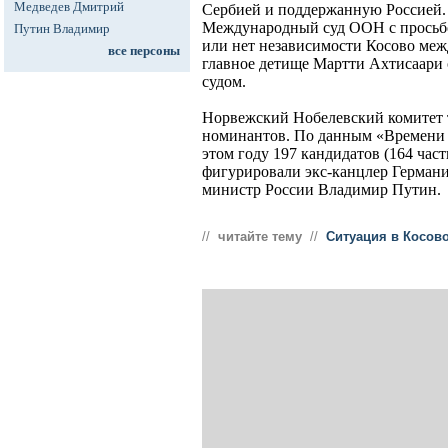
Медведев Дмитрий
Сербией и поддержанную Россией. 
Международный суд ООН с просьбо
Путин Владимир
или нет независимости Косово меж
все персоны
главное детище Мартти Ахтисаари
судом.
Норвежский Нобелевский комитет 
номинантов. По данным «Времени 
этом году 197 кандидатов (164 час
фигурировали экс-канцлер Германи
министр России Владимир Путин.
//
читайте тему
//
Ситуация в Косов