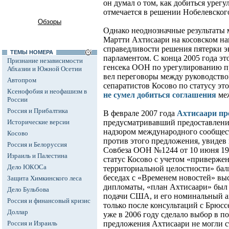
он думал о том, как добиться урегу
отмечается в решении Нобелевског
Обзоры
Однако неоднозначные результаты 
Мартти Ахтисаари на косовском на
справедливости решения пятерки 
ТЕМЫ НОМЕРА
парламентом. С конца 2005 года э
Признание независимости
генсека ООН по урегулированию пр
Абхазии и Южной Осетии
вел переговоры между руководств
Автопром
сепаратистов Косово по статусу это
Ксенофобия и неофашизм в
не сумел добиться соглашения
меж
России
Россия и Прибалтика
В феврале 2007 года
Ахтисаари пр
Исторические версии
предусматривавший предоставлени
надзором международного сообщес
Косово
против этого предложения, увидев
Россия и Белоруссия
Совбеза ООН №1244 от 10 июня 199
Израиль и Палестина
статус Косово с учетом «приверже
Дело ЮКОСа
территориальной целостности» балк
беседах с «Временем новостей» вы
Защита Химкинского леса
дипломаты, «план Ахтисаари» был
Дело Бульбова
подачи США, и его номинальный а
Россия и финансовый кризис
только после консультаций с Брюсс
Доллар
уже в 2006 году сделало выбор в п
Россия и Израиль
предложения Ахтисаари не могли с