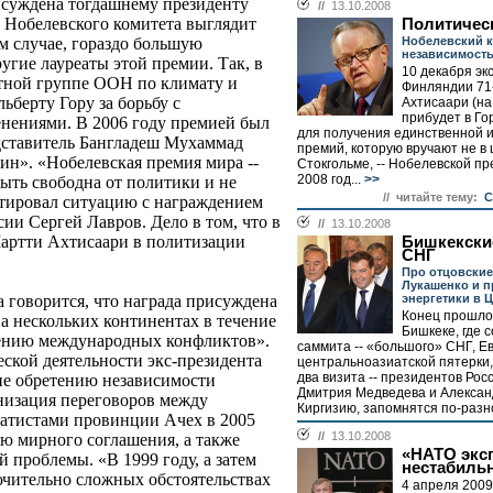
исуждена тогдашнему президенту
//
13.10.2008
 Нобелевского комитета выглядит
Политичес
Нобелевский к
м случае, гораздо большую
независимост
гие лауреаты этой премии. Так, в
10 декабря эк
ртной группе ООН по климату и
Финляндии 71
берту Гору за борьбу с
Ахтисаари (на
прибудет в Го
нениями. В 2006 году премией был
для получения единственной 
едставитель Бангладеш Мухаммад
премий, которую вручают не в
н». «Нобелевская премия мира --
Стокгольме, -- Нобелевской п
2008 год...
>>
быть свободна от политики и не
// читайте тему:
С
нтировал ситуацию с награждением
ии Сергей Лавров. Дело в том, что в
//
13.10.2008
Мартти Ахтисаари в политизации
Бишкекски
СНГ
Про отцовские
Лукашенко и 
энергетики в 
 говорится, что награда присуждена
Конец прошло
а нескольких континентах в течение
Бишкеке, где 
шению международных конфликтов».
саммита -- «большого» СНГ, Е
ской деятельности экс-президента
центральноазиатской пятерки
два визита -- президентов Рос
е обретению независимости
Дмитрия Медведева и Алексан
анизация переговоров между
Киргизию, запомнятся по-разно
ратистами провинции Ачех в 2005
//
13.10.2008
ию мирного соглашения, а также
«НАТО экс
й проблемы. «В 1999 году, а затем
нестабиль
ючительно сложных обстоятельствах
4 апреля 2009