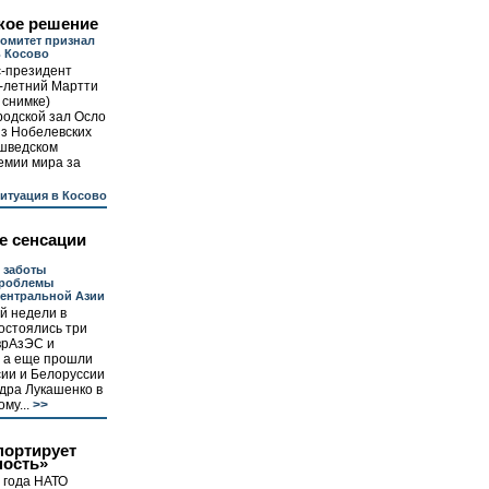
кое решение
омитет признал
ь Косово
с-президент
-летний Мартти
 снимке)
родской зал Осло
из Нобелевских
 шведском
ремии мира за
итуация в Косово
е сенсации
 заботы
проблемы
Центральной Азии
й недели в
состоялись три
врАзЭС и
, а еще прошли
сии и Белоруссии
дра Лукашенко в
му...
>>
портирует
ность»
 года НАТО