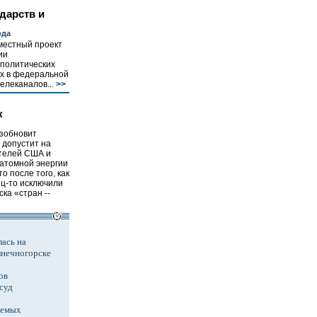
дарств и
ода
местный проект
ии
 политических
х в федеральной
елеканалов...
>>
к
озобновит
 допустит на
телей США и
 атомной энергии
 после того, как
ц-то исключили
ка «стран --
ась на
лнечногорске
ов
суд
аемых