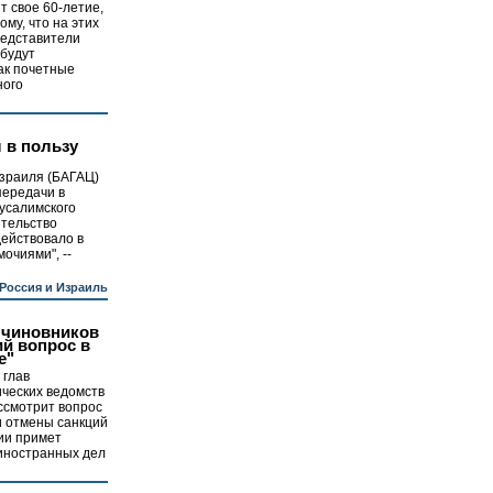
 свое 60-летие,
тому, что на этих
редставители
 будут
как почетные
ного
 в пользу
зраиля (БАГАЦ)
передачи в
усалимского
ительство
действовало в
очиями", --
Россия и Израиль
 чиновников
ий вопрос в
е"
 глав
ческих ведомств
ссмотрит вопрос
и отмены санкций
ии примет
 иностранных дел