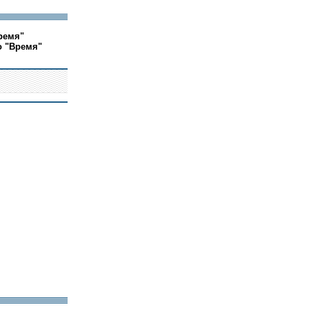
ремя"
о "Время"