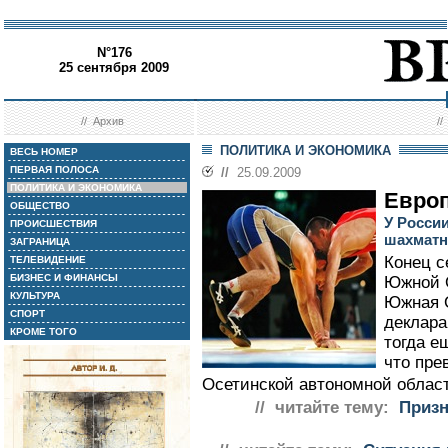
N°176
25 сентября 2009
//
Архив
/
ПОЛИТИКА И ЭКОНОМИКА
ВЕСЬ НОМЕР
ПЕРВАЯ ПОЛОСА
//
25.09.2009
ПОЛИТИКА И ЭКОНОМИКА
Европ
ОБЩЕСТВО
У России
ПРОИСШЕСТВИЯ
шахматн
ЗАГРАНИЦА
Конец с
ТЕЛЕВИДЕНИЕ
БИЗНЕС И ФИНАНСЫ
Южной О
КУЛЬТУРА
Южная О
СПОРТ
деклара
КРОМЕ ТОГО
тогда е
что пре
Осетинской автономной област
// читайте тему:
Призн