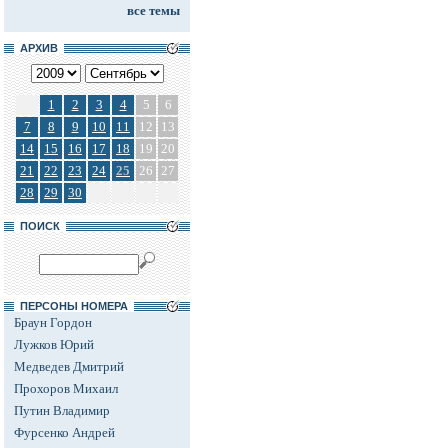
все темы
АРХИВ
1
2
3
4
5
6
7
8
9
10
11
12
13
14
15
16
17
18
19
20
21
22
23
24
25
26
27
28
29
30
ПОИСК
ПЕРСОНЫ НОМЕРА
Браун Гордон
Лужков Юрий
Медведев Дмитрий
Прохоров Михаил
Путин Владимир
Фурсенко Андрей