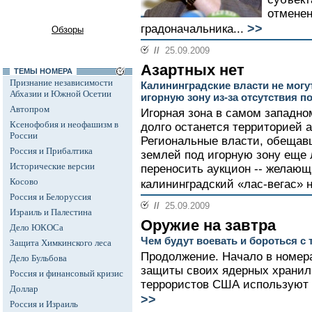
отмене
>>
градоначальника...
Обзоры
//
25.09.2009
Азартных нет
ТЕМЫ НОМЕРА
Признание независимости
Калининградские власти не могу
Абхазии и Южной Осетии
игорную зону из-за отсутствия п
Автопром
Игорная зона в самом западно
Ксенофобия и неофашизм в
долго останется территорией 
России
Региональные власти, обещав
Россия и Прибалтика
землей под игорную зону еще 
Исторические версии
переносить аукцион -- желающ
Косово
калининградский «лас-вегас» н
Россия и Белоруссия
//
25.09.2009
Израиль и Палестина
Оружие на завтра
Дело ЮКОСа
Чем будут воевать и бороться с 
Защита Химкинского леса
Продолжение. Начало в номера
Дело Бульбова
защиты своих ядерных хранил
Россия и финансовый кризис
террористов США используют с
Доллар
>>
Россия и Израиль