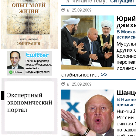
// читайте тему:
Ситуация 
//
25.09.2009
Юрий
джих
В Москв
исламск
Мусульм
других 
Колонно
перспек
исламс
>>
стабильности...
//
25.09.2009
Шанц
В Нижне
прямые
Нижний 
России 
считая 
по зако
субъект