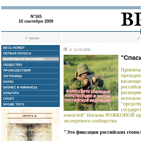
N°165
10 сентября 2009
//
Архив
/
ВЕСЬ НОМЕР
//
10.09.2009
ПЕРВАЯ ПОЛОСА
"Спас
ПОЛИТИКА И ЭКОНОМИКА
ОБЩЕСТВО
Принятые
ПРОИСШЕСТВИЯ
президен
ЗАГРАНИЦА
касающие
НАУКА
российск
БИЗНЕС И ФИНАНСЫ
расширяю
КУЛЬТУРА
использо
СПОРТ
"предотв
КРОМЕ ТОГО
государс
новостей" Наталье РОЖКОВОЙ про
экспертного сообщества.
"Это фиксация российских геопо