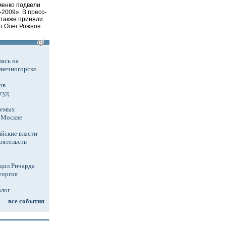
менко подвели
2009». В пресс-
 также приняли
 Олег Рожнов...
ась на
лнечногорске
ов
суд
аемых
в Москве
йские власти
оятельств
дил Ричарда
еоргия
алог
все события