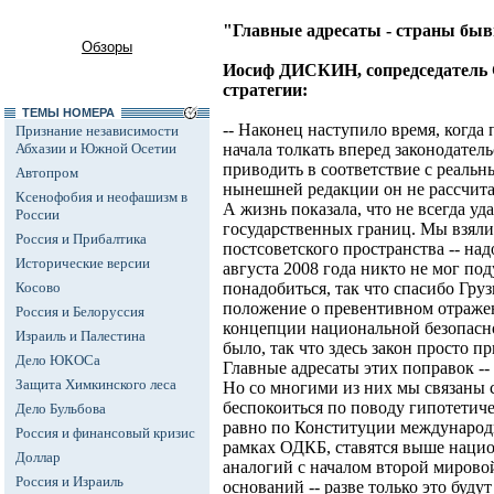
"Главные адресаты - страны бы
Обзоры
Иосиф ДИСКИН, сопредседатель 
стратегии:
ТЕМЫ НОМЕРА
-- Наконец наступило время, когда
Признание независимости
Абхазии и Южной Осетии
начала толкать вперед законодател
приводить в соответствие с реальн
Автопром
нынешней редакции он не рассчит
Ксенофобия и неофашизм в
А жизнь показала, что не всегда уда
России
государственных границ. Мы взяли
Россия и Прибалтика
постсоветского пространства -- над
Исторические версии
августа 2008 года никто не мог под
Косово
понадобиться, так что спасибо Гру
положение о превентивном отражен
Россия и Белоруссия
концепции национальной безопаснос
Израиль и Палестина
было, так что здесь закон просто п
Дело ЮКОСа
Главные адресаты этих поправок -
Защита Химкинского леса
Но со многими из них мы связаны
беспокоиться по поводу гипотетиче
Дело Бульбова
равно по Конституции международн
Россия и финансовый кризис
рамках ОДКБ, ставятся выше нацио
Доллар
аналогий с началом второй мирово
Россия и Израиль
оснований -- разве только это буду