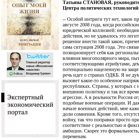
Татьяна СТАНОВАЯ, руководител
Центра политических технологий
-- Особой интриги тут нет, закон п
августе 2008 года, когда российски
юридической коллизией: необходим
действия, но не удавалось это лег
решение внести такой закон, приче
сама ситуация 2008 года. Это связа
позиционирует себя как региональн
влияния многополярного мира, пыт
соответствующими атрибутами, демо
потенциально нацеленную на защит
речь идет о странах ОДКБ. Я не ду
вызовет какое-то особенное напря
республиках. Страны, у которых с
внешнюю политику и так все врем
агрессии. А в реальности Россия о
подобные военные операции. И даж
начале военных действий, мне каже
доли сомнения. Кроме того, отсутс
войну, так что поправки просто пр
соответствие с реальностью и фик
амбиции. Скорее это формальность
переменам.