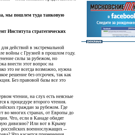
на, мы пошлем туда танковую
т Института стратегических
а для действий в экстремальной
ле войны с Грузией в прошлом году.
енение силы за рубежом, но
ока внести этот вопрос на
ко это не всегда возможно, нужна
кое решение без отсрочек, так как
кция. Без правовой базы все это
ервом чтении, на слух есть неясные
тся к процедуре второго чтения.
ийских граждан за рубежом. Где
т во многих странах, от Европы до
ии. Что, если в Канаде обидят
овую дивизию? Или вот в Крыму
е российских военнослужащих --
рава? Что касается применения