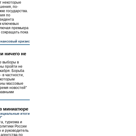
т некоторые
шения, по-
ке государства.
ния по
езидента
м ключевых
ключая премьера
 сокращать пока
инансовый кризис
и ничего не
"
е выборы в
ны пройти не
кабря. Борьба
- в частности,
екоторым
аны массовые
ремя новостей"
главными
в миниатюре
ициальные итоги
9"
а, туризма и
олитики России
 и руководитель
агентства по