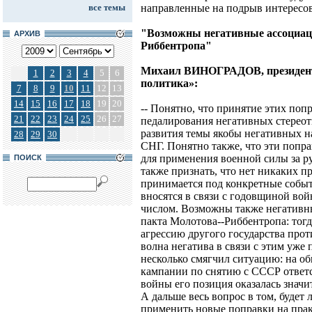
все темы
направленные на подрыв интересов
"Возможны негативные ассоциаци
АРХИВ
Риббентропа"
Михаил ВИНОГРАДОВ, президент
1
2
3
4
5
6
политика»:
7
8
9
10
11
12
13
14
15
16
17
18
19
20
-- Понятно, что принятие этих попр
21
22
23
24
25
26
27
педалирования негативных стереот
развития темы якобы негативных н
28
29
30
СНГ. Понятно также, что эти попр
для применения военной силы за р
ПОИСК
также признать, что нет никаких пр
принимается под конкретные событ
вносятся в связи с годовщиной вой
числом. Возможны также негативны
пакта Молотова--Риббентропа: тог
агрессию другого государства прот
волна негатива в связи с этим уже 
несколько смягчил ситуацию: на о
кампании по снятию с СССР ответс
войны его позиция оказалась значи
А дальше весь вопрос в том, будет 
применить новые поправки на прак