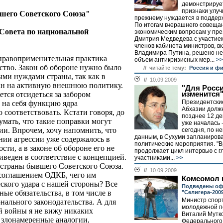
демонстрируе
признаки улуч
вшего Советского Союза"
прежнему нуждается в поддерж
По итогам вчерашнего совеща
Совета по национальной
экономическим вопросам у пр
Дмитрия Медведева с участие
членов кабинета министров, в
Владимира Путина, решено не
 правоприменительная практика
объем антикризисных мер...
>>
ьство. Закон об обороне нужно было
// читайте тему:
Россия и ф
ыми нуждами страны, так как в
//
10.09.2009
ан на активную внешнюю политику.
"Для Росси
ется отсидеться за забором
изменится
Президентски
 на себя функцию ядра
Абхазии долж
о соответствовать. Кстати говоря, до
позднее 12 де
умать, что такие поправки могут
уже началась -
зии. Впрочем, хочу напомнить, что
сегодня, по н
данным, в Сухуми запланиров
ии агрессии уже содержалось в
политические мероприятия. "В
ти, а в законе об обороне его не
продолжает цикл интервью с 
риведен в соответствие с концепцией.
участниками...
>>
- страны бывшего Советского Союза.
//
10.09.2009
 соглашением ОДКБ, чего им
Комсомол 
ского удара с нашей стороны? Все
Подведены оф
ые обязательства, в том числе в
"Селигера-200
Министр спорт
нального законодательства. А для
молодежной п
й войны я не вижу никаких
Виталий Мутко
т злонамеренные аналогии,
Федерального 