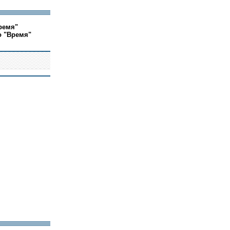
ремя"
о "Время"