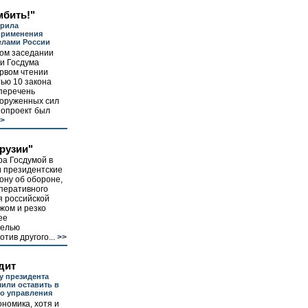
мбить!"
ирила
применения
елами России
вом заседании
и Госдума
рвом чтении
тью 10 закона
перечень
ооруженных сил
нопроект был
>
рузии"
ра Госдумой в
и президентские
кону об обороне,
перативного
я российской
жом и резко
ее
целью
тив другого...
>>
дит
у президента
или оставить в
о управления
ономика, хотя и