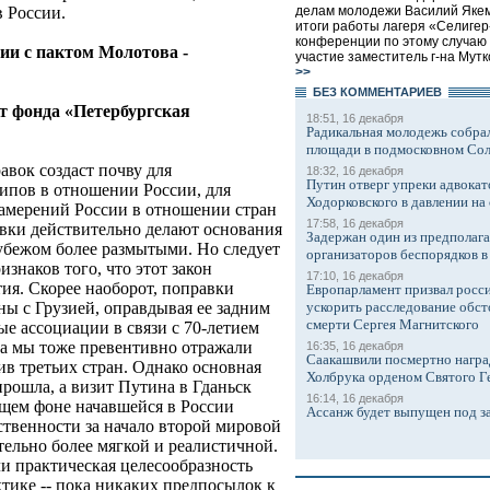
 России.
делам молодежи Василий Яке
итоги работы лагеря «Селигер-
конференции по этому случаю
и с пактом Молотова -
участие заместитель г-на Мутко
>>
БЕЗ КОМMЕНТАРИЕВ
 фонда «Петербургская
18:51, 16 декабря
Радикальная молодежь собрал
площади в подмосковном Со
авок создаст почву для
18:32, 16 декабря
Путин отверг упреки адвокат
ипов в отношении России, для
Ходорковского в давлении на 
амерений России в отношении стран
17:58, 16 декабря
авки действительно делают основания
Задержан один из предполаг
убежом более размытыми. Но следует
организаторов беспорядков 
изнаков того, что этот закон
17:10, 16 декабря
ия. Скорее наоборот, поправки
Европарламент призвал росси
ны с Грузией, оправдывая ее задним
ускорить расследование обст
смерти Сергея Магнитского
е ассоциации в связи с 70-летием
да мы тоже превентивно отражали
16:35, 16 декабря
Саакашвили посмертно награ
ив третьих стран. Однако основная
Холбрука орденом Святого Г
прошла, а визит Путина в Гданьск
16:14, 16 декабря
бщем фоне начавшейся в России
Ассанж будет выпущен под з
твенности за начало второй мировой
тельно более мягкой и реалистичной.
ли практическая целесообразность
тике -- пока никаких предпосылок к