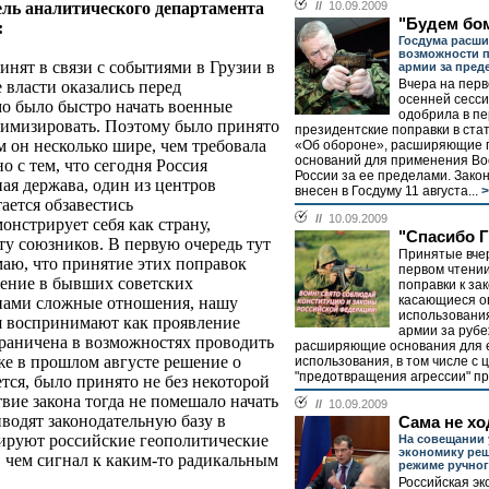
ь аналитического департамента
//
10.09.2009
"Будем бо
:
Госдума расш
возможности 
ринят в связи с событиями в Грузии в
армии за пред
Вчера на пер
е власти оказались перед
осенней сесси
о было быстро начать военные
одобрила в пе
итимизировать. Поэтому было принято
президентские поправки в ста
м он несколько шире, чем требовала
«Об обороне», расширяющие 
оснований для применения В
но с тем, что сегодня Россия
России за ее пределами. Зако
ая держава, один из центров
внесен в Госдуму 11 августа...
>
ается обзавестись
//
10.09.2009
нстрирует себя как страну,
"Спасибо Г
у союзников. В первую очередь тут
Принятые вче
маю, что принятие этих поправок
первом чтени
жение в бывших советских
поправки к за
касающиеся о
 нами сложные отношения, нашу
использовани
я воспринимают как проявление
армии за рубе
граничена в возможностях проводить
расширяющие основания для 
е в прошлом августе решение о
использования, в том числе с 
"предотвращения агрессии" про
тся, было принято не без некоторой
твие закона тогда не помешало начать
//
10.09.2009
иводят законодательную базу в
Сама не хо
сируют российские геополитические
На совещании 
экономику реш
, чем сигнал к каким-то радикальным
режиме ручног
Российская эк