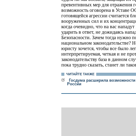
превентивных мер для отражения г
возможность оговорена в Уставе 
готовящейся агрессии считается бл
вооруженных сил и их концентраци
когда очевидно, что на вас нападут
ударить в ответ, не дожидаясь нап
Безопасности. Зачем тогда нужно по
национальном законодательстве? Н
юристу хочется, чтобы все было ле
интерпретируемая, четкая и не пр
законодательству база в данном слу
пока трудно сказать, станет ли так
ЧИТАЙТЕ ТАКЖЕ
Госдума расширила возможности
России