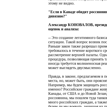
этому не видно.
"Если в Канаде обидят россияни
дивизию?"
Александр КОНОВАЛОВ, президен
оценок и анализа:
-- Это создание легитимного базис
ситуации. Такой вопрос возник пос
Раньше закон также разрешал прим
требовалось в течение короткого ср
рассмотрение верхней палаты. Одна
процедура, позволяющая принять та
иногда требуется молниеносная реа
может выглядеть двусмысленно.
Правда, в законе, предлагаемом в п
места, но, может быть, они проясня
Например, мы будем защищать росс
именно? Российские граждане живу
Канады, от США и до Новой Зеланд
россиянина, мы пошлем туда танк
много российских граждан, а такж
будем ли мы воевать, защищая их п