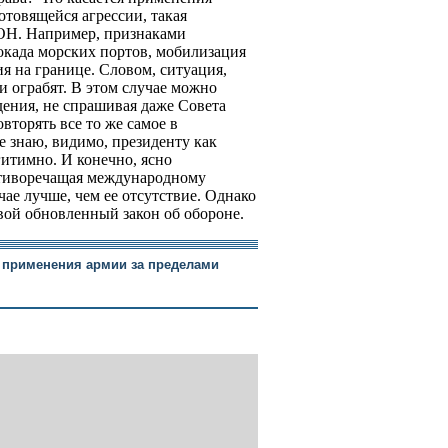
отовящейся агрессии, такая
ООН. Например, признаками
окада морских портов, мобилизация
я на границе. Словом, ситуация,
 и ограбят. В этом случае можно
адения, не спрашивая даже Совета
вторять все то же самое в
е знаю, видимо, президенту как
гитимно. И конечно, ясно
отиворечащая международному
чае лучше, чем ее отсутствие. Однако
овой обновленный закон об обороне.
 применения армии за пределами