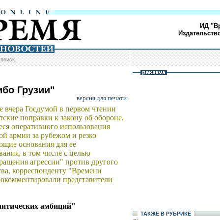
ИД "В
Издательств
/
поиск
ибо Грузии"
версия для печати
 вчера Госдумой в первом чтении
тские поправки к закону об обороне,
ся оперативного использования
ой армии за рубежом и резко
щие основания для ее
вания, в том числе с целью
ращения агрессии" против другого
тва, корреспонденту "Времени
комментировали представители
литических амбиций"
ТАКЖЕ В РУБРИКЕ