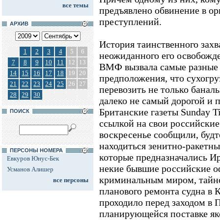
все темы
предъявлено обвинение в ор
преступлений.
АРХИВ
История таинственного захва
1
2
3
4
5
6
неожиданного его освобожд
7
8
9
10
11
12
13
ВМФ вызвала самые разные 
14
15
16
17
18
19
20
предположения, что сухогру
21
22
23
24
25
26
27
перевозить не только баналь
28
29
30
далеко не самый дорогой и 
Британские газеты Sunday Ti
ПОИСК
ссылкой на свои российские
воскресенье сообщили, будт
находиться зенитно-ракетны
ПЕРСОНЫ НОМЕРА
которые предназначались Ир
Евкуров Юнус-Бек
некие бывшие российские о
Усманов Алишер
криминальным миром, тайно
все персоны
планового ремонта судна в 
проходило перед заходом в 
планирующейся поставке як