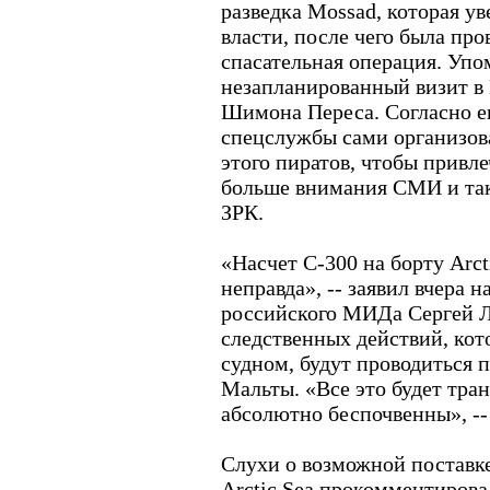
разведка Mossad, которая у
власти, после чего была пр
спасательная операция. Упом
незапланированный визит в
Шимона Переса. Согласно е
спецслужбы сами организова
этого пиратов, чтобы привле
больше внимания СМИ и так
ЗРК.
«Насчет С-300 на борту Arct
неправда», -- заявил вчера 
российского МИДа Сергей Ла
следственных действий, кот
судном, будут проводиться 
Мальты. «Все это будет тра
абсолютно беспочвенны», -- 
Слухи о возможной поставк
Arctic Sea прокомментирова