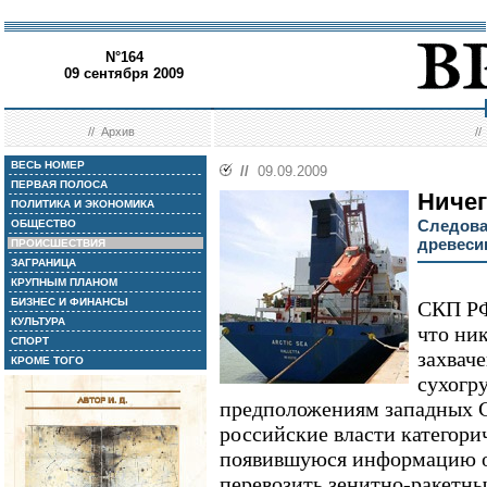
N°164
09 сентября 2009
//
Архив
/
ВЕСЬ НОМЕР
//
09.09.2009
ПЕРВАЯ ПОЛОСА
Ничег
ПОЛИТИКА И ЭКОНОМИКА
Следова
ОБЩЕСТВО
древеси
ПРОИСШЕСТВИЯ
ЗАГРАНИЦА
КРУПНЫМ ПЛАНОМ
БИЗНЕС И ФИНАНСЫ
СКП РФ
КУЛЬТУРА
что ни
СПОРТ
захвач
КРОМЕ ТОГО
сухогру
предположениям западных С
российские власти категори
появившуюся информацию о 
перевозить зенитно-ракетны