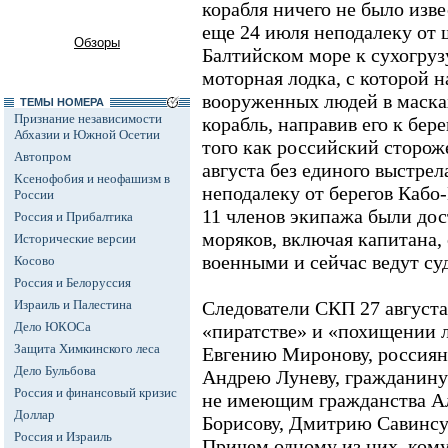
корабля ничего не было изв
еще 24 июля неподалеку от 
Обзоры
Балтийском море к сухогруз
моторная лодка, с которой н
вооруженных людей в маска
ТЕМЫ НОМЕРА
Признание независимости
корабль, направив его к бе
Абхазии и Южной Осетии
того как российский сторож
Автопром
августа без единого выстрел
Ксенофобия и неофашизм в
неподалеку от берегов Кабо-
России
11 членов экипажа были дос
Россия и Прибалтика
моряков, включая капитана, 
Исторические версии
военными и сейчас ведут су
Косово
Россия и Белоруссия
Израиль и Палестина
Следователи СКП 27 августа
Дело ЮКОСа
«пиратстве» и «похищении 
Защита Химкинского леса
Евгению Миронову, россия
Дело Бульбова
Андрею Луневу, гражданин
Россия и финансовый кризис
не имеющим гражданства Ал
Доллар
Борисову, Дмитрию Савинс
Россия и Израиль
Причем одному из них, кому