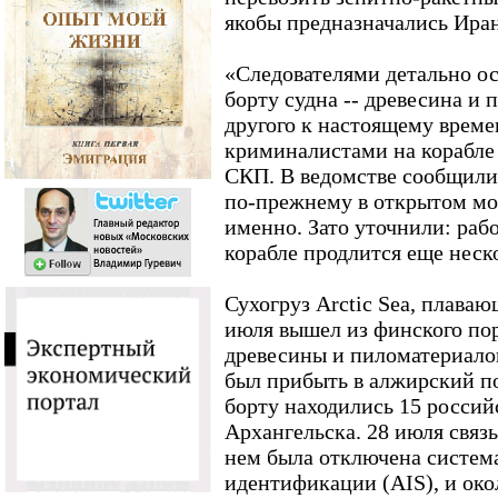
якобы предназначались Иран
«Следователями детально ос
борту судна -- древесина и
другого к настоящему време
криминалистами на корабле 
СКП. В ведомстве сообщили,
по-прежнему в открытом море
именно. Зато уточнили: раб
корабле продлится еще неск
Сухогруз Arctic Sea, плава
июля вышел из финского пор
древесины и пиломатериалов
был прибыть в алжирский по
борту находились 15 россий
Архангельска. 28 июля связь
нем была отключена систем
идентификации (AIS), и окол