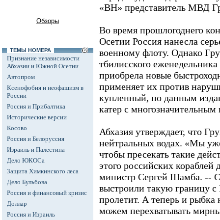
«ВН» представитель МВД Г
Обзоры
Во время прошлогоднего ко
Осетии Россия нанесла сер
ТЕМЫ НОМЕРА
военному флоту. Однако Гру
Признание независимости
тбилисского еженедельника
Абхазии и Южной Осетии
приобрела новые быстроход
Автопром
применяет их против наруши
Ксенофобия и неофашизм в
России
купленный, по данным изда
Россия и Прибалтика
катер с многозначительным
Исторические версии
Косово
Абхазия утверждает, что Гру
Россия и Белоруссия
нейтральных водах. «Мы уже
Израиль и Палестина
чтобы пресекать такие дейс
Дело ЮКОСа
этого российских кораблей д
Защита Химкинского леса
министр Сергей Шамба. -- 
Дело Бульбова
выстроили такую границу с 
Россия и финансовый кризис
пролетит. А теперь и рыбка
Доллар
можем перехватывать мирные
Россия и Израиль