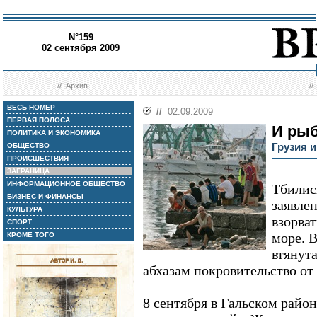
N°159
02 сентября 2009
//
Архив
/
ВЕСЬ НОМЕР
//
02.09.2009
ПЕРВАЯ ПОЛОСА
И рыб
ПОЛИТИКА И ЭКОНОМИКА
Грузия 
ОБЩЕСТВО
ПРОИСШЕСТВИЯ
ЗАГРАНИЦА
ИНФОРМАЦИОННОЕ ОБЩЕСТВО
Тбилис
БИЗНЕС И ФИНАНСЫ
заявле
КУЛЬТУРА
взорва
СПОРТ
море. 
КРОМЕ ТОГО
втянут
абхазам покровительство от
8 сентября в Гальском райо