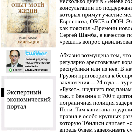
несколько дней в Женеве со
консультации по поддержани
которых примут участие ме
Евросоюза, ОБСЕ и ООН. Эт
как пояснил «Времени ново
Сергей Шамба, в качестве 
«решить вопрос цивилизова
Абхазия возмущена тем, что
регулярно арестовывает кора
республики или из нее. В н
Грузия приговорила к бесп
заключения -- 24 года -- ту
«Букет», шедшего под панам
тыс. т бензина и 700 т дизт
пограничная полиция задерж
Поти. Там капитана осудил
правил в особо крупных раз
которую Тбилиси считает «
впредь будем задерживать су