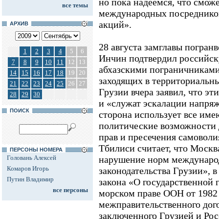
но пока надеемся, что смо
все темы
международных посредников
акций».
АРХИВ
28 августа замглавы погран
1
2
3
4
5
6
Инчин подтвердил российск
7
8
9
10
11
12
13
абхазскими пограничниками
14
15
16
17
18
19
20
заходящих в территориальн
21
22
23
24
25
26
27
Грузии вчера заявил, что э
28
29
30
и «служат эскалации напря
ПОИСК
сторона использует все име
политические возможности 
прав и пресечения самоволи
Тбилиси считает, что Москв
ПЕРСОНЫ НОМЕРА
Головань Алексей
нарушение норм международ
Комаров Игорь
законодательства Грузии», в
Путин Владимир
закона «О государственной 
все персоны
морском праве ООН от 1982 
межправительственного дого
заключенного Грузией и Рос