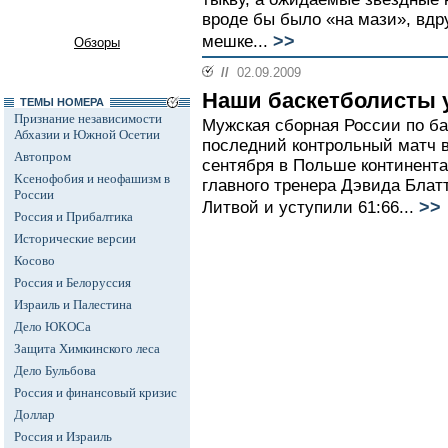
вроде бы было «на мази», вдр
>>
мешке...
Обзоры
//
02.09.2009
Наши баскетболисты 
ТЕМЫ НОМЕРА
Признание независимости
Мужская сборная России по ба
Абхазии и Южной Осетии
последний контрольный матч 
Автопром
сентября в Польше континент
Ксенофобия и неофашизм в
главного тренера Дэвида Блат
России
>>
Литвой и уступили 61:66...
Россия и Прибалтика
Исторические версии
Косово
Россия и Белоруссия
Израиль и Палестина
Дело ЮКОСа
Защита Химкинского леса
Дело Бульбова
Россия и финансовый кризис
Доллар
Россия и Израиль