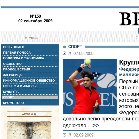
N°159
02 сентября 2009
//
Архив
/
СПОРТ
ВЕСЬ НОМЕР
ПЕРВАЯ ПОЛОСА
//
02.09.2009
ПОЛИТИКА И ЭКОНОМИКА
Кругл
ОБЩЕСТВО
Федерер 
ПРОИСШЕСТВИЯ
миллио
ЗАГРАНИЦА
Первый 
ИНФОРМАЦИОННОЕ ОБЩЕСТВО
БИЗНЕС И ФИНАНСЫ
США по 
КУЛЬТУРА
сенсаци
СПОРТ
которых
КРОМЕ ТОГО
этого ч
Федерер
довольно легко преодолели п
>>
одержала...
//
02.09.2009