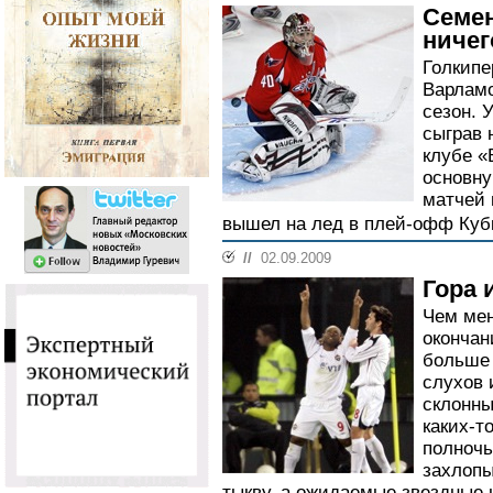
Семен
ничег
Голкипе
Варламо
сезон. 
сыграв 
клубе «
основну
матчей 
вышел на лед в плей-офф Кубк
//
02.09.2009
Гора
Чем мен
окончан
больше
слухов 
склонны
каких-т
полночь
захлопы
тыкву, а ожидаемые звездные 