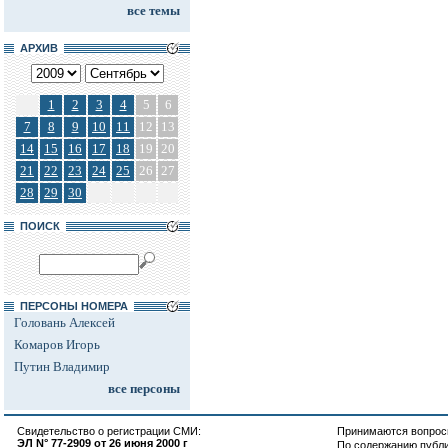
все темы
АРХИВ
1
2
3
4
5
6
7
8
9
10
11
12
13
14
15
16
17
18
19
20
21
22
23
24
25
26
27
28
29
30
ПОИСК
ПЕРСОНЫ НОМЕРА
Головань Алексей
Комаров Игорь
Путин Владимир
все персоны
Свидетельство о регистрации СМИ:
Принимаются вопросы
ЭЛ N° 77-2909 от 26 июня 2000 г
По содержанию публ