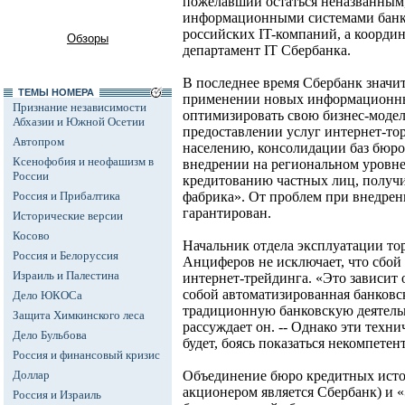
пожелавший остаться неназванным
информационными системами банка
российских IT-компаний, а коорди
Обзоры
департамент IT Сбербанка.
В последнее время Сбербанк значи
ТЕМЫ НОМЕРА
применении новых информационны
Признание независимости
оптимизировать свою бизнес-модел
Абхазии и Южной Осетии
предоставлении услуг интернет-то
Автопром
населению, консолидации баз бюро
Ксенофобия и неофашизм в
внедрении на региональном уровн
России
кредитованию частных лиц, получ
Россия и Прибалтика
фабрика». От проблем при внедрен
гарантирован.
Исторические версии
Косово
Начальник отдела эксплуатации т
Россия и Белоруссия
Анциферов не исключает, что сбой
Израиль и Палестина
интернет-трейдинга. «Это зависит 
собой автоматизированная банковска
Дело ЮКОСа
традиционную банковскую деятельно
Защита Химкинского леса
рассуждает он. -- Однако эти техн
Дело Бульбова
будет, боясь показаться некомпете
Россия и финансовый кризис
Доллар
Объединение бюро кредитных ист
акционером является Сбербанк) и
Россия и Израиль