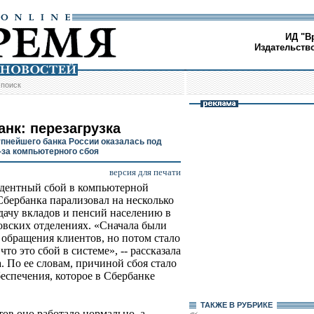
ИД "В
Издательств
/
поиск
анк: перезагрузка
упнейшего банка России оказалась под
з-за компьютерного сбоя
версия для печати
дентный сбой в компьютерной
Сбербанка парализовал на несколько
дачу вкладов и пенсий населению в
овских отделениях. «Сначала были
обращения клиентов, но потом стало
что это сбой в системе», -- рассказала
 По ее словам, причиной сбоя стало
еспечения, которое в Сбербанке
ТАКЖЕ В РУБРИКЕ
ов оно работало нормально, а