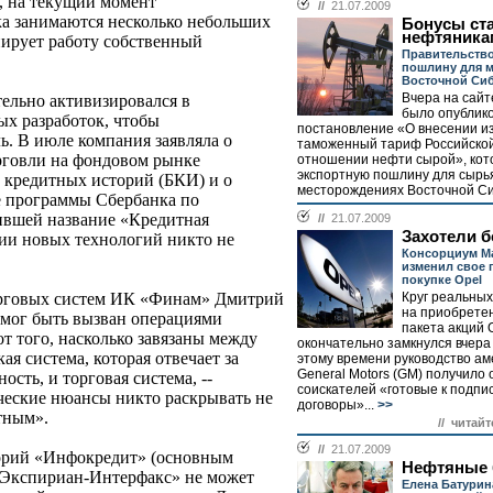
, на текущий момент
//
21.07.2009
 занимаются несколько небольших
Бонусы ст
нефтяника
нирует работу собственный
Правительств
пошлину для 
Восточной Си
Вчера на сайт
тельно активизировался в
было опублик
х разработок, чтобы
постановление «О внесении и
ь. В июле компания заявляла о
таможенный тариф Российско
рговли на фондовом рынке
отношении нефти сырой», кот
экспортную пошлину для сырья
 кредитных историй (БКИ) и о
месторождениях Восточной Си
е программы Сбербанка по
ившей название «Кредитная
//
21.07.2009
Захотели 
ии новых технологий никто не
Консорциум M
изменил свое 
покупке Opel
Круг реальны
орговых систем ИК «Финам» Дмитрий
на приобрете
 мог быть вызван операциями
пакета акций 
от того, насколько завязаны между
окончательно замкнулся вчера 
я система, которая отвечает за
этому времени руководство ам
General Motors (GM) получило 
сть, и торговая система, --
соискателей «готовые к подп
ические нюансы никто раскрывать не
договоры»...
>>
нтным».
// читайт
//
21.07.2009
орий «Инфокредит» (основным
Нефтяные 
 «Экспириан-Интерфакс» не может
Елена Батурин