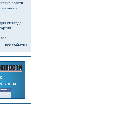
йские власти
оятельств
дил Ричарда
еоргия
алог
все события