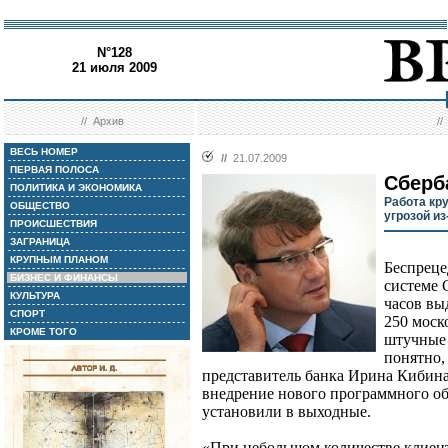
N°128
21 июля 2009
//
Архив
/
ВЕСЬ НОМЕР
//
21.07.2009
ПЕРВАЯ ПОЛОСА
Сберб
ПОЛИТИКА И ЭКОНОМИКА
Работа кр
ОБЩЕСТВО
угрозой и
ПРОИСШЕСТВИЯ
ЗАГРАНИЦА
КРУПНЫМ ПЛАНОМ
Беспреце
БИЗНЕС И ФИНАНСЫ
системе 
КУЛЬТУРА
часов вы
СПОРТ
250 моск
КРОМЕ ТОГО
штучные 
понятно, 
представитель банка Ирина Кибина.
внедрение нового программного об
установили в выходные.
«При небольшом количестве клиент