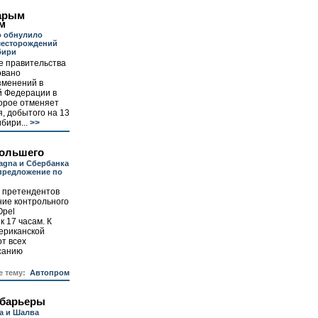
арым
м
о обнулило
месторождений
бири
е правительства
овано
зменений в
й Федерации в
орое отменяет
, добытого на 13
бири...
>>
большего
agna и Сбербанка
предложение по
х претендентов
ние контрольного
Opel
к 17 часам. К
ериканской
от всех
исанию
е тему:
Автопром
барьеры
а и Шалва