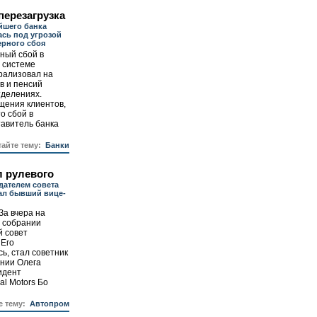
перезагрузка
йшего банка
ась под угрозой
ерного сбоя
ный сбой в
 системе
рализовал на
в и пенсий
тделениях.
щения клиентов,
о сбой в
тавитель банка
тайте тему:
Банки
л рулевого
ателем совета
ал бывший вице-
За вчера на
 собрании
й совет
 Его
ь, стал советник
нии Олега
идент
al Motors Бо
е тему:
Автопром