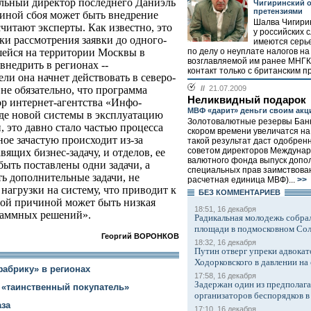
альный директор последнего Даниэль
Чигиринский 
претензиями
иной сбоя может быть внедрение
Шалва Чигирин
читают эксперты. Как известно, это
у российских 
ки рассмотрения заявки до одного-
имеются серь
по делу о неуплате налогов на
шейся на территории Москвы в
возглавляемой им ранее МНГК,
внедрить в регионах --
контакт только с британским п
ли она начнет действовать в северо-
//
21.07.2009
не обязательно, что программа
Неликвидный подарок
ор интернет-агентства «Инфо-
МВФ «дарит» деньги своим ак
оде новой системы в эксплуатацию
Золотовалютные резервы Банк
, это давно стало частью процесса
скором времени увеличатся на 
ое зачастую происходит из-за
такой результат даст одобрен
советом директоров Междунар
ящих бизнес-задачу, и отделов, ее
валютного фонда выпуск допо
быть поставлены одни задачи, а
специальных прав заимствова
ь дополнительные задачи, не
расчетная единица МВФ)...
>>
нагрузки на систему, что приводит к
БЕЗ КОМMЕНТАРИЕВ
угой причиной может быть низкая
18:51, 16 декабря
раммных решений».
Радикальная молодежь собрал
площади в подмосковном Со
Георгий ВОРОНКОВ
18:32, 16 декабря
Путин отверг упреки адвокат
Ходорковского в давлении на 
фабрику» в регионах
17:58, 16 декабря
Задержан один из предполаг
т «таинственный покупатель»
организаторов беспорядков 
аза
17:10, 16 декабря