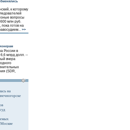
обменялись
ский, к которому
следователей
езные вопросы
 600 млн руб.
 пока готов на
равосудием...
>>
ционерам
а России в
6,6 млрд долл. --
ный вчера
одного
лнительных
ния (SDR,
ась на
лнечногорске
ов
суд
аемых
в Москве