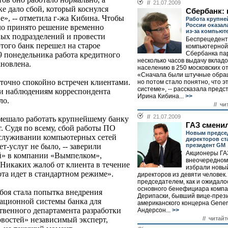
//
21.07.2009
е дало сбой, который коснулся
Сбербанк: 
», -- отметила г-жа Кибина. Чтобы
Работа крупне
России оказал
ло принято решение временно
из-за компьют
ных подразделений и провести
Беспрецедент
этого банк перешел на старое
компьютерной
Сбербанка па
9 понедельника работа кредитного
несколько часов выдачу вкладо
новлена.
населению в 250 московских о
«Сначала были штучные обра
аточно спокойно встречен клиентами.
но потом стало понятно, что эт
системе», -- рассказала предс
и наблюдениям корреспондента
Ирина Кибина...
>>
ло.
// чи
//
21.07.2009
мешало работать крупнейшему банку
ГАЗ смени
. Судя по всему, сбой работы ПО
Новым председ
бслуживании компьютерных сетей
директоров ст
президент GM
т-услуг не было, -- заверили
Акционеры ГА
й» в компании «Вымпелком»,
внеочередном
 Никаких жалоб от клиента в течение
избрали новы
ота идет в стандартном режиме».
директоров из девяти человек.
председателем, как и ожидалос
основного бенефициара компа
боя стала попытка внедрения
Дерипаски, бывший вице-през
ационной системы банка для
американского концерна Gener
твенного департамента разработки
Андерсон...
>>
// читайт
овостей» независимый эксперт,