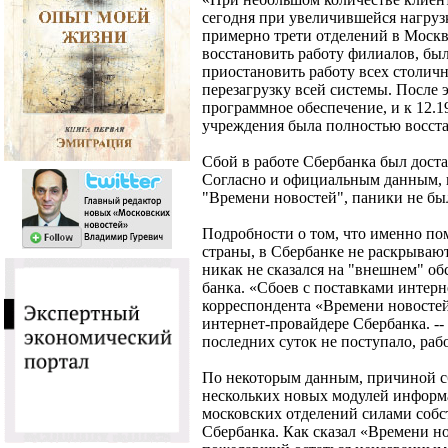
сегодня при увеличившейся нагрузк
примерно трети отделений в Москве
восстановить работу филиалов, бы
приостановить работу всех столич
перезагрузку всей системы. После 
программное обеспечение, и к 12.1
учреждения была полностью восста
Сбой в работе Сбербанка был дост
Согласно и официальным данным, 
"Времени новостей", паники не бы
Подробности о том, что именно по
страны, в Сбербанке не раскрывают
никак не сказался на "внешнем" о
банка. «Сбоев с поставками интерне
корреспондента «Времени новосте
интернет-провайдере Сбербанка. --
последних суток не поступало, раб
По некоторым данным, причиной с
нескольких новых модулей информ
московских отделений силами собс
Сбербанка. Как сказал «Времени н