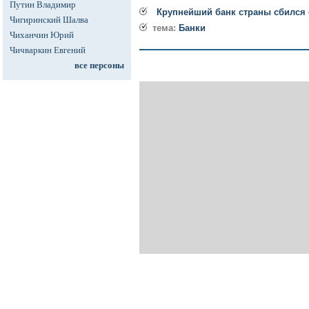
Путин Владимир
Крупнейший банк страны сбился 
Чигиринский Шалва
тема:
Банки
Чиханчин Юрий
Чичваркин Евгений
все персоны