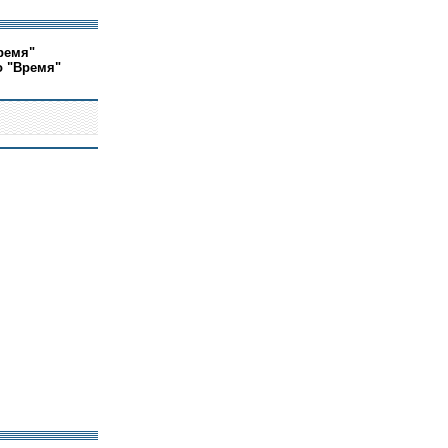
ремя"
о "Время"