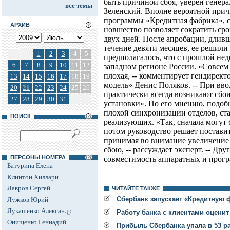
быть причиной сбоя, уверен генер
все темы
Зеленский. Вполне вероятной прич
программы «Кредитная фабрика», с
АРХИВ
новшество позволяет сократить сро
двух дней. После апробации, длив
течение девяти месяцев, ее решили 
1
2
3
4
5
предполагалось, что с прошлой неде
6
7
8
9
10
11
12
западном регионе России. «Совсем 
плохая, -- комментирует гендирект
13
14
15
16
17
18
19
модель» Денис Поляков. -- При вв
20
21
22
23
24
25
26
практически всегда возникают сбои
27
28
29
30
31
установки». По его мнению, подобн
плохой синхронизации отделов, став
ПОИСК
реализующих. «Так, сначала могут 
потом руководство решает поставит
принимая во внимание увеличение 
сбою, -- рассуждает эксперт. -- Др
ПЕРСОНЫ НОМЕРА
совместимость аппаратных и прог
Батурина Елена
Клинтон Хиллари
Лавров Сергей
ЧИТАЙТЕ ТАКЖЕ
Сбербанк запускает «Кредитную 
Лужков Юрий
Лукашенко Александр
Работу банка с клиентами оцени
Онищенко Геннадий
Прибыль Сбербанка упала в 53 р