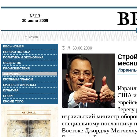
N°113
30 июня 2009
//
Архив
/
ВЕСЬ НОМЕР
//
30.06.2009
ПЕРВАЯ ПОЛОСА
Строй
ПОЛИТИКА И ЭКОНОМИКА
меся
ОБЩЕСТВО
ПРОИСШЕСТВИЯ
Израиль
ЗАГРАНИЦА
КРУПНЫМ ПЛАНОМ
БИЗНЕС И ФИНАНСЫ
Израил
КУЛЬТУРА
США и 
СПОРТ
еврейс
КРОМЕ ТОГО
берегу
израильский министр оборо
специальному посланнику 
Востоке Джорджу Митчеллу 