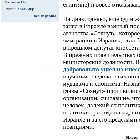
Митволь Олег
египтяне) и вовсе отказываю
Путин Владимир
все персоны
На днях, однако, еще один 
занял в Израиле важный пост
агентства «Сохнут», которо
эмиграции в Израиль, стал 
в прошлом депутат кнессет
В прежних правительствах 
министерские должности. В
добровольно ушел из кнес
научно-исследовательского
иудаизма и сионизма. Назн
главы «Сохнут» противилис
организации, считавшие, чт
человек, далекий от полити
политики три года назад, ег
Израиле и за его пределами
позициями.
Мария