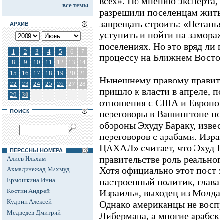
всех». По мнению эксперта,
все темы
разрешили поселенцам жить 
запрещать строить: «Нетанья
АРХИВ
уступить и пойти на замора
поселениях. Но это вряд ли
1
2
3
4
5
6
7
процессу на Ближнем Восто
8
9
10
11
12
13
14
15
16
17
18
19
20
21
Нынешнему правому правите
22
23
24
25
26
27
28
пришло к власти в апреле, п
29
30
отношения с США и Европой
ПОИСК
переговоры в Вашингтоне п
обороны Эхуду Бараку, изв
переговоров с арабами. Изр
ЦАХАЛ» считает, что Эхуд Б
ПЕРСОНЫ НОМЕРА
правительстве роль реально
Алиев Ильхам
Хотя официально этот пост
Ахмадинежад Махмуд
Ермошкина Инна
настроенный политик, глава
Костин Андрей
Израиль», выходец из Молд
Кудрин Алексей
Однако американцы не восп
Медведев Дмитрий
Либермана, а многие арабск