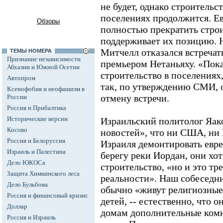
не будет, однако строитель
поселениях продолжится. Е
Обзоры
полностью прекратить строи
поддерживает их позицию. 
Митчелл отказался встреча
ТЕМЫ НОМЕРА
Признание независимости
премьером Нетаньяху. «Пока
Абхазии и Южной Осетии
строительство в поселениях, 
Автопром
так, по утверждению СМИ, 
Ксенофобия и неофашизм в
отмену встречи.
России
Россия и Прибалтика
Исторические версии
Израильский политолог Яак
Косово
новостей», что ни США, ни 
Россия и Белоруссия
Израиля демонтировать евр
Израиль и Палестина
берегу реки Иордан, они хо
Дело ЮКОСа
строительство, «но и это тр
Защита Химкинского леса
реальности». Наш собеседни
Дело Бульбова
обычно «живут религиозные 
Россия и финансовый кризис
детей, -- естественно, что 
Доллар
домам дополнительные комн
Россия и Израиль