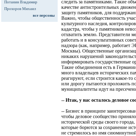
следить за памятниками. Такие об
Потанин Владимир
качестве антистроительных движен
Прохоров Михаил
защиту памятников, для поддержан
все персоны
Важно, чтобы общественность учас
культурного наследия, контролиров
кадастра, чтобы у памятников нево
отхватить землю. Представители м
работать и в консультативных сове
надзора (как, например, работает 
Москвы). Общественные организац
никаких нарушений законодательст
информировать государственные ор
Такие объединения есть в Германи
много владельцев исторических па
реагируют, если строится какое-т
или дорогу пытаются проложить по
муниципалитеты идут на пресечен
-- Итак, у нас осталось деловое с
-- Бизнес в принципе заинтересова
чтобы деловое сообщество принял
исторической среды своего города, 
которые борются за сохранение ист
не стремилось во имя сиюминутно