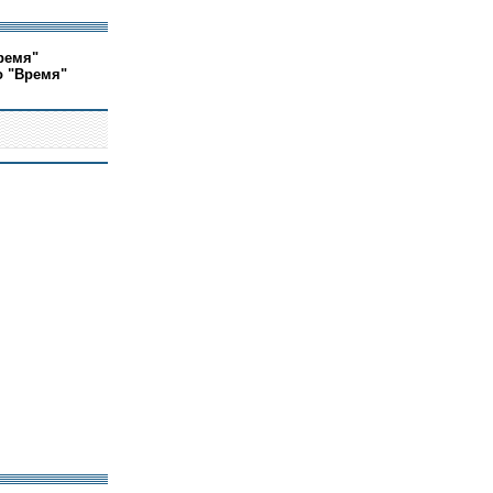
ремя"
о "Время"