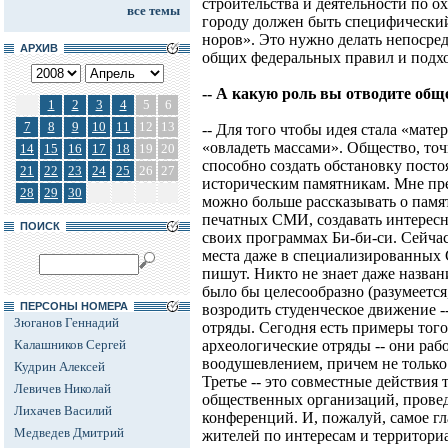
строительства и деятельности по о
все темы
городу должен быть специфический 
норов». Это нужно делать непосред
АРХИВ
общих федеральных правил и подх
-- А какую роль вы отводите общ
1
2
3
4
5
6
7
8
9
10
11
12
13
-- Для того чтобы идея стала «мат
«овладеть массами». Общество, точ
14
15
16
17
18
19
20
способно создать обстановку посто
21
22
23
24
25
26
27
историческим памятникам. Мне пре
28
29
30
можно больше рассказывать о памят
печатных СМИ, создавать интересны
ПОИСК
своих программах Би-би-си. Сейчас
места даже в специализированных 
пишут. Никто не знает даже назван
было бы целесообразно (разумеется
ПЕРСОНЫ НОМЕРА
возродить студенческое движение 
Зюганов Геннадий
отряды. Сегодня есть примеры того
Калашников Сергей
археологические отряды -- они раб
воодушевлением, причем не только 
Кудрин Алексей
Третье -- это совместные действия 
Левичев Николай
общественных организаций, прове
Лихачев Василий
конференций. И, пожалуй, самое гл
Медведев Дмитрий
жителей по интересам и территори