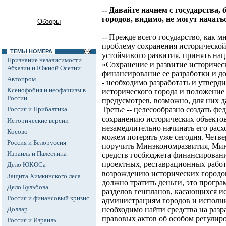
-- Давайте начнем с государства,
городов, видимо, не могут начать
Обзоры
-- Прежде всего государство, как м
проблему сохранения историческо
ТЕМЫ НОМЕРА
устойчивого развития, принять н
Признание независимости
«Сохранение и развитие историчес
Абхазии и Южной Осетии
финансирование ее разработки и до
Автопром
- необходимо разработать и утверд
Ксенофобия и неофашизм в
исторического города и положение 
России
предусмотрев, возможно, для них д
Россия и Прибалтика
Третье -- целесообразно создать ф
сохранению исторических объектов
Исторические версии
незамедлительно начинать его расх
Косово
можем потерять уже сегодня. Четве
Россия и Белоруссия
поручить Минэкономразвития, Мин
Израиль и Палестина
средств госбюджета финансировани
проектных, реставрационных работ
Дело ЮКОСа
возрождению исторических городов.
Защита Химкинского леса
должно тратить деньги, это програ
Дело Бульбова
разделов генпланов, касающихся ис
Россия и финансовый кризис
администрациям городов и исполн
Доллар
необходимо найти средства на раз
правовых актов об особом регулир
Россия и Израиль