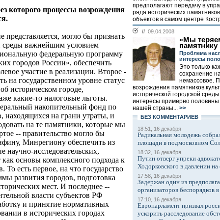
предполагают передачу в уп
 без которого процессы возрождения
ряда исторических памятников
ся.
объектов в самом центре Костр
//
09.04.2008
не представляется, могло бы признать
«Мы теряе
й среды важнейшим условием
памятнику 
ациональную федеральную программу
Проблема насл
интересы пол
ких городов России», обеспечить
Это только ка
левое участие в реализации. Второе -
сохранение на
ить на государственном уровне статус
немассовое. 
возрождения памятников куль
об историческом городе,
исторической городской среды
аже какие-то налоговые льготы.
интересы примерно половины
едеральный накопительный фонд по
нашей страны...
>>
, находящихся на грани утраты, и
БЕЗ КОМMЕНТАРИЕВ
одовать на те памятники, которые мы
18:51, 16 декабря
ртое -- правительство могло бы
Радикальная молодежь собрал
фину, Минрегиону обеспечить из
площади в подмосковном Со
е научно-исследовательских,
18:32, 16 декабря
Путин отверг упреки адвокат
 как основы комплексного подхода к
Ходорковского в давлении на 
 То есть первое, на что государство
17:58, 16 декабря
ммы развития городов, подготовка
Задержан один из предполаг
торических мест. И последнее --
организаторов беспорядков 
ительной власти субъектов РФ
17:10, 16 декабря
работку и принятие нормативных
Европарламент призвал росси
овании в исторических городах
ускорить расследование обст