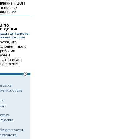
равление НЦОН
 и ценных
омы...
>>
м по
в день»
едия затрагивает
овины россиян
жется, что
следия -- дело
Проблема
туры и
 затрагивает
 населения
ась на
лнечногорске
ов
суд
аемых
в Москве
йские власти
оятельств