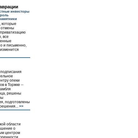
таврации
стные инвесторы
троль
памятники
, которые
 отмены
 приватизацию
, все
венные
но и письменно,
 изменится
е подписания
тельное
нтру опеки
в в Торжке --
самбля
рца, решены
ны
я, подготовлены
решения...
>>
кой области
ашение о
ым центром
воренности