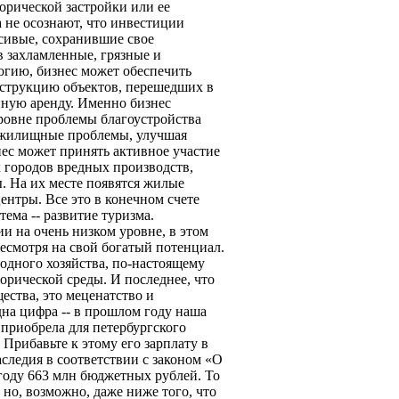
орической застройки или ее
 не осознают, что инвестиции
асивые, сохранившие свое
в захламленные, грязные и
гию, бизнес может обеспечить
нструкцию объектов, перешедших в
нную аренду. Именно бизнес
ровне проблемы благоустройства
, жилищные проблемы, улучшая
нес может принять активное участие
х городов вредных производств,
. На их месте появятся жилые
ентры. Все это в конечном счете
тема -- развитие туризма.
и на очень низком уровне, в этом
несмотря на свой богатый потенциал.
родного хозяйства, по-настоящему
орической среды. И последнее, что
ества, это меценатство и
дна цифра -- в прошлом году наша
приобрела для петербургского
 Прибавьте к этому его зарплату в
аследия в соответствии с законом «О
году 663 млн бюджетных рублей. То
 но, возможно, даже ниже того, что