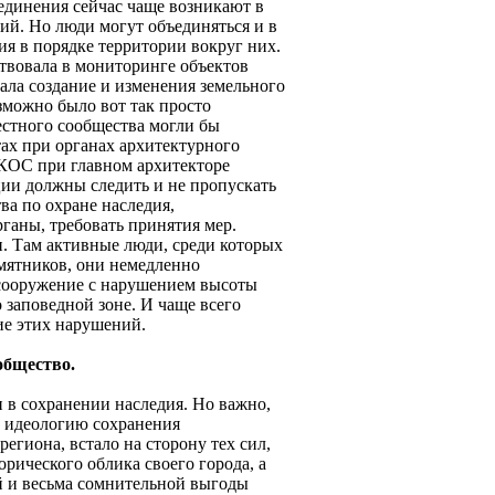
ъединения сейчас чаще возникают в
ий. Но люди могут объединяться и в
ия в порядке территории вокруг них.
твовала в мониторинге объектов
ала создание и изменения земельного
зможно было вот так просто
естного сообщества могли бы
тах при органах архитектурного
ЭКОС при главном архитекторе
ии должны следить и не пропускать
ва по охране наследия,
ганы, требовать принятия мер.
и. Там активные люди, среди которых
мятников, они немедленно
о сооружение с нарушением высоты
 заповедной зоне. И чаще всего
ие этих нарушений.
ообщество.
н в сохранении наследия. Но важно,
о идеологию сохранения
региона, встало на сторону тех сил,
орического облика своего города, а
й и весьма сомнительной выгоды