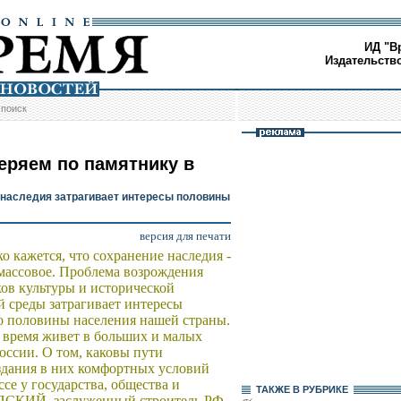
ИД "В
Издательств
/
поиск
еряем по памятнику в
наследия затрагивает интересы половины
версия для печати
ко кажется, что сохранение наследия -
емассовое. Проблема возрождения
ов культуры и исторической
й среды затрагивает интересы
 половины населения нашей страны.
 время живет в больших и малых
оссии. О том, каковы пути
здания в них комфортных условий
ссе у государства, общества и
ТАКЖЕ В РУБРИКЕ
ЕПСКИЙ, заслуженный строитель РФ,