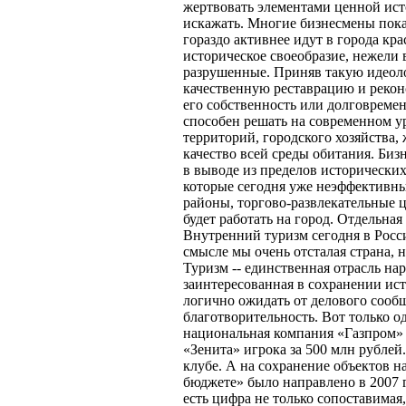
жертвовать элементами ценной ист
искажать. Многие бизнесмены пока
гораздо активнее идут в города кр
историческое своеобразие, нежели 
разрушенные. Приняв такую идеоло
качественную реставрацию и реко
его собственность или долговреме
способен решать на современном у
территорий, городского хозяйства
качество всей среды обитания. Биз
в выводе из пределов исторически
которые сегодня уже неэффективны
районы, торгово-развлекательные ц
будет работать на город. Отдельная 
Внутренний туризм сегодня в Росси
смысле мы очень отсталая страна, 
Туризм -- единственная отрасль на
заинтересованная в сохранении ист
логично ожидать от делового сообщ
благотворительность. Вот только о
национальная компания «Газпром» 
«Зенита» игрока за 500 млн рублей.
клубе. А на сохранение объектов н
бюджете» было направлено в 2007 
есть цифра не только сопоставимая,