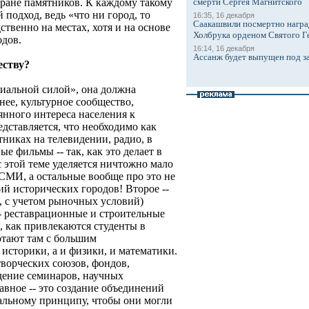
смерти Сергея Магнитского
хране памятников. К каждому такому
подход, ведь «что ни город, то
16:35, 16 декабря
Саакашвили посмертно награ
ственно на местах, хотя и на основе
Холбрука орденом Святого Г
одов.
16:14, 16 декабря
Ассанж будет выпущен под з
еству?
ериальной силой», она должна
нее, культурное сообщество,
янного интереса населения к
дставляется, что необходимо как
никах на телевидении, радио, в
е фильмы -- так, как это делает в
 этой теме уделяется ничтожно мало
СМИ, а остальные вообще про это не
ий исторических городов! Второе --
, с учетом рыночных условий)
-- реставрационные и строительные
, как привлекаются студенты в
отают там с большим
историки, а и физики, и математики.
творческих союзов, фондов,
дение семинаров, научных
авное -- это создание объединений
альному принципу, чтобы они могли