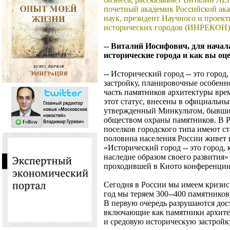
почетный академик Российской ак
наук, президент Научного и проек
исторических городов (ИНРЕКОН)
-- Виталий Иосифович, для начал
исторические города и как вы оц
-- Исторический город -- это горо
застройку, планировочные особенн
часть памятников архитектуры вре
этот статус, внесены в официальны
утвержденный Минкультом, бывши
обществом охраны памятников. В Р
поселков городского типа имеют ст
половина населения России живет 
«Исторический город -- это город, 
наследие образом своего развития» 
проходившей в Киото конференции
Сегодня в России мы имеем кризис
год мы теряем 300--400 памятников
В первую очередь разрушаются дос
включающие как памятники архитек
и средовую историческую застройку