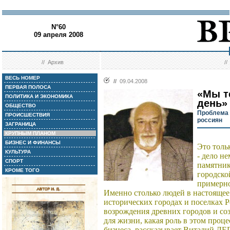
N°60
09 апреля 2008
//
Архив
/
ВЕСЬ НОМЕР
//
09.04.2008
ПЕРВАЯ ПОЛОСА
«Мы т
ПОЛИТИКА И ЭКОНОМИКА
день»
ОБЩЕСТВО
Проблема 
ПРОИСШЕСТВИЯ
россиян
ЗАГРАНИЦА
КРУПНЫМ ПЛАНОМ
БИЗНЕС И ФИНАНСЫ
Это толь
КУЛЬТУРА
- дело н
СПОРТ
памятник
КРОМЕ ТОГО
городско
примерно
Именно столько людей в настоящее
исторических городах и поселках Р
возрождения древних городов и со
для жизни, какая роль в этом проце
бизнеса, рассказывает Виталий Л