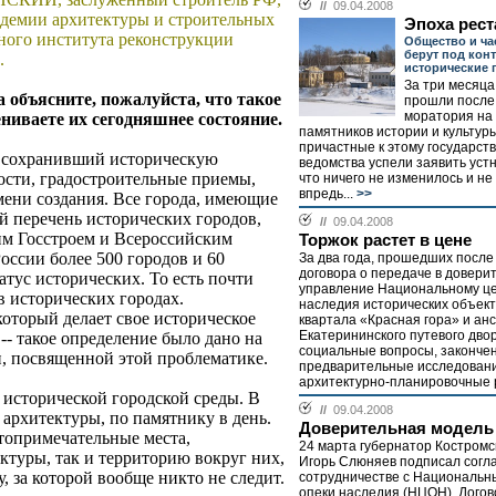
//
09.04.2008
адемии архитектуры и строительных
Эпоха рес
тного института реконструкции
Общество и ча
берут под кон
.
исторические 
За три месяца
а объясните, пожалуйста, что такое
прошли после
моратория на
ениваете их сегодняшнее состояние.
памятников истории и культуры
причастные к этому государст
д, сохранивший историческую
ведомства успели заявить уст
ости, градостроительные приемы,
что ничего не изменилось и не
впредь...
>>
мени создания. Все города, имеющие
й перечень исторических городов,
//
09.04.2008
м Госстроем и Всероссийским
Торжок растет в цене
оссии более 500 городов и 60
За два года, прошедших посл
договора о передаче в довери
атус исторических. То есть почти
управление Национальному це
в исторических городах.
наследия исторических объекто
который делает свое историческое
квартала «Красная гора» и ан
Екатерининского путевого дво
-- такое определение было дано на
социальные вопросы, законче
, посвященной этой проблематике.
предварительные исследовани
архитектурно-планировочные 
 исторической городской среды. В
//
09.04.2008
 архитектуры, по памятнику в день.
Доверительная модель
топримечательные места,
24 марта губернатор Костромс
туры, так и территорию вокруг них,
Игорь Слюняев подписал согл
, за которой вообще никто не следит.
сотрудничестве с Национальн
опеки наследия (НЦОН). Дого