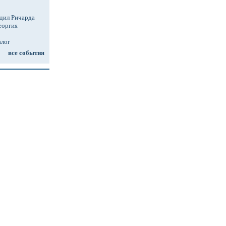
дил Ричарда
еоргия
алог
все события