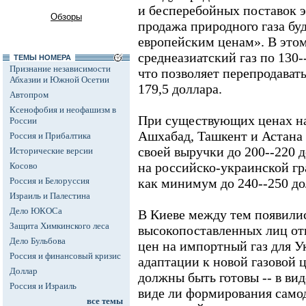
и бесперебойных поставок э
Обзоры
продажа природного газа бу
европейским ценам». В этом
среднеазиатский газ по 130-
ТЕМЫ НОМЕРА
Признание независимости
что позволяет перепродават
Абхазии и Южной Осетии
179,5 доллара.
Автопром
Ксенофобия и неофашизм в
При существующих ценах на
России
Ашхабад, Ташкент и Астана 
Россия и Прибалтика
своей выручки до 200--220 д
Исторические версии
на российско-украинской г
Косово
Россия и Белоруссия
как минимум до 240--250 до
Израиль и Палестина
Дело ЮКОСа
В Киеве между тем появили
Защита Химкинского леса
высокопоставленных лиц от
Дело Бульбова
цен на импортный газ для У
Россия и финансовый кризис
адаптации к новой газовой 
Доллар
должны быть готовы -- в вид
Россия и Израиль
виде ли формирования сам
все темы