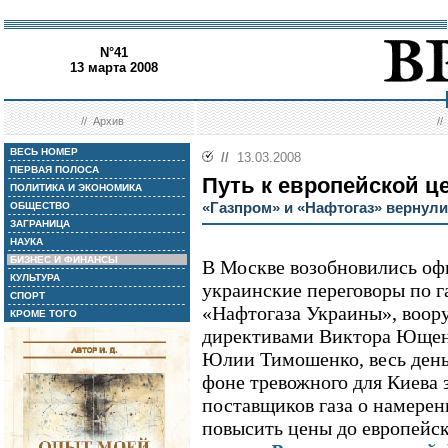
N°41
13 марта 2008
//
Архив
/
ВЕСЬ НОМЕР
//
13.03.2008
ПЕРВАЯ ПОЛОСА
Путь к европейской ц
ПОЛИТИКА И ЭКОНОМИКА
«Газпром» и «Нафтогаз» вернули
ОБЩЕСТВО
ЗАГРАНИЦА
НАУКА
БИЗНЕС И ФИНАНСЫ
В Москве возобновились оф
КУЛЬТУРА
украинские переговоры по га
СПОРТ
«Нафтогаза Украины», воо
КРОМЕ ТОГО
директивами Виктора Ющен
Юлии Тимошенко, весь день
фоне тревожного для Киева 
поставщиков газа о намерен
повысить цены до европейс