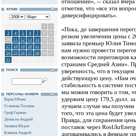
отношений», -- сказал вчер
отметив, что «все эти вопр
АРХИВ
диверсифицировать».
1
2
«Пока, до завершения перего
3
4
5
6
7
8
9
резком увеличении цены с 20
10
11
12
13
14
15
16
заявила премьер Юлия Тимо
17
18
19
20
21
22
23
нам нужно провести перего
24
25
26
27
28
29
30
возможности переговоров как
31
странами Средней Азии». П
уверенность, что в текущем
ПОИСК
действующую цену. «Нам оч
стабильность в системе пост
мы можем говорить о том, чт
ПЕРСОНЫ НОМЕРА
удержим цену 179,5 долл. з
Барак Обама
лучшем случае мы получим э
Голикова Татьяна
того, что эта цена будет уве
Греф Герман
Правда, для сохранения цены
Денисов Андрей
Зязиков Мурат
поставок через RosUkrEnergo
Климов Андрей
договаривались в феврале п