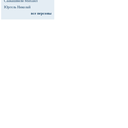
Саакашвили Михаил
Юргель Николай
все персоны