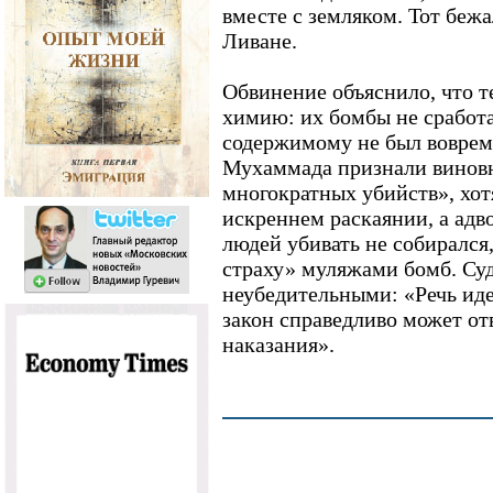
вместе с земляком. Тот бежа
Ливане.
Обвинение объяснило, что т
химию: их бомбы не сработа
содержимому не был воврем
Мухаммада признали винов
многократных убийств», хотя
искреннем раскаянии, а адво
людей убивать не собирался
страху» муляжами бомб. Су
неубедительными: «Речь иде
закон справедливо может о
наказания».