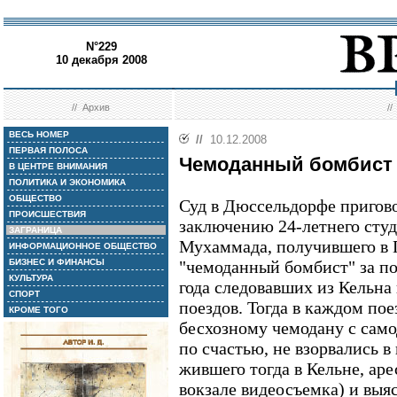
N°229
10 декабря 2008
//
Архив
/
ВЕСЬ НОМЕР
//
10.12.2008
ПЕРВАЯ ПОЛОСА
Чемоданный бомбист 
В ЦЕНТРЕ ВНИМАНИЯ
ПОЛИТИКА И ЭКОНОМИКА
ОБЩЕСТВО
Суд в Дюссельдорфе пригов
ПРОИСШЕСТВИЯ
заключению 24-летнего сту
ЗАГРАНИЦА
Мухаммада, получившего в 
ИНФОРМАЦИОННОЕ ОБЩЕСТВО
БИЗНЕС И ФИНАНСЫ
"чемоданный бомбист" за п
КУЛЬТУРА
года следовавших из Кельна
СПОРТ
поездов. Тогда в каждом по
КРОМЕ ТОГО
бесхозному чемодану с сам
по счастью, не взорвались 
жившего тогда в Кельне, аре
вокзале видеосъемка) и выяс